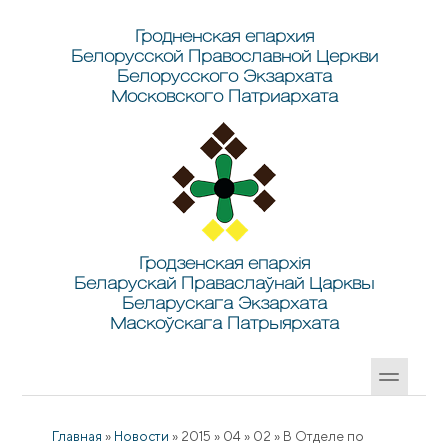
Перейти к основному содержанию
Skip to search
Гродненская епархия
Белорусской Православной Церкви
Белорусского Экзархата
Московского Патриархата
Гродзенская епархія
Беларускай Праваслаўнай Царквы
Беларускага Экзархата
Маскоўскага Патрыярхата
Главная
»
Новости
»
2015
»
04
»
02
»
В Отделе по