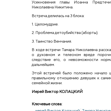
Усекновения главы Иоанна Предтеч
Николаевна Никитина.
Встреча делилась на 3 блока:
1. Целомудрие.
2. Проблема детоубийства (аборты).
3. Таинство Венчания.
В ходе встречи Тамара Николаевна расск
о духовном и телесном вреде порочно
следствие его, о невозможности норм
дальнейшем.
Этой встречей было положено начало ц
правильному отношению девушек к самим
семейной жизни.
Иерей Виктор КОЛАЦКИЙ
Ключевые слова:
иерей Виктор Колацкий
Тамара Никити