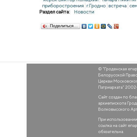
приборостроения
г.Гродно
встреча
се
Раздел сайта:
Новости
Поделиться…
© "
Гроденская епа
Белорусской Прав
Церкви Московско
Патриархата
" 2002
Сайт создан по бл
архиепископа Грод
Волковысского Ар
При использовании
ссылка на сайт епа
обязательна.