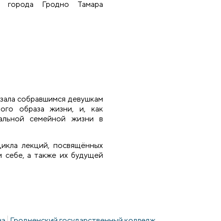
и города Гродно Тамара
азала собравшимся девушкам
го образа жизни, и, как
альной семейной жизни в
икла лекций, посвящённых
 себе, а также их будущей
на
Гродненский государственный колледж