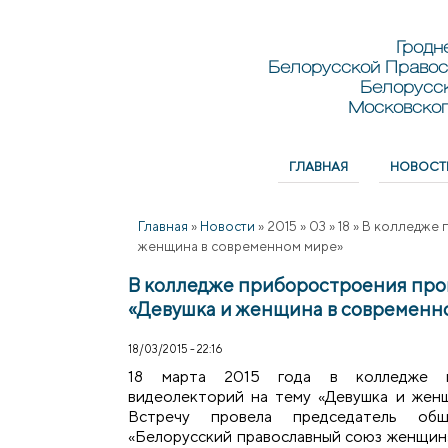
Перейти к основному содержанию
Skip to search
Гродн
Белорусской Правос
Белорусс
Московског
ГЛАВНАЯ
НОВОСТ
Главное меню
Главная
»
Новости
»
2015
»
03
»
18
»
В колледже 
женщина в современном мире»
В колледже приборостроения про
«Девушка и женщина в современн
18/03/2015 - 22:16
18 марта 2015 года в колледже п
видеолекторий на тему «Девушка и жен
Встречу провела председатель общ
«Белорусский православный союз женщин»