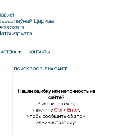
архія
раваслаўнай Царквы
кзархата
Патрыярхата
ЛИОТЕКА
КОНТАКТЫ
ПОИСК GOОGLE НА САЙТЕ
Нашли ошибку или неточность на
сайте?
Выделите текст,
нажмите
Ctrl + Enter
,
чтобы сообщить об этом
администратору!