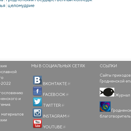
мья
целомудрие
рхия
МЫ В СОЦИАЛЬНЫХ СЕТЯХ
ССЫЛКИ
ославной
Сайты приходов
го
(внешняя ссылка)
Гродненской еп
-2022
ВКОНТАКТЕ
(внешняя ссылка)
агословению
FACEBOOK
Журнал 
ненского и
(внешняя ссылка)
темия.
TWITTER
Гродненс
(внешняя ссылка)
 материалов
благотворител
INSTAGRAM
рхии
(внешняя ссылка)
YOUTUBE