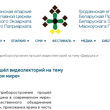
енская епархия
Гродзенская еп
лавной Церкви
Беларускай П
кого Экзархата
Беларускага Э
о Патриархата
Маскоўскага 
И
ЕПАРХИЯ
СМИ
ФЕСТИВАЛЬ
МЕДИА
БИБ
приборостроения прошёл видеолекторий на тему «Девушка и
шёл видеолекторий на тему
ом мире»
риборостроения прошёл
щина в современном мире».
ественного объединения
, прихожанка храма в честь