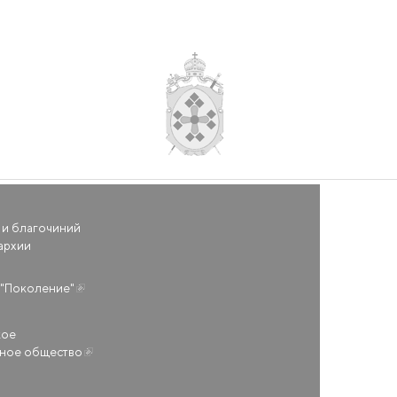
 и благочиний
архии
(внешняя ссылка)
"Поколение"
кое
ьное общество
(внешняя ссылка)