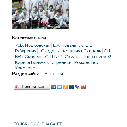
Ключевые слова:
А.В. Иодковская
Е.А. Ковальчук
Е.В.
Губаревич
г.Скидель
гимназия г.Скидель
СШ
№1 г.Скидель
СШ №2 г.Скидель
протоиерей
Кирилл Близнюк
утренник
Рождество
Христово
Раздел сайта:
Новости
Поделиться…
ПОИСК GOОGLE НА САЙТЕ