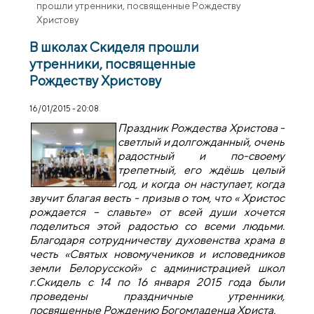
прошли утренники, посвященные Рождеству
Христову
В школах Скиделя прошли
утренники, посвященные
Рождеству Христову
16/01/2015 - 20:08
Праздник Рождества Христова -
светлый и долгожданный, очень
радостный и по-своему
трепетный, его ждёшь целый
год, и когда он наступает, когда
звучит благая весть - призыв о том, что « Христос
рождается – славьте» от всей души хочется
поделиться этой радостью со всеми людьми.
Благодаря сотрудничеству духовенства храма в
честь «Святых новомучеников и исповедников
земли Белорусской» с администрацией школ
г.Скидель с 14 по 16 января 2015 года были
проведены праздничные утренники,
посвященные Рождению Богомладенца Христа.