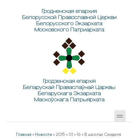
Перейти к основному содержанию
Skip to search
Гродненская епархия
Белорусской Православной Церкви
Белорусского Экзархата
Московского Патриархата
Гродзенская епархія
Беларускай Праваслаўнай Царквы
Беларускага Экзархата
Маскоўскага Патрыярхата
Главная
»
Новости
»
2015
»
01
»
16
»
В школах Скиделя