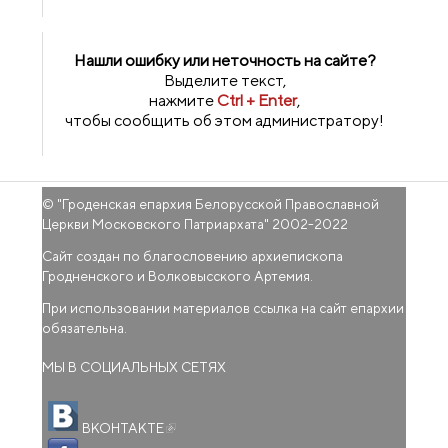
Нашли ошибку или неточность на сайте?
Выделите текст,
нажмите
Ctrl + Enter
,
чтобы сообщить об этом администратору!
© "
Гроденская епархия Белорусской Православной
Церкви Московского Патриархата
" 2002-2022
Сайт создан по благословению архиепископа
Гродненского и Волковысского Артемия.
При использовании материалов ссылка на сайт епархии
обязательна.
МЫ В СОЦИАЛЬНЫХ СЕТЯХ
(внешняя ссылка)
ВКОНТАКТЕ