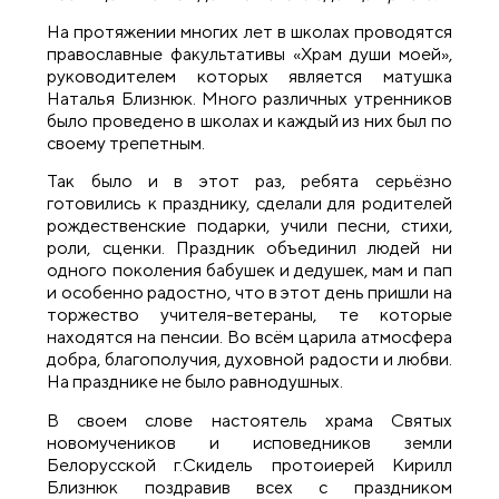
На протяжении многих лет в школах проводятся
православные факультативы «Храм души моей»,
руководителем которых является матушка
Наталья Близнюк. Много различных утренников
было проведено в школах и каждый из них был по
своему трепетным.
Так было и в этот раз, ребята серьёзно
готовились к празднику, сделали для родителей
рождественские подарки, учили песни, стихи,
роли, сценки. Праздник объединил людей ни
одного поколения бабушек и дедушек, мам и пап
и особенно радостно, что в этот день пришли на
торжество учителя-ветераны, те которые
находятся на пенсии. Во всём царила атмосфера
добра, благополучия, духовной радости и любви.
На празднике не было равнодушных.
В своем слове настоятель храма Святых
новомучеников и исповедников земли
Белорусской г.Скидель протоиерей Кирилл
Близнюк поздравив всех с праздником