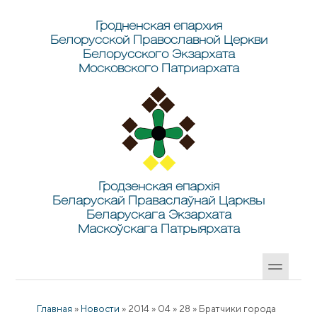
Перейти к основному содержанию
Skip to search
Гродненская епархия
Белорусской Православной Церкви
Белорусского Экзархата
Московского Патриархата
Гродзенская епархія
Беларускай Праваслаўнай Царквы
Беларускага Экзархата
Маскоўскага Патрыярхата
Главная
»
Новости
»
2014
»
04
»
28
»
Братчики города