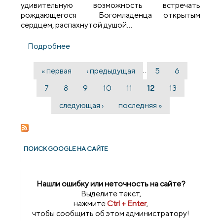
удивительную возможность встречать
рождающегося Богомладенца открытым
сердцем, распахнутой душой…
Подробнее
о Рождественское поздравление в
храме иконы Божией Матери «Всех
скорбящих Радость» города Мосты
…
« первая
‹ предыдущая
5
6
Страницы
7
8
9
10
11
12
13
следующая ›
последняя »
ПОИСК GOОGLE НА САЙТЕ
Нашли ошибку или неточность на сайте?
Выделите текст,
нажмите
Ctrl + Enter
,
чтобы сообщить об этом администратору!