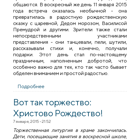
общаются. В воскресный же день 11 января 2015
года встреча оказалась необычной - она
превратилась в радостную рождественскую
сказку с царевной, Дедом морозом, Василисой
Премудрой и другими. Зрители также стали
непосредственными участниками
представления - они танцевали, пели, шутили,
рассказывали стихи и, конечно, получали
подарки. Этот день стал по-настоящему
праздничным, наполненным добротой, что
особенно важно для тех, кто так часто бывает
обделен вниманием и простой радостью.
Подробнее
о Рождественский утренник для ребят с
инвалидностью
Вот так торжество:
Христово Рождество!
7 января, 2015 - 21:52
Торжественная литургия в храме закончилась.
Дети, посещающие занятия в воскресной школе,