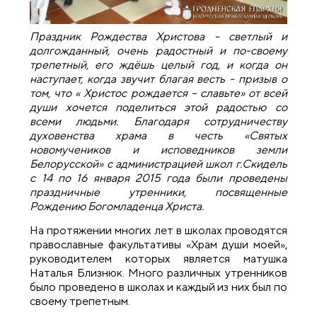
Праздник Рождества Христова - светлый и
долгожданный, очень радостный и по-своему
трепетный, его ждёшь целый год, и когда он
наступает, когда звучит благая весть - призыв о
том, что « Христос рождается – славьте» от всей
души хочется поделиться этой радостью со
всеми людьми. Благодаря сотрудничеству
духовенства храма в честь «Святых
новомучеников и исповедников земли
Белорусской» с администрацией школ г.Скидель
с 14 по 16 января 2015 года были проведены
праздничные утренники, посвященные
Рождению Богомладенца Христа.
На протяжении многих лет в школах проводятся
православные факультативы «Храм души моей»,
руководителем которых является матушка
Наталья Близнюк. Много различных утренников
было проведено в школах и каждый из них был по
своему трепетным.