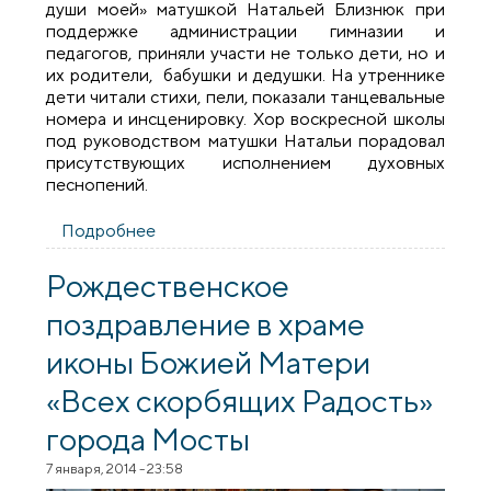
души моей» матушкой Натальей Близнюк при
поддержке администрации гимназии и
педагогов, приняли участи не только дети, но и
их родители, бабушки и дедушки. На утреннике
дети читали стихи, пели, показали танцевальные
номера и инсценировку. Хор воскресной школы
под руководством матушки Натальи порадовал
присутствующих исполнением духовных
песнопений.
Подробнее
о Рождественский утренник «Свет
Вифлеемской звезды» в гимназии
Скиделя
Рождественское
поздравление в храме
иконы Божией Матери
«Всех скорбящих Радость»
города Мосты
7 января, 2014 - 23:58