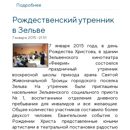
Подробнее
о Вот так торжество: Христово
Рождество!
Рождественский утренник
в Зельве
7 января, 2015 - 21:51
7 января 2015 года, в день
Рождества Христова, в здании
Зельвенского кинотеатра
«Феерия» состоялся
праздничный утренник
воскресной школы прихода храма Святой
Живоначальной Троицы городского поселка
Зельва. На утренник были приглашены
насельники Зельвенского социального приюта
№1, воспитанники отделения дневного
пребывания для инвалидов и все желающие.
Общее количество участников составило более
двухсот человек. Евангельские события о
Рождении Христа представленные юными
артистами в театральной постановке радостью