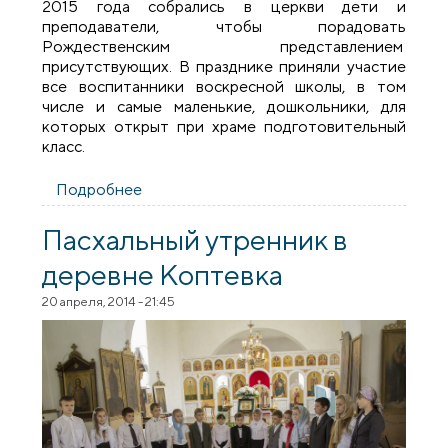
2015 года собрались в церкви дети и
преподаватели, чтобы порадовать
Рождественским представлением
присутствующих. В празднике приняли участие
все воспитанники воскресной школы, в том
числе и самые маленькие, дошкольники, для
которых открыт при храме подготовительный
класс.
Подробнее
о Рождественский праздник в малом
храме Введения в храм Пресвятой
Богородицы города Волковыска
Пасхальный утренник в
деревне Коптевка
20 апреля, 2014 - 21:45