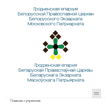
Перейти к основному содержанию
Skip to search
Гродненская епархия
Белорусской Православной Церкви
Белорусского Экзархата
Московского Патриархата
Гродзенская епархія
Беларускай Праваслаўнай Царквы
Беларускага Экзархата
Маскоўскага Патрыярхата
Главная
»
утренник
Вы здесь