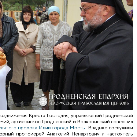
а Воздвижения Креста Господня, управляющий Гродненской
ий, архиепископ Гродненский и Волковысский совершил
 святого пророка Илии города Мосты
. Владыке сослужили
форный протоиерей Анатолий Ненартович и настоятель