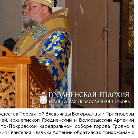
 Рождества Пресвятой Владычицы Богородицы и Приснодевы
ией, архиепископ Гродненский и Волковысский Артемий
ято-Покровском кафедральном соборе города Гродно в
ния Евангелия Владыка Артемий обратился к прихожанам с