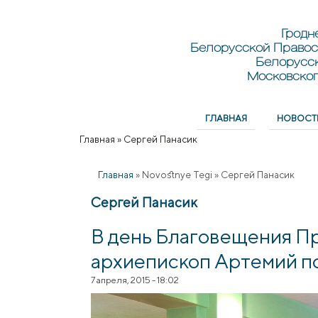
Перейти к основному содержанию
Skip to search
Гродн
Белорусской Правос
Белорусс
Московског
ГЛАВНАЯ
НОВОСТ
Главное меню
Главная
»
Сергей Панасик
Вы здесь
Главная
»
Novostnye Tegi
»
Сергей Панасик
Сергей Панасик
В день Благовещения П
архиепископ Артемий п
7 апреля, 2015 - 18:02