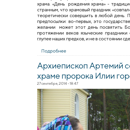
храма. «День рождения храма» - традиц
странным, что храмовый праздник «совпа
теоретически совершить в любой день. 
предпосылки: во-первых, это государств
желании может этот день посвятить Бог
протяжении веков языческие праздники 
глупее наших предков, и не в состоянии сд
Подробнее
о Годовщина освящения храм
Архиепископ Артемий с
храме пророка Илии го
27 сентября, 2014 - 18:47