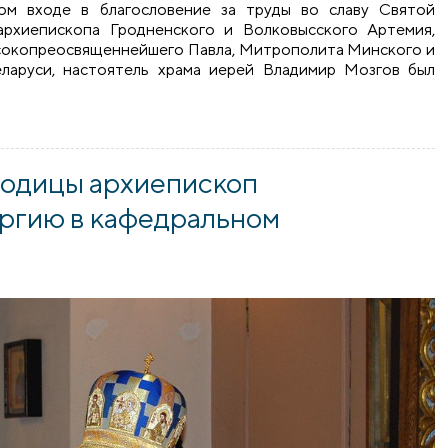
ом входе в благословение за труды во славу Святой
архиепископа Гродненского и Волковысского Артемия,
ысокопреосвященнейшего Павла, Митрополита Минского и
еларуси, настоятель храма иерей Владимир Мозгов был
ршил литургию в храме пророка Илии города Мосты
родицы архиепископ
ргию в кафедральном