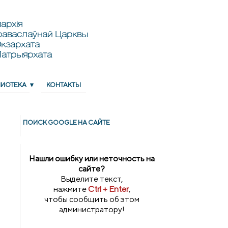
архія
раваслаўнай Царквы
кзархата
Патрыярхата
ЛИОТЕКА
КОНТАКТЫ
ПОИСК GOОGLE НА САЙТЕ
Нашли ошибку или неточность на
сайте?
Выделите текст,
нажмите
Ctrl + Enter
,
чтобы сообщить об этом
администратору!