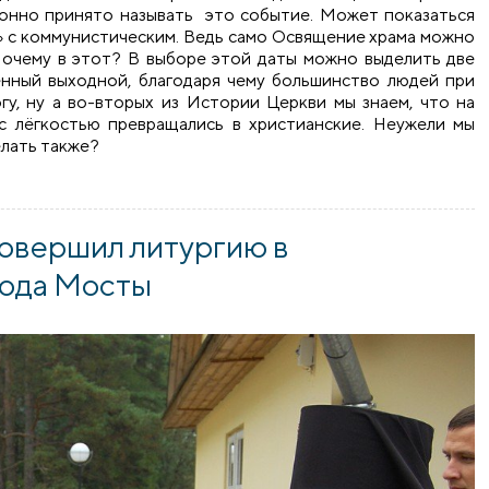
ионно принято называть это событие. Может показаться
л» с коммунистическим. Ведь само Освящение храма можно
Почему в этот? В выборе этой даты можно выделить две
енный выходной, благодаря чему большинство людей при
у, ну а во-вторых из Истории Церкви мы знаем, что на
с лёгкостью превращались в христианские. Неужели мы
елать также?
а в честь Собора Всех Белорусских Святых города Гродно
овершил литургию в
рода Мосты