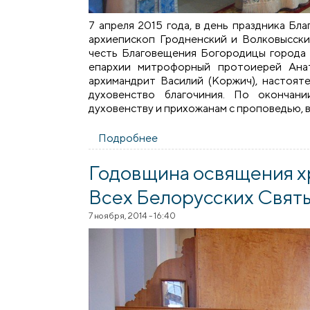
7 апреля 2015 года, в день праздника Б
архиепископ Гродненский и Волковысск
честь Благовещения Богородицы города 
епархии митрофорный протоиерей Анат
архимандрит Василий (Коржич), настоя
духовенство благочиния. По окончан
духовенству и прихожанам с проповедью, в
Подробнее
о В день Благовещения Прес
Годовщина освящения х
Всех Белорусских Свят
7 ноября, 2014 - 16:40