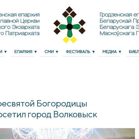
енская епархия
Гродзенская еп
лавной Церкви
Беларускай П
кого Экзархата
Беларускага Э
о Патриархата
Маскоўскага 
И
ЕПАРХИЯ
СМИ
ФЕСТИВАЛЬ
МЕДИА
БИБ
ресвятой Богородицы
осетил город Волковыск