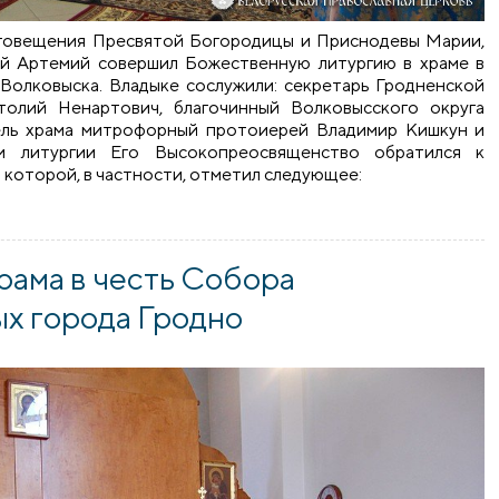
лаговещения Пресвятой Богородицы и Приснодевы Марии,
ий Артемий совершил Божественную литургию в храме в
Волковыска. Владыке сослужили: секретарь Гродненской
олий Ненартович, благочинный Волковысского округа
тель храма митрофорный протоиерей Владимир Кишкун и
ии литургии Его Высокопреосвященство обратился к
 которой, в частности, отметил следующее:
вятой Богородицы архиепископ Артемий посетил город Во
рама в честь Собора
ых города Гродно