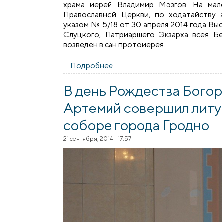
храма иерей Владимир Мозгов. На мал
Православной Церкви, по ходатайству 
указом № 5/18 от 30 апреля 2014 года В
Слуцкого, Патриаршего Экзарха всея Б
возведен в сан протоиерея.
Подробнее
о Архиепископ Артемий сове
В день Рождества Бого
Артемий совершил литу
соборе города Гродно
21 сентября, 2014 - 17:57