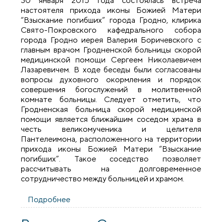
30 января 2015 года состоялась встреча
настоятеля прихода иконы Божией Матери
“Взыскание погибших” города Гродно, клирика
Свято-Покровского кафедрального собора
города Гродно иерея Валерия Боричевского с
главным врачом Гродненской больницы скорой
медицинской помощи Сергеем Николаевичем
Лазаревичем. В ходе беседы были согласованы
вопросы духовного окормления и порядок
совершения богослужений в молитвенной
комнате больницы. Следует отметить, что
Гродненская больница скорой медицинской
помощи является ближайшим соседом храма в
честь великомученика и целителя
Пантелеимона, расположенного на территории
прихода иконы Божией Матери “Взыскание
погибших”. Такое соседство позволяет
рассчитывать на долговременное
сотрудничество между больницей и храмом.
Подробнее
о Представитель Гродненской епархии
встретился с главным врачом
Гродненской больницы скорой