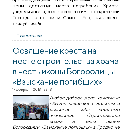
жены, достигнув места погребения Христа,
увидели ангела, возвестившего им о воскресении
Господа, а потом и Самого Его, сказавшего:
«Радуйтесь!».
Подробнее
о Иерей Валерий Боричевский:
Проповедь в неделю жен-мироносиц
Освящение креста на
месте строительства храма
в честь иконы Богородицы
«Взыскание погибших»
17 февраля, 2013 - 23:13
Любое доброе дело христиане
обычно начинают с молитвы и
осенения себя крестным
знамением. Строительство
храма в честь иконы
Богородицы «Взыскание погибших» в Гродно не