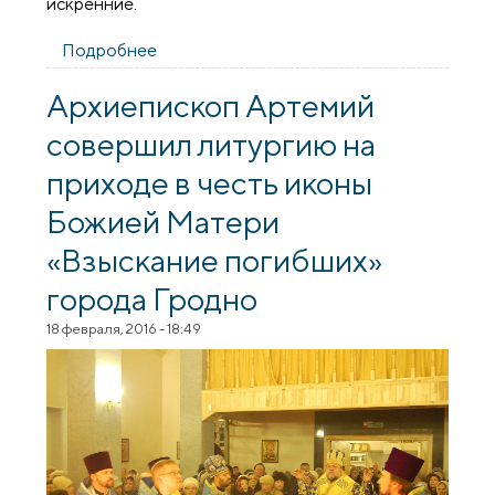
искренние.
Подробнее
о В рамках Дня православной книги на
приходе иконы Божией Матери
«Взыскание погибших» состоялся вечер
Архиепископ Артемий
духовной поэзии
совершил литургию на
приходе в честь иконы
Божией Матери
«Взыскание погибших»
города Гродно
18 февраля, 2016 - 18:49