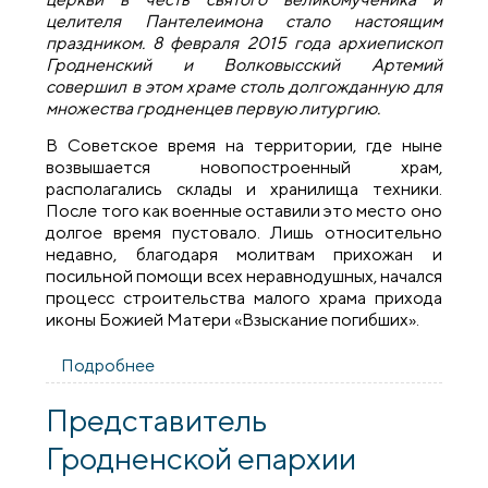
целителя Пантелеимона стало настоящим
праздником. 8 февраля 2015 года архиепископ
Гродненский и Волковысский Артемий
совершил в этом храме столь долгожданную для
множества гродненцев первую литургию.
В Советское время на территории, где ныне
возвышается новопостроенный храм,
располагались склады и хранилища техники.
После того как военные оставили это место оно
долгое время пустовало. Лишь относительно
недавно, благодаря молитвам прихожан и
посильной помощи всех неравнодушных, начался
процесс строительства малого храма прихода
иконы Божией Матери «Взыскание погибших».
Подробнее
о Владыка Артемий совершил освящение
храма в честь великомученика и
целителя Пантелеимона
Представитель
Гродненской епархии