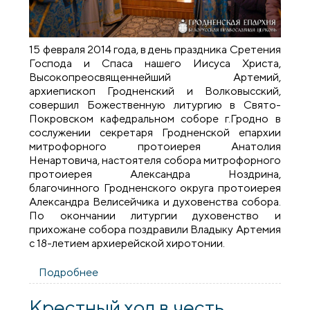
15 февраля 2014 года, в день праздника Сретения
Господа и Спаса нашего Иисуса Христа,
Высокопреосвященнейший Артемий,
архиепископ Гродненский и Волковысский,
совершил Божественную литургию в Свято-
Покровском кафедральном соборе г.Гродно в
сослужении секретаря Гродненской епархии
митрофорного протоиерея Анатолия
Ненартовича, настоятеля собора митрофорного
протоиерея Александра Ноздрина,
благочинного Гродненского округа протоиерея
Александра Велисейчика и духовенства собора.
По окончании литургии духовенство и
прихожане собора поздравили Владыку Артемия
с 18-летием архиерейской хиротонии.
Подробнее
о В праздник Сретения Господня
архиепископ Артемий совершил
литургию и освятил крест и купол храма
Крестный ход в честь