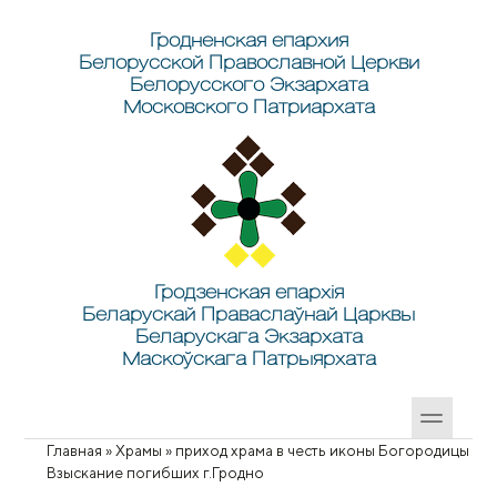
Перейти к основному содержанию
Skip to search
Гродненская епархия
Белорусской Православной Церкви
Белорусского Экзархата
Московского Патриархата
Гродзенская епархія
Беларускай Праваслаўнай Царквы
Беларускага Экзархата
Маскоўскага Патрыярхата
Главная
»
Храмы
»
приход храма в честь иконы Богородицы
Вы здесь
Взыскание погибших г.Гродно