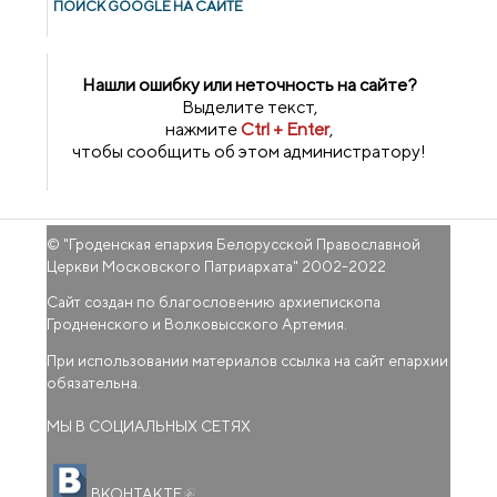
ПОИСК GOОGLE НА САЙТЕ
Нашли ошибку или неточность на сайте?
Выделите текст,
нажмите
Ctrl + Enter
,
чтобы сообщить об этом администратору!
© "
Гроденская епархия Белорусской Православной
Церкви Московского Патриархата
" 2002-2022
Сайт создан по благословению архиепископа
Гродненского и Волковысского Артемия.
При использовании материалов ссылка на сайт епархии
обязательна.
МЫ В СОЦИАЛЬНЫХ СЕТЯХ
(внешняя ссылка)
ВКОНТАКТЕ