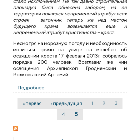
стало исключением. Не так давно строительная
площадка была обнесена забором, на ее
территории появился непременный атрибут всех
строек – вагончик, теперь же над местом
будущего храма возвышается еще и
непременный атрибут христианства – крест.
Несмотря на морозную погоду и необходимость
молиться прямо на улице на молебен об
освящении креста 17 февраля 2013г. собралось
порядка 200 человек. Возглавил же чин
освящения Архиепископ Гродненский и
Волковысский Артемий.
Подробнее
о Освящение креста на месте
строительства храма в честь иконы
Богородицы «Взыскание погибших»
« первая
‹ предыдущая
1
2
3
Страницы
4
5