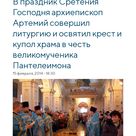
В праздник Сретения
медицинской помощи
Господня архиепископ
Артемий совершил
литургию и освятил крест и
купол храма в честь
великомученика
Пантелеимона
15 февраля, 2014 - 18:30