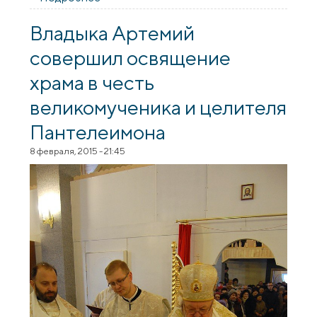
литургию на приходе в честь иконы
Божией Матери «Взыскание погибших»
Владыка Артемий
города Гродно
совершил освящение
храма в честь
великомученика и целителя
Пантелеимона
8 февраля, 2015 - 21:45