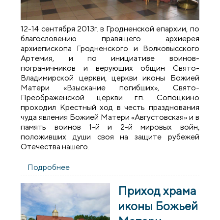
12-14 сентября 2013г. в Гродненской епархии, по
благословению правящего архиерея
архиепископа Гродненского и Волковысского
Артемия, и по инициативе воинов-
пограничников и верующих общин Свято-
Владимирской церкви, церкви иконы Божией
Матери «Взыскание погибших», Свято-
Преображенской церкви г.п. Сопоцкино
проходил Крестный ход в честь празднования
чуда явления Божией Матери «Августовская» и в
память воинов 1-й и 2-й мировых войн,
положивших души своя на защите рубежей
Отечества нашего.
Подробнее
о Крестный ход в честь празднования
чуда явления Божией Матери
«Августовская» и в память воинов 1-й и 2-
Приход храма
й мировых войн
иконы Божьей