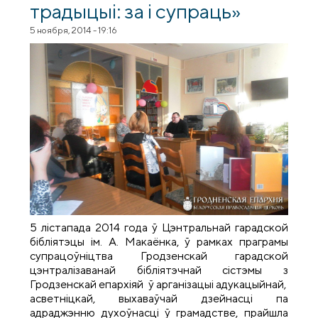
традыцыі: за і супраць»
5 ноября, 2014 - 19:16
5 лістапада 2014 года ў Цэнтральнай гарадской
бібліятэцы ім. А. Макаёнка, ў рамках праграмы
супрацоўніцтва Гродзенскай гарадской
цэнтралізаванай бібліятэчнай сістэмы з
Гродзенскай епархіяй ў арганізацыі адукацыйнай,
асветніцкай, выхаваўчай дзейнасці па
адраджэнню духоўнасці ў грамадстве, прайшла