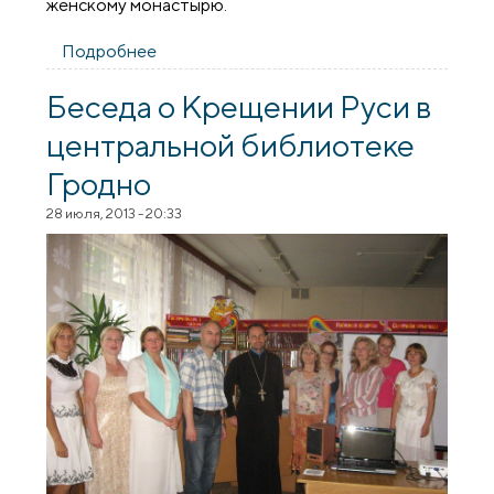
женскому монастырю.
Подробнее
о Паломническое путешествие Свято-
Владимирского братства на Брестскую
землю
Беседа о Крещении Руси в
центральной библиотеке
Гродно
28 июля, 2013 - 20:33