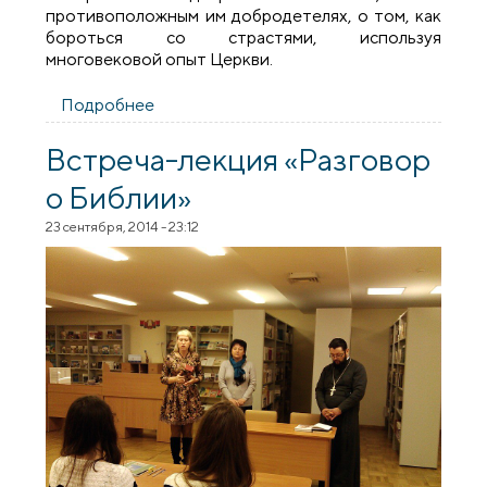
противоположным им добродетелях, о том, как
бороться со страстями, используя
многовековой опыт Церкви.
Подробнее
о Мероприятие на тему «Духовная
болезнь современного мира» в
центральной библиотеке Гродно
Встреча-лекция «Разговор
о Библии»
23 сентября, 2014 - 23:12