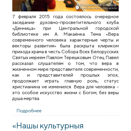
7 февраля 2015 года состоялось очередное
заседание духовно-просветительного клуба
«Денница» при Центральной городской
библиотеке им. А. Макаёнка. Тема «Вера
современного человека: характерные черты и
векторы развития» была раскрыта клириком
прихода храма в честь Собора Всех Белорусских
Святых иереем Павлом Терешковым. Отец Павел
рассказал слушателям о том, что вера в
жизненном мире представителя современности,
как и представителей прошлых эпох,
продолжает играть главную роль, статус
христианина не изменился. Вера для человека -
это особое искусство жизни с Богом, без веры
душа мертва.
Подробнее
о Состоялось очередное заседание
духовно-просветительного клуба
«Денница»
«Нашы культурныя