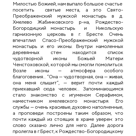
Милостью Божией, нам выпало большое счастье
посетить святые места, а это Свято-
Преображенский мужской монастырь в д.
Хмелево Жабинковского р-на, Рождество-
Богородицкий монастырь и Никольскую
гарнизонную церковь в г. Бресте. Очень
впечатлил Спасо-Преображенский мужской
монастырь и его иконы. Внутри намоленных
деревянных стен находится список
чудотворной иконы Божьей Матери
Ченстоховской, которой мы смогли помолиться.
Возле иконы — атмосфера особого
благоговения... “Она — чудотворная, она — живая,
она меня слышит”, — верит почти каждый
приехавший сюда человек... Запоминающимся
стало знакомство с игуменом Серафимом,
наместником хмелевского монастыря. Его
службы — очень красивые, духовно наполненные,
а проповеди построены таким образом, что
почти каждый из стоящих в храме уверен: это
слово сказано лично для него. Далее дорога
пролегла в г.Брест, к Рождество-Богородицкому