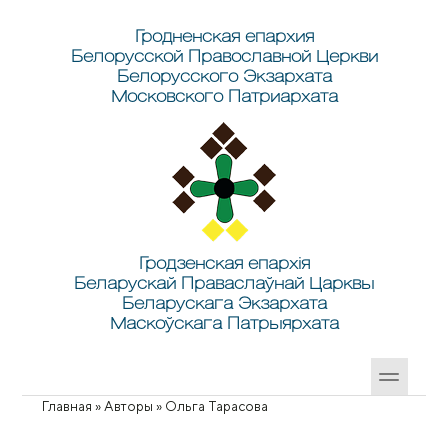
Перейти к основному содержанию
Skip to search
Гродненская епархия
Белорусской Православной Церкви
Белорусского Экзархата
Московского Патриархата
Гродзенская епархія
Беларускай Праваслаўнай Царквы
Беларускага Экзархата
Маскоўскага Патрыярхата
Главная
»
Авторы
»
Ольга Тарасова
Вы здесь