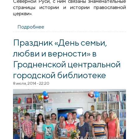
Северной Руси, с ним связаны знаменательные
страницы истории и истории православной
церкви».
Подробнее
о Встреча в литературной гостиной на
тему «Сергий Радонежский – светоч
земли русской»
Праздник «День семьи,
любви и верности» в
Гродненской центральной
городской библиотеке
8 июля, 2014 - 22:20