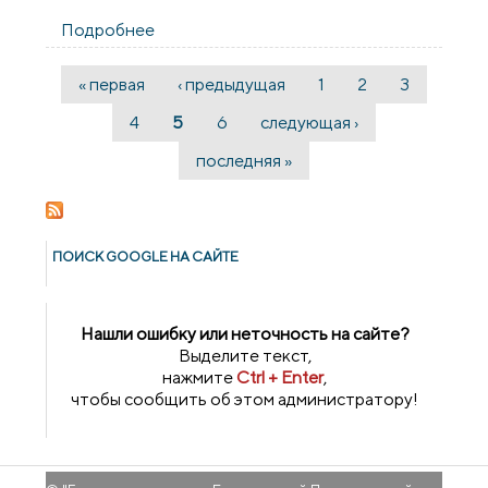
Подробнее
о Ежегодная конференция «Духовное
возрождение общества и православная
книга»
« первая
‹ предыдущая
1
2
3
Страницы
4
5
6
следующая ›
последняя »
ПОИСК GOОGLE НА САЙТЕ
Нашли ошибку или неточность на сайте?
Выделите текст,
нажмите
Ctrl + Enter
,
чтобы сообщить об этом администратору!