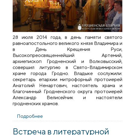
28 июля 2014 года, в день памяти святого
равноапостольного великого князя Владимира и
в День Крещения Руси,
Высокопреосвященнейший Артемий,
архиепископ Гродненский и Волковысский,
совершил литургию в Свято-Владимирском
храме города Гродно. Владыке сослужили:
секретарь епархии митрофорный протоиерей
Анатолий Ненартович, настоятель храма и
благочинный Гродненского округа протоиерей
Александр Велисейчик и настоятели
гродненских храмов.
Подробнее
о Архиепископ Артемий совершил
литургию во Владимирской церкви
города Гродно
Встреча в литературной