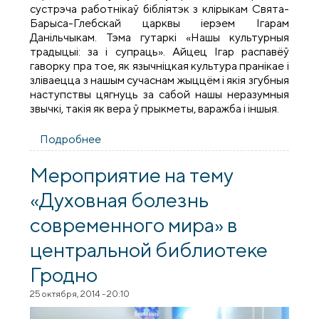
сустрэча работнікаў бібліятэк з клірыкам Свята-
Барыса-Глебскай царквы іерэем Ігарам
Данільчыкам. Тэма гутаркі «Нашы культурныя
традыцыі: за і супраць». Айцец Ігар распавёў
гаворку пра тое, як язычніцкая культура пранікае і
зліваецца з нашым сучаснам жыццём і якія згубныя
наступствы цягнуць за сабой нашы неразумныя
звычкі, такія як вера ў прыкметы, варажба і іншыя.
Подробнее
о «Нашы культурныя традыцыі: за і
супраць»
Мероприятие на тему
«Духовная болезнь
современного мира» в
центральной библиотеке
Гродно
25 октября, 2014 - 20:10