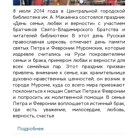
8 июля 2014 года в Центральной городской
библиотеке им. А. Макаёнка состоялся праздник
«День семьи, любви и верности» с участием
братчиков Свято-Владимирского Братства и
читателей библиотеки. В этот день Русская
православная церковь отмечает день памяти
святых Петра и Февронии Муромских, которые
издревле считались на Руси покровителями
семьи и брака, примером любви и верности для
всех семейных пар. Этот праздник призван
привлечь внимание к семье, как хранительнице
духовно-нравственных ценностей, он возник в
городе Муроме, куда со всего мира приезжают
поклониться к мощам Святых Петра и Февронии
и попросить их молитвенной помощи. В семье
Петра и Февронии воплощается истинный брак,
где есть уважение, милосердие, любовь,
верность, счастье.
Подробнее
о Праздник «День семьи, любви и
верности» в Гродненской центральной