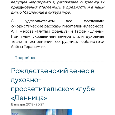
ведущая мероприятия, рассказала о традициях
празднования Масленицы в древности и в наши
дни, о Масленице в литературе.
С удовольствием все послушали
юмористические рассказы писателей-классиков:
А.П. Чехова «Глупый француз» и Тэффи «Блины».
Приятным украшением вечера стали духовные
песни в исполнении сотрудницы библиотеки
Алёны Герасимчик.
Подробнее
о Состоялась новая встреча членов
духовно-просветительского клуба
«Денница»
Рождественский вечер в
духовно-
просветительском клубе
«Денница»
13 января, 2018 - 20:27