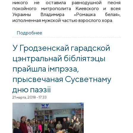
никого не оставила равнодушной песня
покойного митрополита Киевского и всея
Украины Владимира «Ромашка белая»,
исполненная мужской частью взрослого хора.
Подробнее
о Концерт на Владимирском приходе в
честь дня святых жен-мироносиц
У Гродзенскай гарадской
цэнтральнай бібліятэцы
прайшла імпрэза,
прысвечаная Сусветнаму
дню паэзіі
21 марта, 2018 - 17:33