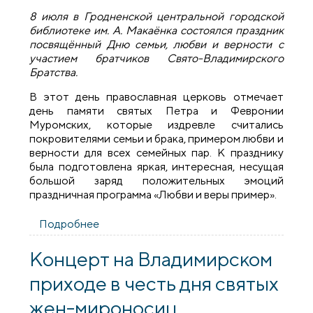
8 июля в Гродненской центральной городской
библиотеке им. А. Макаёнка состоялся праздник
посвящённый Дню семьи, любви и верности с
участием братчиков Свято-Владимирского
Братства.
В этот день православная церковь отмечает
день памяти святых Петра и Февронии
Муромских, которые издревле считались
покровителями семьи и брака, примером любви и
верности для всех семейных пар. К празднику
была подготовлена яркая, интересная, несущая
большой заряд положительных эмоций
праздничная программа «Любви и веры пример».
Подробнее
о В Гродненской центральной
городской библиотеке прошло
мероприятие, приуроченное ко Дню
Концерт на Владимирском
семьи
приходе в честь дня святых
жен-мироносиц