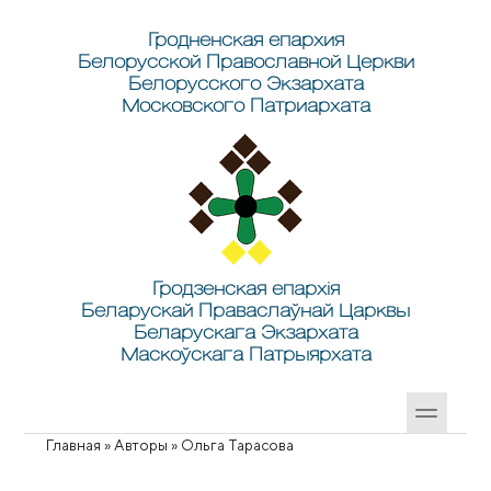
Перейти к основному содержанию
Skip to search
Гродненская епархия
Белорусской Православной Церкви
Белорусского Экзархата
Московского Патриархата
Гродзенская епархія
Беларускай Праваслаўнай Царквы
Беларускага Экзархата
Маскоўскага Патрыярхата
Главная
»
Авторы
»
Ольга Тарасова
Вы здесь