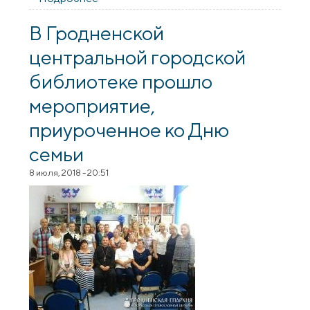
архиепископ Артемий совершил
литургию в Свято-Владимирской церкви
В Гродненской
города Гродно
центральной городской
библиотеке прошло
мероприятие,
приуроченное ко Дню
семьи
8 июля, 2018 - 20:51