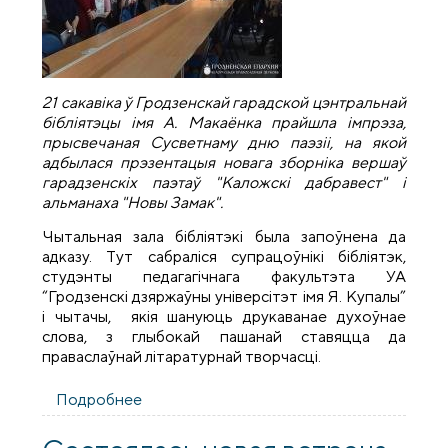
21 сакавіка
ў Гродзенскай гарадской цэнтральнай
бібліятэцы
ім
я
А
. Мака
ё
нка
прайшла
імпрэза,
прысвечаная Сусветнаму дню паэзіі
, на якой
адбылася
прэзентацыя
новага зборніка
вершаў
гарадзенскіх паэтаў "Каложскі дабравест" і
альманаха "Новы Замак".
Чытальная зала бібліятэкі была запоўнена да
адказу. Тут сабраліся супрацоўнікі бібліятэк,
студэнты педагагічнага факультэта УА
“Гродзенскі дзяржаўны універсітэт імя Я. Купалы”
і чытачы, якія шануюць друкаванае духоўнае
слова, з глыбокай пашанай ставяцца да
праваслаўнай літаратурнай творчасці.
Подробнее
о У Гродзенскай гарадской цэнтральнай
бібліятэцы прайшла імпрэза, прысвечаная
Сусветнаму дню паэзіі