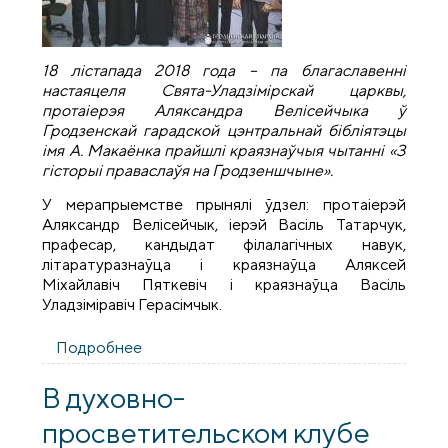
18 лістапада 2018 года – па благаславенні
настаяцеля Свята-Уладзімірскай царквы,
протаіерэя Аляксандра Велісейчыка ў
Гродзенскай гарадской цэнтральнай бібліятэцы
імя А. Макаёнка прайшлі краязнаўчыя чытанні «З
гісторыі праваслаўя на Гродзеншчыне».
У мерапрыемстве прынялі ўдзел: протаіерэй
Аляксандр Велісейчык, іерэй Васіль Татарчук,
прафесар, кандыдат філалагічных навук,
літаратуразнаўца і краязнаўца Аляксей
Міхайлавіч Пяткевіч і краязнаўца Васіль
Уладзіміравіч Герасімчык.
Подробнее
о У Гродзенскай гарадской цэнтральнай
бібліятэцы прайшлі краязнаўчыя чытанні
«З гісторыі праваслаўя на Гродзеншчыне»
В духовно-
просветительском клубе