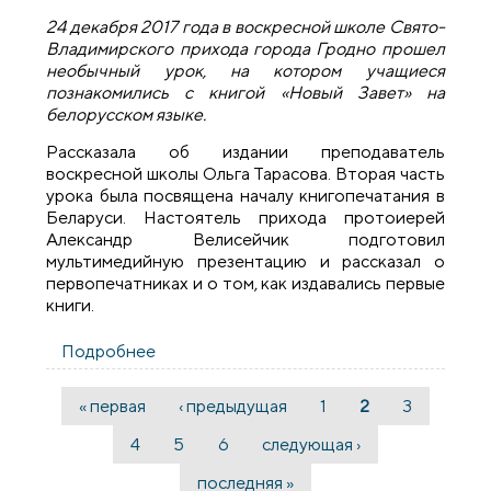
24 декабря 2017 года в воскресной школе Свято-
Владимирского прихода города Гродно прошел
необычный урок, на котором учащиеся
познакомились с книгой «Новый Завет» на
белорусском языке.
Рассказала об издании преподаватель
воскресной школы Ольга Тарасова. Вторая часть
урока была посвящена началу книгопечатания в
Беларуси. Настоятель прихода протоиерей
Александр Велисейчик подготовил
мультимедийную презентацию и рассказал о
первопечатниках и о том, как издавались первые
книги.
Подробнее
о В воскресной школе Свято-
Владимирского храма прошел урок-
презентация
« первая
‹ предыдущая
1
2
3
Страницы
4
5
6
следующая ›
последняя »