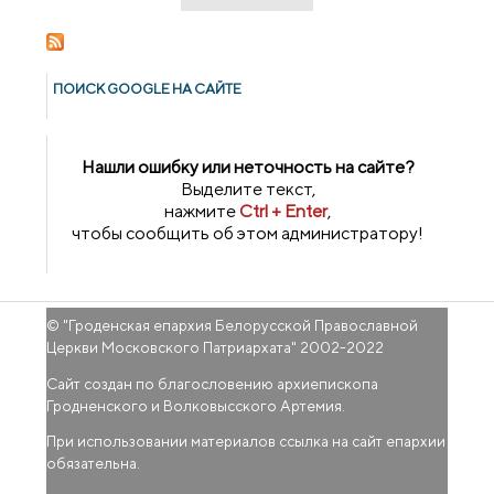
ПОИСК GOОGLE НА САЙТЕ
Нашли ошибку или неточность на сайте?
Выделите текст,
нажмите
Ctrl + Enter
,
чтобы сообщить об этом администратору!
© "
Гроденская епархия Белорусской Православной
Церкви Московского Патриархата
" 2002-2022
Сайт создан по благословению архиепископа
Гродненского и Волковысского Артемия.
При использовании материалов ссылка на сайт епархии
обязательна.