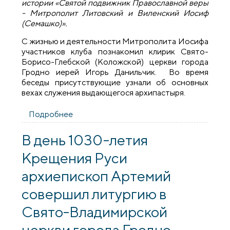
истории «Святой подвижник Православной веры
- Митрополит Литовский и Виленский Иосиф
(Семашко)».
С жизнью и деятельности Митрополита Иосифа
участников клуба познакомил клирик Свято-
Борисо-Глебской (Коложской) церкви города
Гродно иерей Игорь Данильчик. Во время
беседы присутствующие узнали об основных
вехах служения выдающегося архипастыря.
Подробнее
о В духовно-просветительском клубе
«Денница» прошел час истории,
посвященный Митрополиту Иосифу
В день 1030-летия
(Семашко)
Крещения Руси
архиепископ Артемий
совершил литургию в
Свято-Владимирской
церкви города Гродно