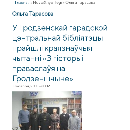
Главная
»
Novostnye Tegi
»
Ольга Тарасова
Ольга Тарасова
У Гродзенскай гарадской
цэнтральнай бібліятэцы
прайшлі краязнаўчыя
чытанні «З гісторыі
праваслаўя на
Гродзеншчыне»
18 ноября, 2018 - 20:12