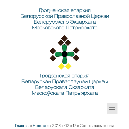
Перейти к основному содержанию
Skip to search
Гродненская епархия
Белорусской Православной Церкви
Белорусского Экзархата
Московского Патриархата
Гродзенская епархія
Беларускай Праваслаўнай Царквы
Беларускага Экзархата
Маскоўскага Патрыярхата
Главная
»
Новости
»
2018
»
02
»
17
»
Состоялась новая