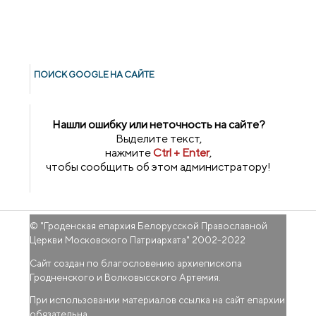
ПОИСК GOОGLE НА САЙТЕ
Нашли ошибку или неточность на сайте?
Выделите текст,
нажмите
Ctrl + Enter
,
чтобы сообщить об этом администратору!
© "
Гроденская епархия Белорусской Православной
Церкви Московского Патриархата
" 2002-2022
Сайт создан по благословению архиепископа
Гродненского и Волковысского Артемия.
При использовании материалов ссылка на сайт епархии
обязательна.