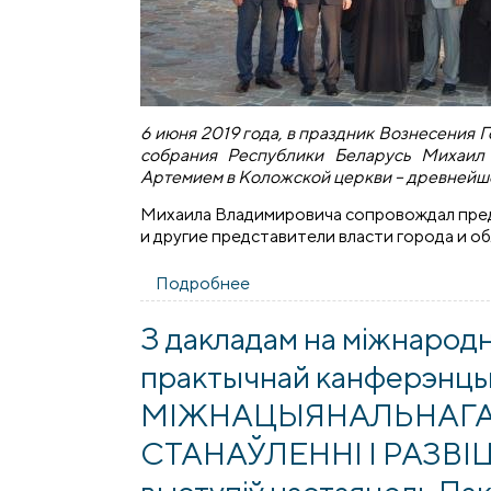
6 июня 2019 года, в праздник Вознесения
собрания Республики Беларусь Михаил
Артемием в Коложской церкви – древнейш
Михаила Владимировича сопровождал пре
и другие представители власти города и об
Подробнее
о Михаил Мясникович посети
З дакладам на міжнарод
практычнай канферэнц
МІЖНАЦЫЯНАЛЬНАГА
СТАНАЎЛЕННІ І РАЗВІ
выступіў настаяцель Па