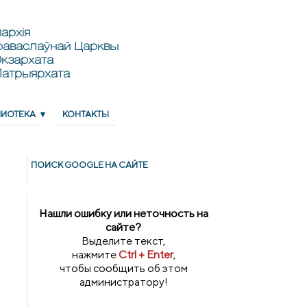
архія
раваслаўнай Царквы
кзархата
Патрыярхата
ЛИОТЕКА
КОНТАКТЫ
ПОИСК GOОGLE НА САЙТЕ
Нашли ошибку или неточность на
сайте?
Выделите текст,
нажмите
Ctrl + Enter
,
чтобы сообщить об этом
администратору!