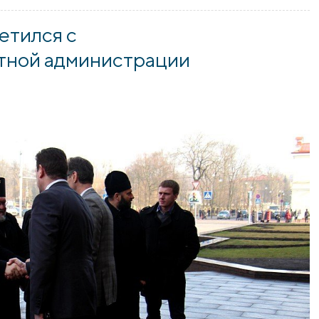
яцель Пакроўскага сабора
етился с
тной администрации