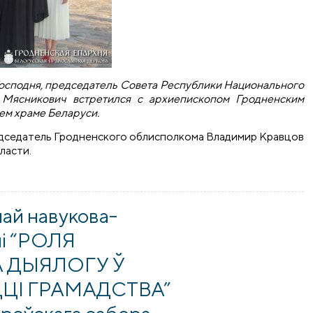
 Господня, председатель Совета Республики Национального
 Мясникович встретился с архиепископом Гродненским
ем храме Беларуси.
дседатель Гродненского облисполкома Владимир Кравцов
ласти.
л Борисо-Глебский храм на Коложе
най навукова-
ыі “РОЛЯ
 ДЫЯЛОГУ Ў
ЦЦІ ГРАМАДСТВА”
кроўскага сабора