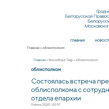
Перейти к основному содержанию
Skip to search
Гродн
Белорусской Правос
Белорусс
Московског
ГЛАВНАЯ
НОВОСТ
Главное меню
Главная
»
облисполком
Вы здесь
Главная
»
Novostnye Tegi
»
облисполком
облисполком
Состоялась встреча пр
облисполкома с сотруд
отдела епархии
11 июня, 2020 - 20:57