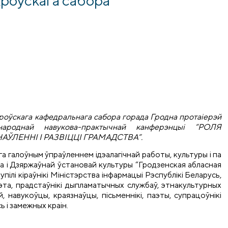
кроўскага кафедральнага сабора горада Гродна протаіерэй
роднай навукова-практычнай канферэнцыі “РОЛЯ
ЛЕННІ І РАЗВІЦЦІ ГРАМАДСТВА”.
 галоўным ўпраўленнем ідэалагічнай работы, культуры і па
а і Дзяржаўнай ўстановай культуры “Гродзенская абласная
упілі кіраўнікі Міністэрства інфармацыі Рэспублікі Беларусь,
эта, прадстаўнікі дыпламатычных службаў, этнакультурных
й, навукоўцы, краязнаўцы, пісьменнікі, паэты, супрацоўнікі
ь і замежных краін.
най навукова-практычнай канферэнцыі “РОЛЯ МІЖНАЦЫЯН