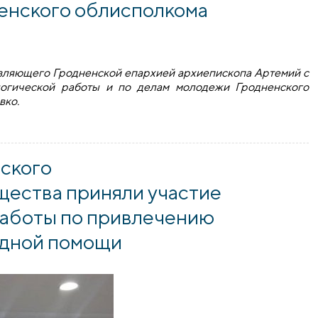
енского облисполкома
равляющего Гродненской епархией архиепископа Артемий с
логической работы и по делам молодежи Гродненского
вко.
пископа Артемия с представителями Гродненского облиспо
ского
щества приняли участие
работы по привлечению
здной помощи