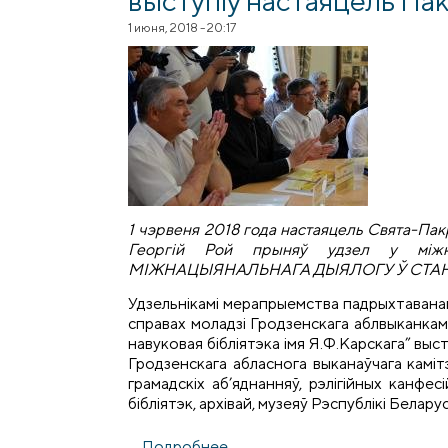
1 июня, 2018 - 20:17
1 чэрвеня 2018 года настаяцель Свята-Па
Георгій Рой прыняў удзел у міжна
МІЖНАЦЫЯНАЛЬНАГА ДЫЯЛОГУ Ў СТАНАЎ
Удзельнікамі мерапрыемства падрыхтаванага
справах моладзі Гродзенскага аблвыканкам
навуковая бібліятэка імя Я.Ф.Карскага” выст
Гродзенскага абласнога выканаўчага каміт
грамадскіх аб’яднанняў, рэлігійных канфесі
бібліятэк, архівай, музеяў Рэспублікі Беларус
Подробнее
о З дакладам на міжнарод