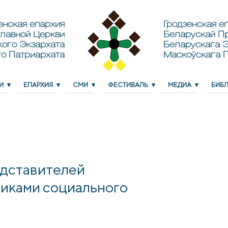
енская епархия
Гродзенская еп
лавной Церкви
Беларускай П
кого Экзархата
Беларускага Э
о Патриархата
Маскоўскага 
И
ЕПАРХИЯ
СМИ
ФЕСТИВАЛЬ
МЕДИА
БИБ
едставителей
никами социального