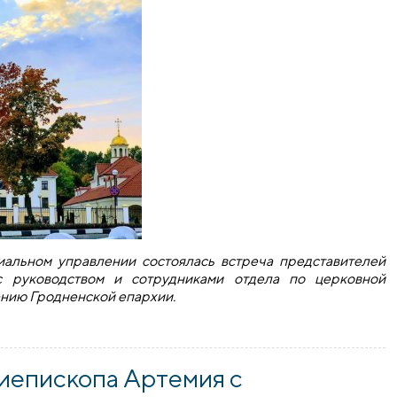
иальном управлении состоялась встреча представителей
 с руководством и сотрудниками отдела по церковной
ению Гродненской епархии.
тавителей облисполкома с сотрудниками социального отдел
иепископа Артемия с