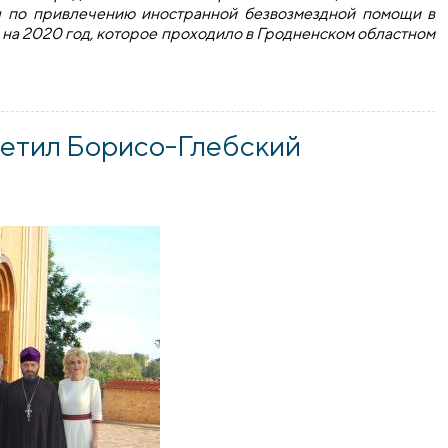
ы по привлечению иностранной безвозмездной помощи в
х на 2020 год, которое проходило в Гродненском областном
го благотворительного общества приняли участие в совеща
етил Борисо-Глебский