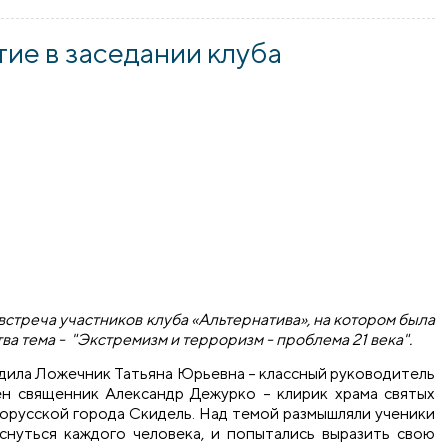
ва» в школе №1 Скиделя
ие в заседании клуба
встреча участников клуба «Альтернатива», на котором была
ва тема - "Экстремизм и терроризм - проблема 21 века".
одила Ложечник Татьяна Юрьевна – классный руководитель
ён священник Александр Дежурко – клирик храма святых
орусской города Скидель. Над темой размышляли ученики
снуться каждого человека, и попытались выразить свою