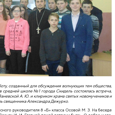
боту, созданный для обсуждения волнующих тем общества,
а в средней школе №1 города Скидель состоялась встреча,
Заневской А. Ю. и клириком храма святых новомучеников и
ль священника Александра Дежурко.
сного руководителя 8 «Б» класса Осовой М. З. На беседе