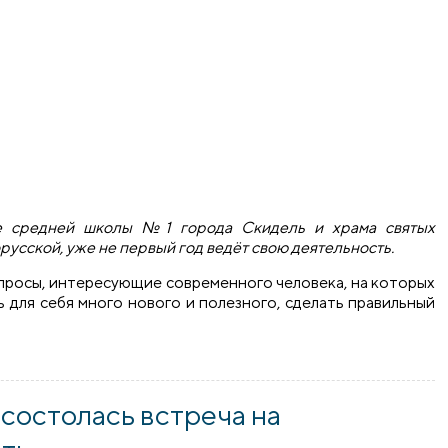
азе средней школы №1 города Скидель и храма святых
усской, уже не первый год ведёт свою деятельность.
опросы, интересующие современного человека, на которых
 для себя много нового и полезного, сделать правильный
в заседании клуба «Альтернатива» города Скидель
 состолась встреча на