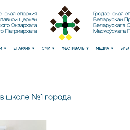
енская епархия
Гродзенская еп
лавной Церкви
Беларускай П
кого Экзархата
Беларускага Э
о Патриархата
Маскоўскага 
И
ЕПАРХИЯ
СМИ
ФЕСТИВАЛЬ
МЕДИА
БИБ
в школе №1 города