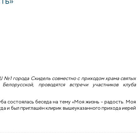
сть»
СШ №1 города Скидель совместно с приходом храма святых
Белорусской, проводятся встречи участников клуба
луба состоялась беседа на тему «Моя жизнь – радость. Моя
уда и был приглашён клирик вышеуказанного прихода иерей
столась встреча на тему «Моя жизнь - радость»