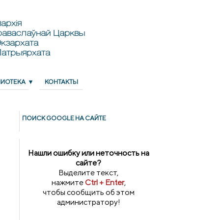
архія
раваслаўнай Царквы
кзархата
Патрыярхата
ЛИОТЕКА
КОНТАКТЫ
ПОИСК GOОGLE НА САЙТЕ
Нашли ошибку или неточность на
сайте?
Выделите текст,
нажмите
Ctrl + Enter
,
чтобы сообщить об этом
администратору!