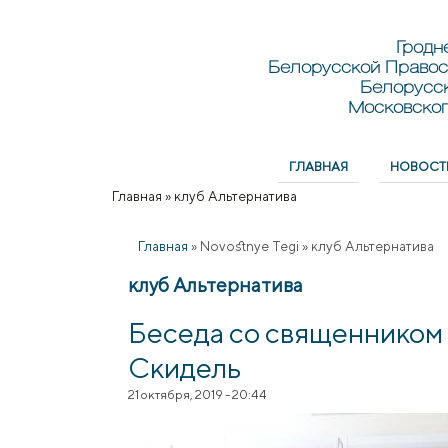
Перейти к основному содержанию
Skip to search
Гродн
Белорусской Правос
Белорусс
Московског
ГЛАВНАЯ
НОВОСТ
Главное меню
Главная
»
клуб Альтернатива
Вы здесь
Главная
»
Novostnye Tegi
»
клуб Альтернатива
клуб Альтернатива
Беседа со священником 
Скидель
21 октября, 2019 - 20:44