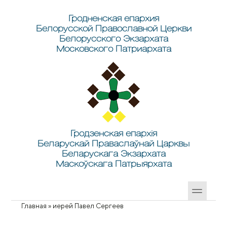
Перейти к основному содержанию
Skip to search
Гродненская епархия
Белорусской Православной Церкви
Белорусского Экзархата
Московского Патриархата
Гродзенская епархія
Беларускай Праваслаўнай Царквы
Беларускага Экзархата
Маскоўскага Патрыярхата
Главная
»
иерей Павел Сергеев
Вы здесь