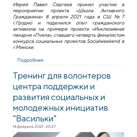
Иерей Павел Сергеев принял участие в
мероприятии проекта «Школа Активного
Гражданина» 8 апреля 2021 года в СШ №7
г.Гродно и поделился опыт гражданского
активизма на примере проекта «Инклюзивная
пекарня «Пчела», ставшего четверть финалистом
конкурса социальных проектов Socialweekend в
г.Минске.
Подробнее
о Священник Павел Сергеев провёл
мероприятие в школе №7 г.Гродно в
рамках программы «ШАГ»
Тренинг для волонтеров
центра поддержки и
развития социальных и
молодежных инициатив
"Васильки"
14 февраля, 2021 - 20:27