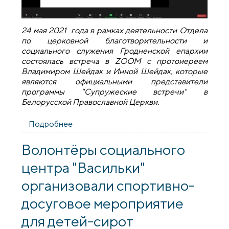
24 мая 2021 года в рамках деятельности Отдела
по церковной благотворительности и
социального служения Гродненской епархии
состоялась встреча в ZOOM с протоиереем
Владимиром Шейдак и Инной Шейдак, которые
являются официальными представители
программы "Супружеские встречи" в
Белорусской Православной Церкви.
Подробнее
о Онлайн встреча с протоиереем
Владимиром и Инной Шейдак
на тему «Супружеские встречи»
Волонтёры социального
центра "Васильки"
организовали спортивно-
досуговое мероприятие
для детей-сирот