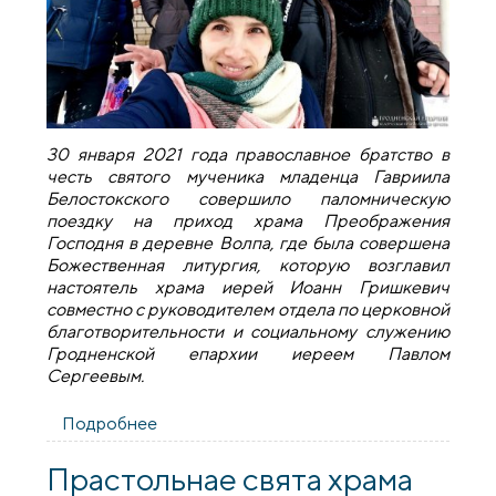
30 января 2021 года православное братство в
честь святого мученика младенца Гавриила
Белостокского совершило паломническую
поездку на приход храма Преображения
Господня в деревне Волпа, где была совершена
Божественная литургия, которую возглавил
настоятель храма иерей Иоанн Гришкевич
совместно с руководителем отдела по церковной
благотворительности и социальному служению
Гродненской епархии иереем Павлом
Сергеевым.
Подробнее
о Братство святого Гавриила
Белостокского совершило
паломничество в Волпу
Прастольнае свята храма