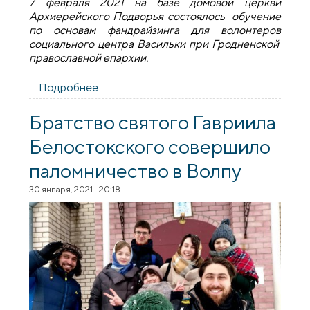
7 февраля 2021 на базе домовой церкви
Архиерейского Подворья состоялось обучение
по основам фандрайзинга для волонтеров
социального центра Васильки при Гродненской
православной епархии.
Подробнее
о Обучение по основам фандрайзинга
для волонтеров социального центра
Васильки
Братство святого Гавриила
Белостокского совершило
паломничество в Волпу
30 января, 2021 - 20:18