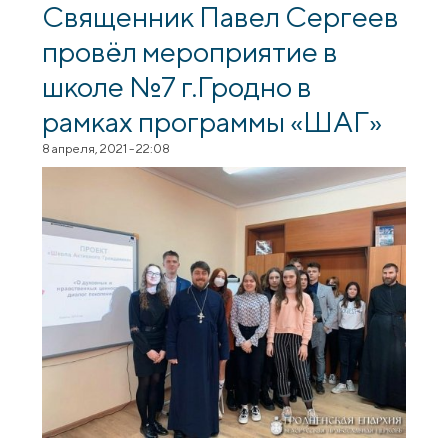
Свяціцеля Мікалая Цудатворцы
Священник Павел Сергеев
провёл мероприятие в
школе №7 г.Гродно в
рамках программы «ШАГ»
8 апреля, 2021 - 22:08