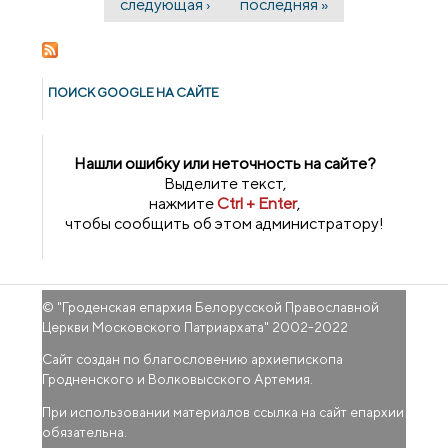
следующая ›
последняя »
ПОИСК GOОGLE НА САЙТЕ
Нашли ошибку или неточность на сайте?
Выделите текст,
нажмите
Ctrl + Enter
,
чтобы сообщить об этом администратору!
© "
Гроденская епархия Белорусской Православной
Церкви Московского Патриархата
" 2002-2022
Сайт создан по благословению архиепископа
Гродненского и Волковысского Артемия.
При использовании материалов ссылка на сайт епархии
обязательна.