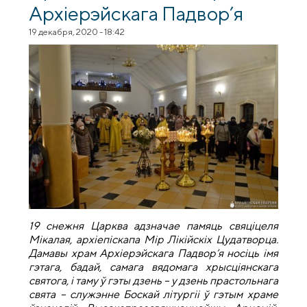
Архіерэйскага Падвор’я
19 декабря, 2020 - 18:42
19 снежня Царква адзначае памяць свяціцеля
Мікалая, архіепіскапа Мір Лікійскіх Цудатворца.
Дамавы храм Архіерэйскага Падвор’я носіць імя
гэтага, бадай, самага вядомага хрысціянскага
святога, і таму ў гэты дзень – у дзень прастольнага
свята – служэнне Боскай літургіі ў гэтым храме