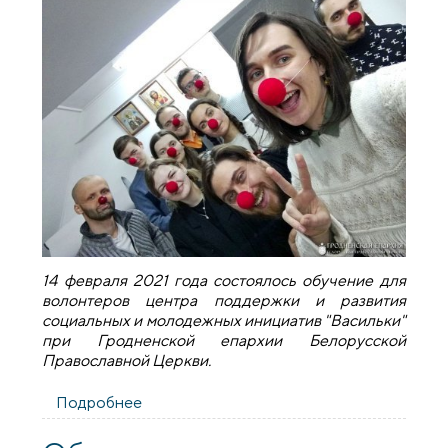
14 февраля 2021 года состоялось обучение для
волонтеров центра поддержки и развития
социальных и молодежных инициатив "Васильки"
при Гродненской епархии Белорусской
Православной Церкви.
Подробнее
о Тренинг для волонтеров центра
поддержки и развития социальных и
молодежных инициатив "Васильки"