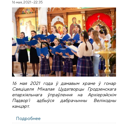
16 мая, 2021 - 22:35
16 мая 2021 года ў дамавым храме ў гонар
Свяціцеля Мікалая Цудатворцы Гродзенскага
епархіяльнага ўпраўлення на Архіерэйскім
Падвор’і адбыўся дабрачынны Велікодны
канцэрт.
Подробнее
о Дабрачынны Велікодны канцэрт
адбыўся ў дамавым храме ў гонар