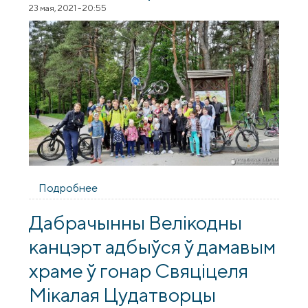
23 мая, 2021 - 20:55
Подробнее
о Волонтёры социального центра
"Васильки" организовали спортивно-
досуговое мероприятие для детей-
Дабрачынны Велікодны
сирот
канцэрт адбыўся ў дамавым
храме ў гонар Свяціцеля
Мікалая Цудатворцы