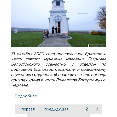
31 октября 2020 года православное братство в
честь святого мученика младенца Гавриила
Белостокского совместно с отделом по
церковной благотворительности и социальному
служению Гродненской епархии оказало помощь
приходу храма в честь Рождества Богородицы д.
Черлена.
Подробнее
о Братство святого Гавриила
Белостокского оказало помощь приходу
храма в честь Рождества Богородицы д.
« первая
‹ предыдущая
1
2
3
Страницы
Черлена