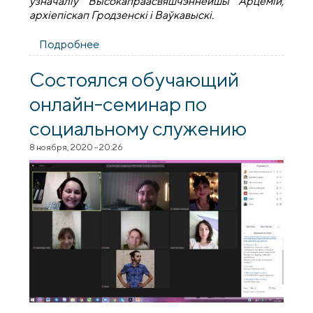
ўзначаліў Высокапраасвяшчэннейшы Арцемій,
архіепіскап Гродзенскі і Ваўкавыскі.
Подробнее
о Прастольнае свята храма
Архіерэйскага Падвор’я
Состоялся обучающий
онлайн-семинар по
социальному служению
8 ноября, 2020 - 20:26