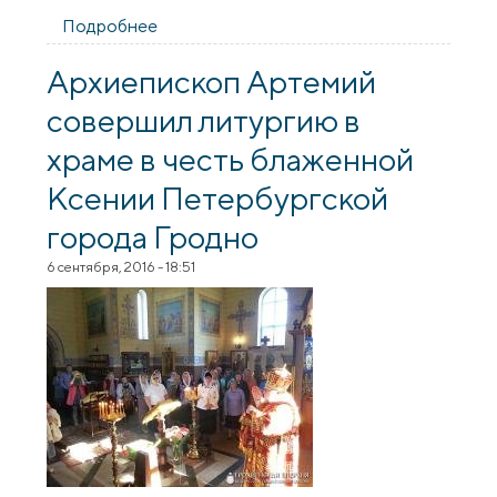
Подробнее
о Архиепископ Артемий совершил
литургию в храме блаженной Ксении
Петербургской города Гродно
Архиепископ Артемий
совершил литургию в
храме в честь блаженной
Ксении Петербургской
города Гродно
6 сентября, 2016 - 18:51