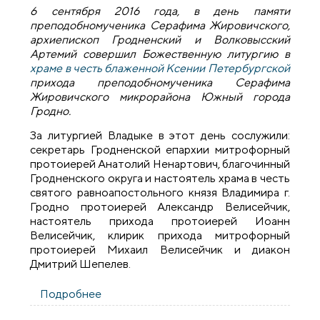
6 сентября 2016 года, в
день памяти
преподобномученика Серафима Жировичского,
архиепископ Гродненский и Волковысский
Артемий совершил Божественную литургию в
храме в честь блаженной Ксении Петербургской
прихода преподобномученика Серафима
Жировичского микрорайона Южный города
Гродно.
За литургией Владыке в этот день сослужили:
секретарь Гродненской епархии митрофорный
протоиерей Анатолий Ненартович, благочинный
Гродненского округа и настоятель храма в честь
святого равноапостольного князя Владимира г.
Гродно протоиерей Александр Велисейчик,
настоятель прихода протоиерей Иоанн
Велисейчик, клирик прихода митрофорный
протоиерей Михаил Велисейчик и диакон
Дмитрий Шепелев.
Подробнее
о Архиепископ Артемий совершил
литургию в храме в честь блаженной