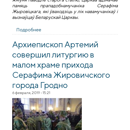
памяць прападобнамучаніка Серафіма
Жыровіцкага, які ўваходзіць у лік навамучанікаў і
вызнаўцаў Беларускай Царквы.
Подробнее
о Прастольнае свята прыхода святога
Серафіма Жыровіцкага
Архиепископ Артемий
совершил литургию в
малом храме прихода
Серафима Жировичского
города Гродно
6 февраля, 2019 - 15:21