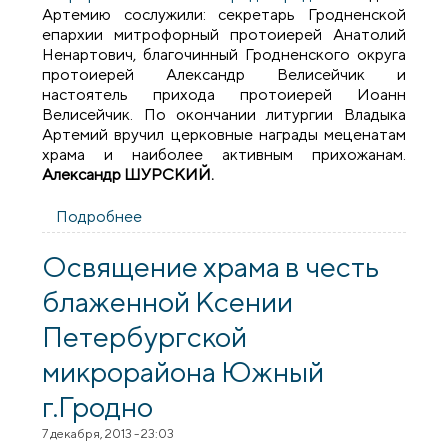
Артемию сослужили: секретарь Гродненской
епархии митрофорный протоиерей Анатолий
Ненартович, благочинный Гродненского округа
протоиерей Александр Велисейчик и
настоятель прихода протоиерей Иоанн
Велисейчик. По окончании литургии Владыка
Артемий вручил церковные награды меценатам
храма и наиболее активным прихожанам.
Александр ШУРСКИЙ.
Подробнее
о Архиепископ Артемий посетил приход
в честь преподобномученика Серафима
Жировичского города Гродно
Освящение храма в честь
блаженной Ксении
Петербургской
микрорайона Южный
г.Гродно
7 декабря, 2013 - 23:03