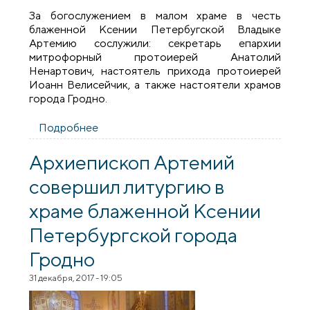
За богослужением в малом храме в честь
блаженной Ксении Петербугской Владыке
Артемию сослужили: секретарь епархии
митрофорный протоиерей Анатолий
Ненартович, настоятель прихода протоиерей
Иоанн Велисейчик, а также настоятели храмов
города Гродно.
Подробнее
о Архиепископ Артемий совершил
литургию в малом храме
прихода преподобномученика
Архиепископ Артемий
Серафима Жировицкого города Гродно
совершил литургию в
храме блаженной Ксении
Петербургской города
Гродно
31 декабря, 2017 - 19:05