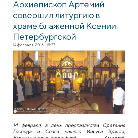
Ксении Петербургской города Гродно
Архиепископ Артемий
совершил литургию в
храме блаженной Ксении
Петербургской
14 февраля, 2016 - 18:37
14 февраля, в день предпазднства Сретения
Господа и Спаса нашего Иисуса Христа,
Высокопреосвященнейший Артемий,