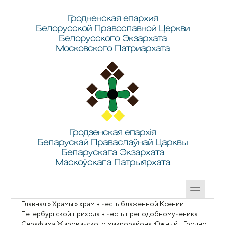
Перейти к основному содержанию
Skip to search
Гродненская епархия
Белорусской Православной Церкви
Белорусского Экзархата
Московского Патриархата
Гродзенская епархія
Беларускай Праваслаўнай Царквы
Беларускага Экзархата
Маскоўскага Патрыярхата
Главная
»
Храмы
»
храм в честь блаженной Ксении
Вы здесь
Петербургской прихода в честь преподобномученика
Серафима Жировичского микрорайона Южный г.Гродно