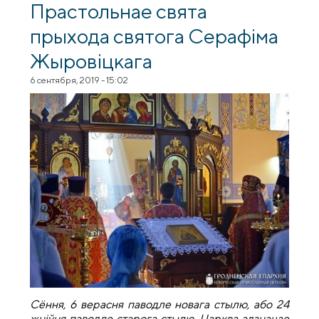
Прастольнае свята
прыхода святога Серафіма
Жыровіцкага
6 сентября, 2019 - 15:02
Сёння, 6 верасня паводле новага стылю, або 24
жнiўня паводле старога стылю, Царква адзначае