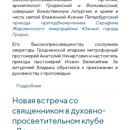
архиепископ Гроденский и Волковысский,
совершил Божественную литургию в храме в
честь святой блаженной Ксении Петербургской
прихода преподбномученика Серафима
Жировичского микрорайона Южный города
Гродно
.
Его Высокопреосвященству сослужили
секретарь Гродненской епархии митрофорный
протоиерей Анатолий Ненартович и настоятель
прихода протоиерей Иоанн Велисейчик. За
литургией Владыка обратился к прихожанам и
духовенству с проповедью.
Подробнее
о Архиепископ Артемий совершил
литургию в храме блаженной Ксении
Петербургской
Новая встреча со
священником в духовно-
просветительном клубе