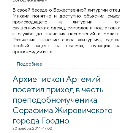
В своей беседе о Божественной литургии отец
Михаил понятно и доступно объяснил смысл
происходящего на литургии - от
священнических одежд, символов и подготовки
к службе до значения песнопений и молитв.
Разъяснил значение слова «литургия», сделал
особый акцент на псалмах, звучащих на
проскомидии и т.д.
Подробнее
о Новая встреча со священником в
духовно-просветительном клубе
«Денница»
Архиепископ Артемий
посетил приход в честь
преподобномученика
Серафима Жировичского
города Гродно
30 ноября, 2014 - 17:02