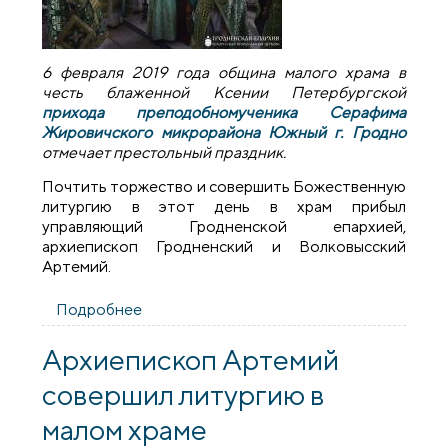
6 февраля 2019 года община малого храма в
честь блаженной Ксении Петербургской
прихода преподобномученика Серафима
Жировичского микрорайона Южный г. Гродно
отмечает престольный праздник.
Почтить торжество и совершить Божественную
литургию в этот день в храм прибыл
управляющий Гродненской епархией,
архиепископ Гродненский и Волковысский
Артемий.
Подробнее
о Архиепископ Артемий совершил
литургию в малом храме прихода
Серафима Жировичского города Гродно
Архиепископ Артемий
совершил литургию в
малом храме