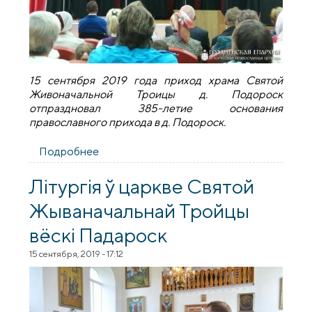
15 сентября 2019 года приход храма Святой
Живоначальной Троицы д. Подороск
отпраздновал 385-летие основания
православного прихода в д. Подороск.
Подробнее
о Торжества по случаю 385-летия храма
Святой Живоначальной Троицы д.
Подороск
Літургія ў царкве Святой
Жываначальнай Тройцы
вёскi Падароск
15 сентября, 2019 - 17:12