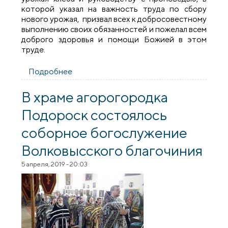
которой указал на важность труда по сбору
нового урожая, призвал всех к добросовестному
выполнению своих обязанностей и пожелал всем
доброго здоровья и помощи Божией в этом
труде.
Подробнее
о Настоятель храма деревни Подороск
принял участие в мероприятии
«Зажинки»
В храме агорогородка
Подороск состоялось
соборное богослужение
Волковысского благочиния
5 апреля, 2019 - 20:03