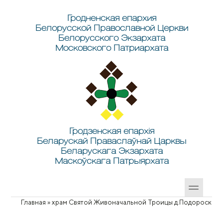
Перейти к основному содержанию
Skip to search
Гродненская епархия
Белорусской Православной Церкви
Белорусского Экзархата
Московского Патриархата
Гродзенская епархія
Беларускай Праваслаўнай Царквы
Беларускага Экзархата
Маскоўскага Патрыярхата
Главная
»
храм Святой Живоначальной Троицы д.Подороск
Вы здесь