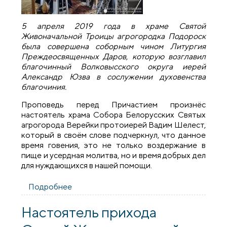
5 апреля 2019 года в храме Святой
Живоначальной Троицы агрогородка Подороск
была совершена соборным чином Литургия
Преждеосвященных Даров, которую возглавил
благочинный Волковысского округа иерей
Александр Юзва в сослужении духовенства
благочиния.
Проповедь перед Причастием произнёс
настоятель храма Собора Белорусских Святых
агрогорода Верейки протоиерей Вадим Шелест,
который в своём слове подчеркнул, что данное
время говения, это не только воздержание в
пище и усердная молитва, но и время добрых дел
для нуждающихся в нашей помощи.
Подробнее
о В храме агорогородка Подороск
состоялось соборное богослужение
Волковысского благочиния
Настоятель прихода