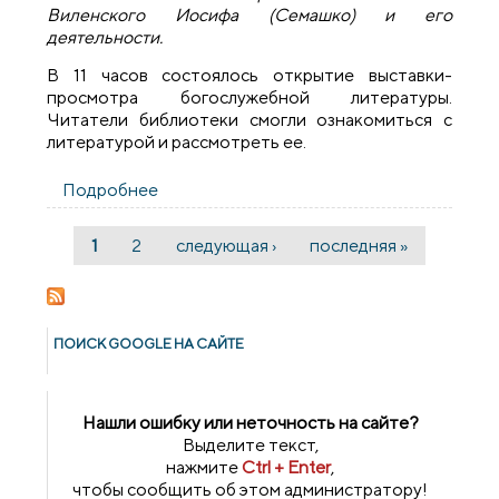
Виленского Иосифа (Семашко) и его
деятельности.
В 11 часов состоялось открытие выставки-
просмотра богослужебной литературы.
Читатели библиотеки смогли ознакомиться с
литературой и рассмотреть ее.
Подробнее
о В Подоросской библиотеке прошла
выставка и беседа о деятельности
Митрополита Иосифа (Семашко)
1
2
следующая ›
последняя »
Страницы
ПОИСК GOОGLE НА САЙТЕ
Нашли ошибку или неточность на сайте?
Выделите текст,
нажмите
Ctrl + Enter
,
чтобы сообщить об этом администратору!