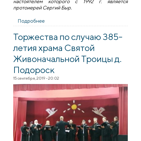
настоятелем которого с 1992 г. является
протоиерей Сергий Быр.
Подробнее
о Прихожане храма святителя Луки
посетили храм агрогородка Подороск
Торжества по случаю 385-
летия храма Святой
Живоначальной Троицы д.
Подороск
15 сентября, 2019 - 20:02