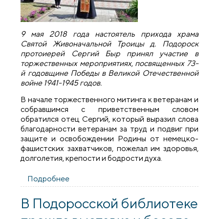
9 мая 2018 года настоятель прихода храма
Святой Живоначальной Троицы д. Подороск
протоиерей Сергий Быр принял участие в
торжественных мероприятиях, посвященных 73-
й годовщине Победы в Великой Отечественной
войне 1941-1945 годов.
В начале торжественного митинга к ветеранам и
собравшимся с приветственным словом
обратился отец Сергий, который выразил слова
благодарности ветеранам за труд и подвиг при
защите и освобождении Родины от немецко-
фашистских захватчиков, пожелал им здоровья,
долголетия, крепости и бодрости духа.
Подробнее
о Торжественный митинг к Дню победы
прошел в деревне Подороск
В Подоросской библиотеке