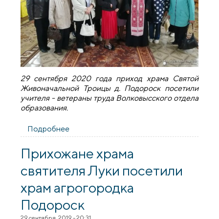
29 сентября 2020 года приход храма Святой
Живоначальной Троицы д. Подороск посетили
учителя - ветераны труда Волковысского отдела
образования.
Подробнее
о Храм деревни Подороск посетили
учителя-ветераны труда Волковысского
района
Прихожане храма
святителя Луки посетили
храм агрогородка
Подороск
29 сентября, 2019 - 20:31