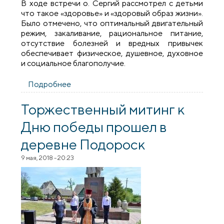
В ходе встречи о. Сергий рассмотрел с детьми
что такое «здоровье» и «здоровый образ жизни».
Было отмечено, что оптимальный двигательный
режим, закаливание, рациональное питание,
отсутствие болезней и вредных привычек
обеспечивает физическое, душевное, духовное
и социальное благополучие.
Подробнее
о Настоятель прихода Святой
Живоначальной Троицы встретился с
детьми Подоросской средней школы
Торжественный митинг к
Дню победы прошел в
деревне Подороск
9 мая, 2018 - 20:23