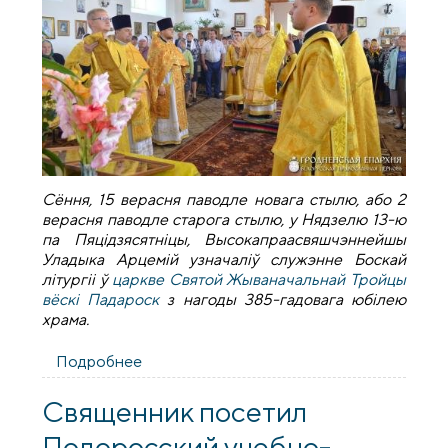
Сёння, 15 верасня паводле новага стылю, або 2
верасня паводле старога стылю, у Нядзелю 13-ю
па Пяцідзясятніцы, Высокапраасвяшчэннейшы
Уладыка Арцемій узначаліў служэнне Боскай
літургіі ў
царкве Святой Жываначальнай Тройцы
вёск
i Падароск
з нагоды 385-гадовага юбілею
храма.
Подробнее
о Літургія ў царкве Святой
Жываначальнай Тройцы вёскi Падароск
Священник посетил
Подоросский учебно-