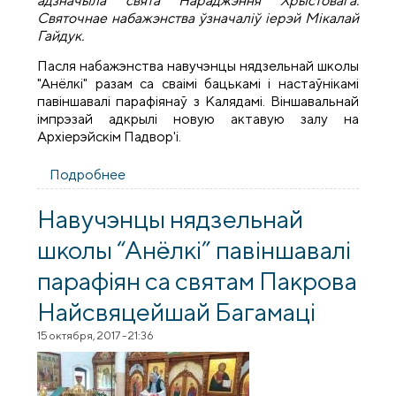
адзначыла свята Нараджэння Хрыстовага.
Святочнае набажэнства ўзначаліў іерэй Мікалай
Гайдук.
Пасля набажэнства навучэнцы нядзельнай школы
"Анёлкі" разам са сваімі бацькамі і настаўнікамі
павіншавалі парафіянаў з Калядамі. Віншавальнай
імпрэзай адкрылі новую актавую залу на
Архіерэйскім Падвор'і.
Подробнее
о Свята Нараджэння Хрыстовага ў
дамавой царкве Архіерэйскага Падвор'я
Навучэнцы нядзельнай
школы “Анёлкі” павіншавалі
парафіян са святам Пакрова
Найсвяцейшай Багамаці
15 октября, 2017 - 21:36