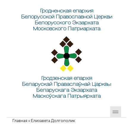
Перейти к основному содержанию
Skip to search
Гродненская епархия
Белорусской Православной Церкви
Белорусского Экзархата
Московского Патриархата
Гродзенская епархія
Беларускай Праваслаўнай Царквы
Беларускага Экзархата
Маскоўскага Патрыярхата
Главная
»
Елизавета Долгополик
Вы здесь