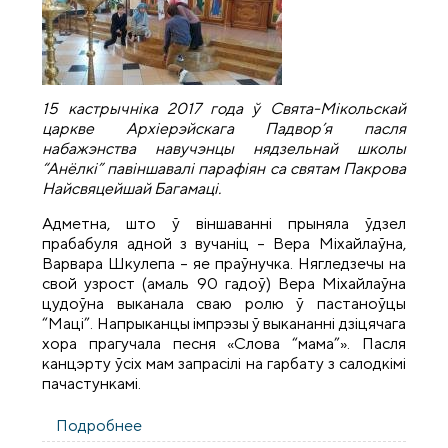
15 кастрычніка 2017 года ў Свята-Мікольскай
царкве Архіерэйскага Падвор’я пасля
набажэнства навучэнцы нядзельнай школы
“Анёлкі” павіншавалі парафіян са святам Пакрова
Найсвяцейшай Багамаці.
Адметна, што ў віншаванні прыняла ўдзел
прабабуля адной з вучаніц – Вера Міхайлаўна,
Варвара Шкулепа – яе праўнучка. Нягледзечы на
свой узрост (амаль 90 гадоў) Вера Міхайлаўна
цудоўна выканала сваю ролю ў пастаноўцы
“Маці”. Напрыканцы імпрэзы ў выкананні дзіцячага
хора прагучала песня «Слова “мама”». Пасля
канцэрту ўсіх мам запрасілі на гарбату з салодкімі
пачастункамі.
Подробнее
о Навучэнцы нядзельнай школы “Анёлкі”
павіншавалі парафіян са святам Пакрова