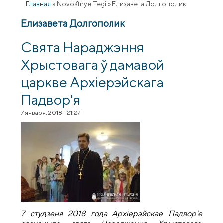
Главная
»
Novostnye Tegi
»
Елизавета Долгополик
Елизавета Долгополик
Свята Нараджэння
Хрыстовага ў дамавой
царкве Архіерэйскага
Падвор'я
7 января, 2018 - 21:27
7 студзеня 2018 года Архіерэйскае Падвор'е