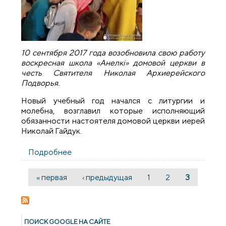
10 сентября 2017 года возобновила свою работу
воскресная школа «Анелкi» домовой церкви в
честь Святителя Николая Архиерейского
Подворья.
Новый учебный год начался с литургии и
молебна, возглавил которые исполняющий
обязанности настоятеля домовой церкви иерей
Николай Гайдук.
Подробнее
о Начался новый учебный год в
воскресной школе храма Архиерейского
Подворья
« первая
‹ предыдущая
1
2
3
Страницы
ПОИСК GOОGLE НА САЙТЕ