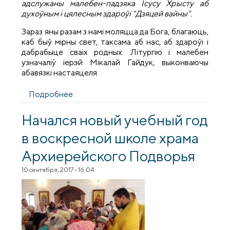
адслужаны малебен-падзяка Ісусу Хрысту аб
духоўным і цялесным здароўі "Дзяцей вайны".
Зараз яны разам з намі моляцца да Бога, благаюць,
каб быў мірны свет, таксама аб нас, аб здароўі і
дабрабыце сваіх родных. Літургію і малебен
узначаліў іерэй Мікалай Гайдук, выконваючы
абавязкі настаяцеля.
Подробнее
о У царкве Архіерэйскага Падвор’я быў
адслужаны малебен-падзяка аб духоўным
і цялесным здароўі "Дзяцей вайны"
Начался новый учебный год
в воскресной школе храма
Архиерейского Подворья
10 сентября, 2017 - 16:04