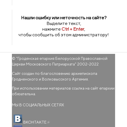
Нашли ошибку или неточность на сайте?
Выделите текст,
нажмите
Ctrl + Enter
,
чтобы сообщить об этом администратору!
© "
Гроденская епархия Белорусской Православной
Церкви Московского Патриархата
" 2002-2022
Сайт создан по благословению архиепископа
Гродненского и Волковысского Артемия.
При использовании материалов ссылка на сайт епархии
обязательна.
МЫ В СОЦИАЛЬНЫХ СЕТЯХ
(внешняя ссылка)
ВКОНТАКТЕ