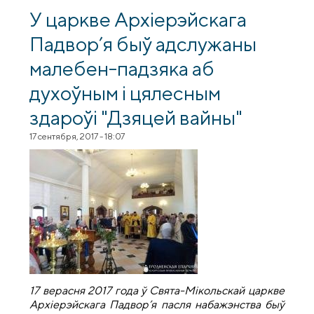
Найсвяцейшай Багамаці
У царкве Архіерэйскага
Падвор’я быў адслужаны
малебен-падзяка аб
духоўным і цялесным
здароўі "Дзяцей вайны"
17 сентября, 2017 - 18:07
17 верасня 2017 года ў Свята-Мікольскай царкве
Архіерэйскага Падвор’я пасля набажэнства быў