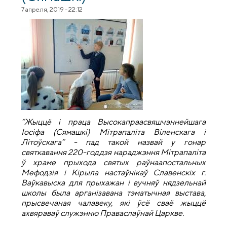
7 апреля, 2019 - 22:12
“Жыццё і праца Высокапраасвяшчэннейшага
Іосіфа (Сямашкі) Мітрапаліта Віленскага і
Літоўскага” - пад такой назвай у гонар
святкавання 220-годдзя нараджэння Мітрапаліта
ў храме прыхода святых раўнаапостальных
Мефодзія і Кірыла настаўнікаў Славенскіх г.
Ваўкавыска для прыхажан і вучняў нядзельнай
школы была арганізавана тэматычная выстава,
прысвечаная чалавеку, які ўсё сваё жыццё
ахвяраваў служэнню
Праваслаўнай Царкве.