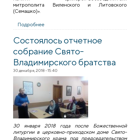
митрополита Виленского и Литовского
(Семашко)».
Подробнее
о Итоги Года памяти архиерея-
воссоединителя митрополита
Виленского и Литовского Иосифа
Состоялось отчетное
(Семашко) в Гродненской епархии
собрание Свято-
Владимирского братства
30 декабря, 2018 - 15:40
30 января 2018 года после Божественной
литургии в церковно-приходском доме Свято-
Владимирского храма под председательством