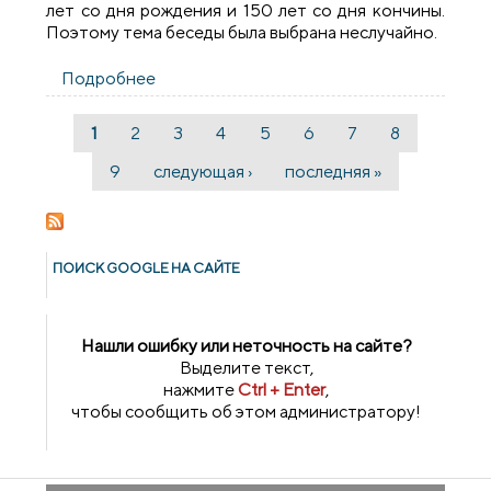
лет со дня рождения и 150 лет со дня кончины.
Поэтому тема беседы была выбрана неслучайно.
Подробнее
о Классный час в СШ № 2 поселка Россь
посвятили деятельности Митрополита
Иосифа (Семашко)
1
2
3
4
5
6
7
8
Страницы
9
следующая ›
последняя »
ПОИСК GOОGLE НА САЙТЕ
Нашли ошибку или неточность на сайте?
Выделите текст,
нажмите
Ctrl + Enter
,
чтобы сообщить об этом администратору!