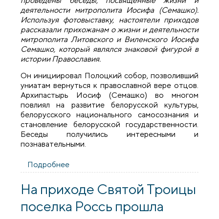
проведены беседы, посвященные жизни и
деятельности митрополита Иосифа (Семашко).
Используя фотовыставку, настоятели приходов
рассказали прихожанам о жизни и деятельности
митрополита Литовского и Виленского Иосифа
Семашко, который являлся знаковой фигурой в
истории Православия.
Он инициировал Полоцкий собор, позволивший
униатам вернуться к православной вере отцов.
Архипастырь Иосиф (Семашко) во многом
повлиял на развитие белорусской культуры,
белорусского национального самосознания и
становление белорусской государственности.
Беседы получились интересными и
познавательными.
Подробнее
о В храмах Берестовицкого благочиния
прошли беседы, посвященные жизни и
деятельности митрополита Иосифа
На приходе Святой Троицы
(Семашко)
поселка Россь прошла