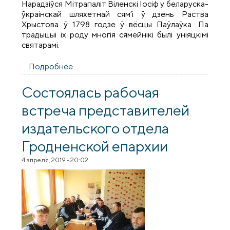
Нарадзіўся Мітрапаліт Віленскі Іосіф у беларуска-
ўкраінскай шляхетнай сям’і ў дзень Раства
Хрыстова ў 1798 годзе ў вёсцы Паўлаўка. Па
традыцыі іх роду многія сямейнікі былі уніяцкімі
святарамі.
Подробнее
о Тэматычная выстава, прысвечаная
жыццю і працы Мітрапаліта Іосіфа
(Сямашкі)
Состоялась рабочая
встреча представителей
издательского отдела
Гродненской епархии
4 апреля, 2019 - 20:02