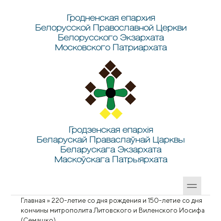
Перейти к основному содержанию
Skip to search
Гродненская епархия
Белорусской Православной Церкви
Белорусского Экзархата
Московского Патриархата
Гродзенская епархія
Беларускай Праваслаўнай Царквы
Беларускага Экзархата
Маскоўскага Патрыярхата
Главная
»
220-летие со дня рождения и 150-летие со дня
Вы здесь
кончины митрополита Литовского и Виленского Иосифа
(Семашко)