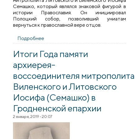
митрополита Литовского и Виленского Иосифа
Семашко, который являлся знаковой фигурой в
истории Православия. Он инициировал
Полоцкий собор, позволивший униатам
вернуться к православной вере отцов.
Подробнее
о В храме агрогородка Массоляны
прошла беседа, посвященная жизни и
деятельности митрополита Иосифа
Итоги Года памяти
(Семашко)
архиерея-
воссоединителя митрополита
Виленского и Литовского
Иосифа (Семашко) в
Гродненской епархии
2 января, 2019 - 20:07