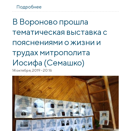
Подробнее
о В Радуни прошла тематическая
выставка, посвященная митрополиту
Иосифу (Семашко)
В Вороново прошла
тематическая выставка с
пояснениями о жизни и
трудах митрополита
Иосифа (Семашко)
14 октября, 2019 - 20:16