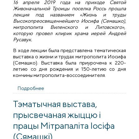
16 апреля 2019 года на приходе Святой
Живоначальной Троицы поселка Россь прошла
лекция под названием «Жизнь и труды
Высокопреосвященнейшего Иосифа (Семашко),
митрополита Виленского и Литовского»,
которую провел клирик храма иерей Андрей
Русавук.
В ходе лекции была представлена тематическая
выставка о жизни и трудах митрополита Иосифа
(Семашко). Выставка была приурочена к 220-
летию со дня рождения и 150-летию со дня
кончины митрополита-воссоединителя.
Подробнее
о На приходе Святой Троицы поселка
Россь прошла лекция, посвященная
жизни и деятельности митрополита
Тэматычная выстава,
Виленского Иосифа (Семашко)
прысвечаная жыццю і
працы Мітрапаліта Іосіфа
(Сямашкі)