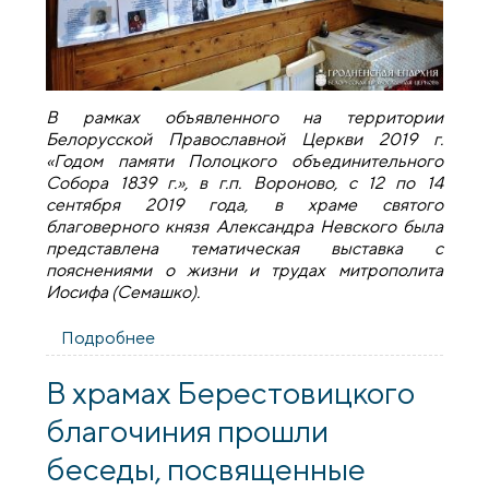
В рамках объявленного на территории
Белорусской Православной Церкви 2019 г.
«Годом памяти Полоцкого объединительного
Собора 1839 г.», в г.п. Вороново, с 12 по 14
сентября 2019 года, в храме святого
благоверного князя Александра Невского была
представлена тематическая выставка с
пояснениями о жизни и трудах митрополита
Иосифа (Семашко).
Подробнее
о В Вороново прошла тематическая
выставка с пояснениями о жизни и
трудах митрополита Иосифа (Семашко)
В храмах Берестовицкого
благочиния прошли
беседы, посвященные