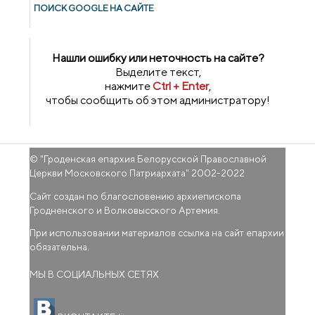
ПОИСК GOОGLE НА САЙТЕ
Нашли ошибку или неточность на сайте?
Выделите текст,
нажмите
Ctrl + Enter
,
чтобы сообщить об этом администратору!
© "
Гроденская епархия Белорусской Православной
Церкви Московского Патриархата
" 2002-2022
Сайт создан по благословению архиепископа
Гродненского и Волковысского Артемия.
При использовании материалов ссылка на сайт епархии
обязательна.
МЫ В СОЦИАЛЬНЫХ СЕТЯХ
(внешняя ссылка)