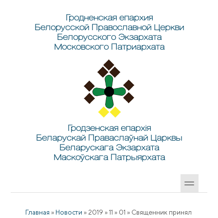
Перейти к основному содержанию
Skip to search
Гродненская епархия
Белорусской Православной Церкви
Белорусского Экзархата
Московского Патриархата
Гродзенская епархія
Беларускай Праваслаўнай Царквы
Беларускага Экзархата
Маскоўскага Патрыярхата
Главная
»
Новости
»
2019
»
11
»
01
»
Священник принял