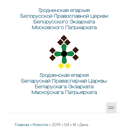
Перейти к основному содержанию
Skip to search
Гродненская епархия
Белорусской Православной Церкви
Белорусского Экзархата
Московского Патриархата
Гродзенская епархія
Беларускай Праваслаўнай Царквы
Беларускага Экзархата
Маскоўскага Патрыярхата
Главная
»
Новости
»
2019
»
04
»
14
»
День