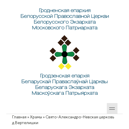
Перейти к основному содержанию
Skip to search
Гродненская епархия
Белорусской Православной Церкви
Белорусского Экзархата
Московского Патриархата
Гродзенская епархія
Беларускай Праваслаўнай Царквы
Беларускага Экзархата
Маскоўскага Патрыярхата
Главная
»
Храмы
»
Свято-Александро-Невская церковь
Вы здесь
д.Вертелишки