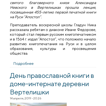
святого благоверного князя Александра
Невского в Вертелишках прошла лекция,
посвященная 455-летию первой печатной книги
на Руси “Апостол”.
Преподаватель воскресной школы Гладун Ника
рассказала ребятам о диаконе Иване Федорове,
который стал первым русским книгопечатником
и в 1564 г. издал “Апостол”, что положило начало
развитию книгопечатания на Руси и в целом
образования, культуры и просвещения
общества.
Подробнее
о В храме агрогородка Вертелишки
прошла лекция, посвященная изданию
первой печатной книги «Апостол»
День православной книги в
доме-интернате деревни
Вертелишки
14 апреля, 2019 - 20:26