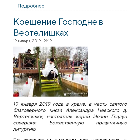
Подробнее
о День православной книги в доме-
интернате деревни Вертелишки
Крещение Господне в
Вертелишках
19 января, 2019 - 21:19
19 января 2019 года в храме, в честь святого
благоверного князя Александра Невского д.
Вертелишки, настоятель иерей Иоанн Гладун
совершил Божественную праздничную
литургию.
По завершении литургии все направились к