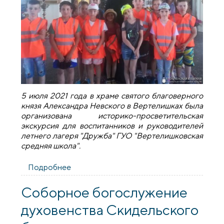
5 июля 2021 года в храме святого благоверного
князя Александра Невского в Вертелишках была
организована историко-просветительская
экскурсия для воспитанников и руководителей
летнего лагеря "Дружба" ГУО "Вертелишковская
средняя школа".
Подробнее
о Экскурсия для воспитанников и
руководителей летнего лагеря "Дружба"
в храме деревни Вертелишки
Соборное богослужение
духовенства Скидельского