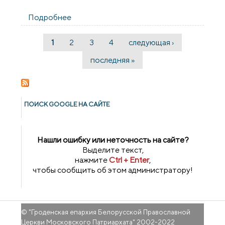
Подробнее
о Прихожане Скидельского благочиния
совершили паломничество в Дивеевский
монастырь
1
2
3
4
следующая ›
Страницы
последняя »
ПОИСК GOОGLE НА САЙТЕ
Нашли ошибку или неточность на сайте?
Выделите текст,
нажмите
Ctrl + Enter
,
чтобы сообщить об этом администратору!
© "
Гроденская епархия Белорусской Православной
Церкви Московского Патриархата
" 2002-2022