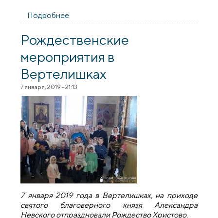
Подробнее
о В Вертелишках состоялся
рождественский концерт в доме-
интернате для людей с психическими
Рождественские
особенностями
мероприятия в
Вертелишках
7 января, 2019 - 21:13
7 января 2019 года в Вертелишках, на приходе
святого благоверного князя Александра
Невского отпраздновали Рождество Христово.