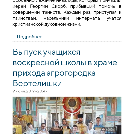
особенно лежачие инвалиды, которых причащал
иерей Георгий Скорб, прибывший помочь в
совершении таинств. Каждый раз, приступая к
таинствам, насельники интерната учатся
христианской духовной жизни.
Подробнее
о Представители духовенства
Скидельского благочиния посетили дом-
интернат агрогородка Вертелишки
Выпуск учащихся
воскресной школы в храме
прихода агрогородка
Вертелишки
9 июня, 2019 - 20:47