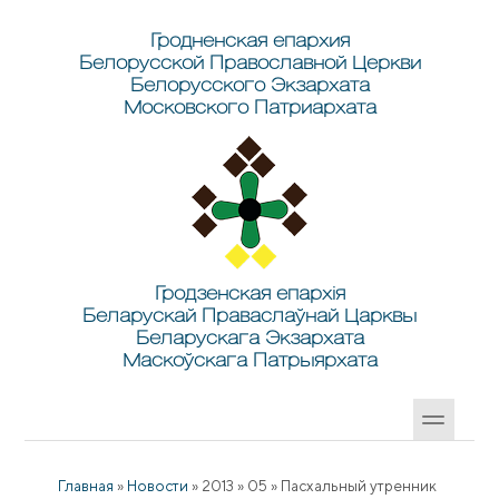
Перейти к основному содержанию
Skip to search
Гродненская епархия
Белорусской Православной Церкви
Белорусского Экзархата
Московского Патриархата
Гродзенская епархія
Беларускай Праваслаўнай Царквы
Беларускага Экзархата
Маскоўскага Патрыярхата
Главная
»
Новости
»
2013
»
05
»
Пасхальный утренник