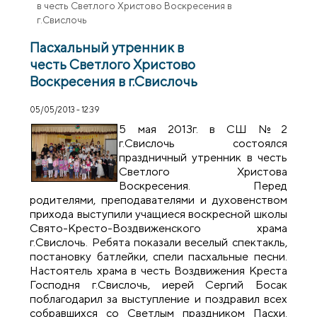
в честь Светлого Христово Воскресения в
г.Свислочь
Пасхальный утренник в
честь Светлого Христово
Воскресения в г.Свислочь
05/05/2013 - 12:39
5 мая 2013г. в СШ №2
г.Свислочь состоялся
праздничный утренник в честь
Светлого Христова
Воскресения. Перед
родителями, преподавателями и духовенством
прихода выступили учащиеся воскресной школы
Свято-Кресто-Воздвиженского храма
г.Свислочь. Ребята показали веселый спектакль,
постановку батлейки, спели пасхальные песни.
Настоятель храма в честь Воздвижения Креста
Господня г.Свислочь, иерей Сергий Босак
поблагодарил за выступление и поздравил всех
собравшихся со Светлым праздником Пасхи.