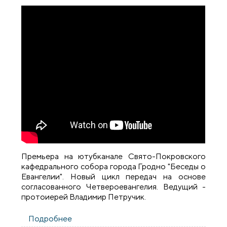
Премьера на ютубканале Свято-Покровского
кафедрального собора города Гродно "Беседы о
Евангелии". Новый цикл передач на основе
согласованного Четвероевангелия. Ведущий -
протоиерей Владимир Петручик.
Подробнее
о Премьера. "Беседы о Евангелии" -