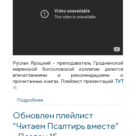
Руслан Яроцкий - преподаватель Гродненской
мирянской богословской коллегии делится
впечатлениями и рекомендациями о
прочитанных книгах. Плейлист презентаций
ТУТ
(внешняя ссылка)
.
Подробнее
о А вы читали? "Иоанн Крестьянкин,
Исаак Сирин"
Обновлен плейлист
"Читаем Псалтирь вместе"