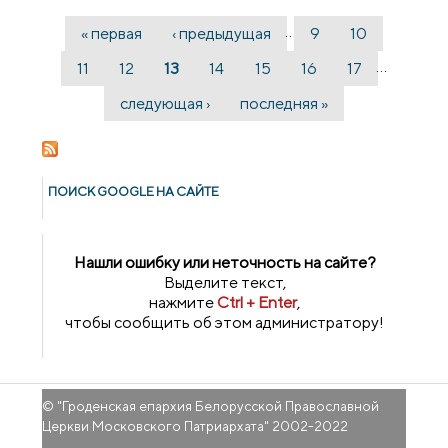
Рождество Пресвятой Богородицы
…
« первая
‹ предыдущая
9
10
Страницы
…
11
12
13
14
15
16
17
следующая ›
последняя »
ПОИСК GOОGLE НА САЙТЕ
Нашли ошибку или неточность на сайте?
Выделите текст,
нажмите
Ctrl + Enter
,
чтобы сообщить об этом администратору!
© "
Гроденская епархия Белорусской Православной
Церкви Московского Патриархата
" 2002-2022