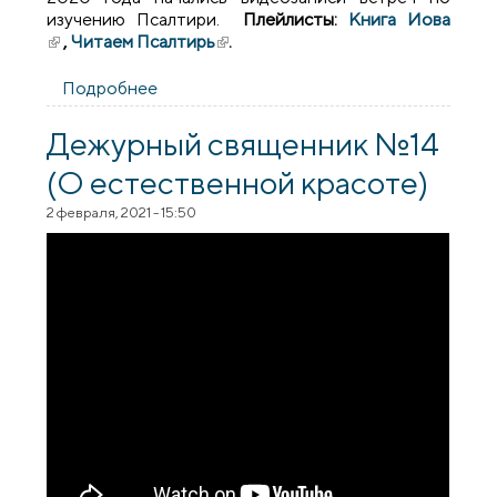
изучению Псалтири.
Плейлисты:
Книга Иова
(внешняя ссылка)
,
Читаем Псалтирь
(внешняя ссылка)
.
Подробнее
о Обновлен плейлист "Читаем Псалтирь
вместе" - Псалом 15
Дежурный священник №14
(О естественной красоте)
2 февраля, 2021 - 15:50