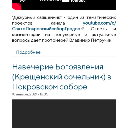
"Дежурный священник" - один из тематических
проектов канала
youtube.com/c/
СвятоПокровскийсоборГродно
(внешняя ссылка)
. Ответы и
комментарии на популярные и актуальные
вопросы дает протоиерей Владимир Петручик.
Подробнее
о Дежурный священник №14 (О
естественной красоте)
Навечерие Богоявления
(Крещенский сочельник) в
Покровском соборе
18 января, 2021 - 16:35