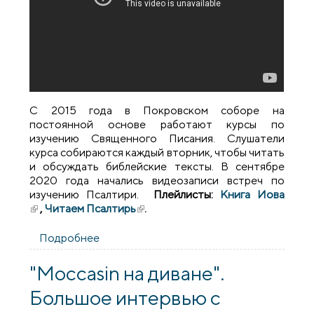
С 2015 года в Покровском соборе на
постоянной основе работают курсы по
изучению Священного Писания. Слушатели
курса собираются каждый вторник, чтобы читать
и обсуждать библейские тексты. В сентябре
2020 года начались видеозаписи встреч по
изучению Псалтири.
Плейлисты:
Книга Иова
(внешняя ссылка)
,
Читаем Псалтирь
(внешняя ссылка)
.
Подробнее
о Обновлен плейлист "Читаем Псалтирь
вместе" - Псалом 17 (1 часть)
"Moccasin на диване".
Большое интервью с