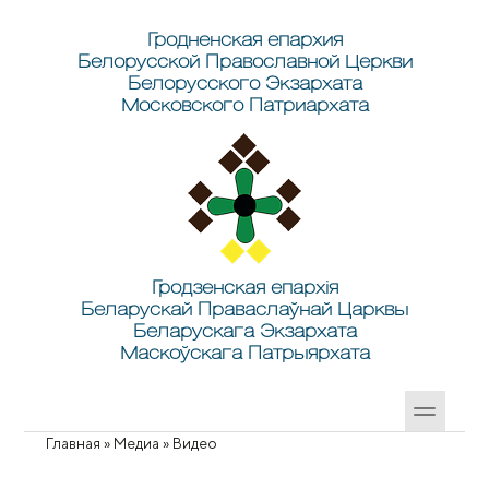
Перейти к основному содержанию
Skip to search
Гродненская епархия
Белорусской Православной Церкви
Белорусского Экзархата
Московского Патриархата
Гродзенская епархія
Беларускай Праваслаўнай Царквы
Беларускага Экзархата
Маскоўскага Патрыярхата
Главная
»
Медиа
»
Видео
Вы здесь