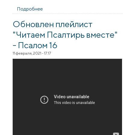
Подробнее
о "Moccasin на диване". Большое
интервью с Аленой Бабич
Обновлен плейлист
"Читаем Псалтирь вместе"
- Псалом 16
11 февраля, 2021 - 17:17