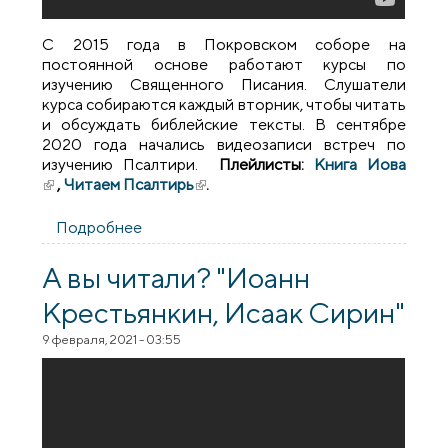
С 2015 года в Покровском соборе на
постоянной основе работают курсы по
изучению Священного Писания. Слушатели
курса собираются каждый вторник, чтобы читать
и обсуждать библейские тексты. В сентябре
2020 года начались видеозаписи встреч по
изучению Псалтири.
Плейлисты:
Книга Иова
(внешняя ссылка)
,
Читаем Псалтирь
(внешняя ссылка)
.
Подробнее
о Обновлен плейлист "Читаем Псалтирь
вместе" - Псалом 16
А вы читали? "Иоанн
Крестьянкин, Исаак Сирин"
9 февраля, 2021 - 03:55