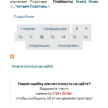
изучению Псалтири.
Плейлисты:
Книга Иова
(внешняя ссылка)
,
Читаем Псалтирь
(внешняя ссылка)
.
Подробнее
о Обновлен плейлист "Читаем Псалтирь
вместе" - Псалом 17 (2 часть)
…
« первая
‹ предыдущая
8
9
Страницы
…
10
11
12
13
14
15
16
следующая ›
последняя »
ПОИСК GOОGLE НА САЙТЕ
Нашли ошибку или неточность на сайте?
Выделите текст,
нажмите
Ctrl + Enter
,
чтобы сообщить об этом администратору!