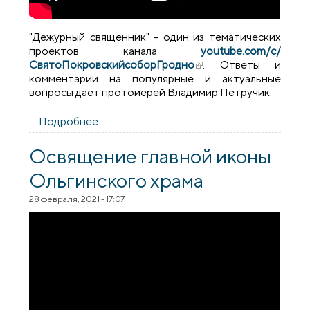
"Дежурный священник" - один из тематических
проектов канала
youtube.com/c/
СвятоПокровскийсоборГродно
(внешняя ссылка)
. Ответы и
комментарии на популярные и актуальные
вопросы дает протоиерей Владимир Петручик.
Подробнее
о Дежурный священник №14 (Великий
Пост. История и цели воздержания)
Освящение главной иконы
Ольгинского храма
28 февраля, 2021 - 17:07