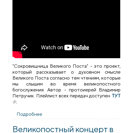
"Сокровищница Великого Поста" - это проект,
который рассказывает о духовном смысле
Великого Поста согласно тем чтениям, которые
мы слышим во время великопостного
богослужения. Автор - протоиерей Владимир
Петручик. Плейлист всех передач доступен
ТУТ
(внешняя ссылка)
.
Подробнее
о Сокровищница Великого Поста.
Выпуск 4
Великопостный концерт в