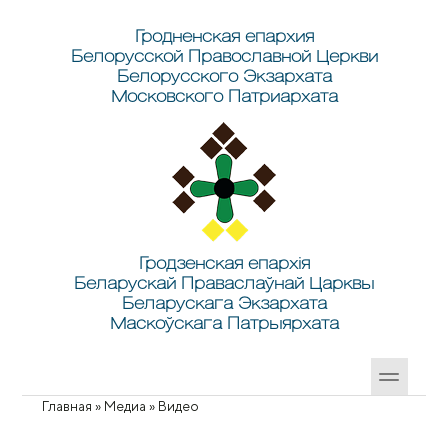
Перейти к основному содержанию
Skip to search
Гродненская епархия
Белорусской Православной Церкви
Белорусского Экзархата
Московского Патриархата
Гродзенская епархія
Беларускай Праваслаўнай Царквы
Беларускага Экзархата
Маскоўскага Патрыярхата
Главная
»
Медиа
»
Видео
Вы здесь