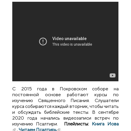
С 2015 года в Покровском соборе на
постоянной основе работают курсы по
изучению Священного Писания. Слушатели
курса собираются каждый вторник, чтобы читать
и обсуждать библейские тексты. В сентябре
2020 года начались видеозаписи встреч по
изучению Псалтири.
Плейлисты:
Книга Иова
(внешняя ссылка)
,
Читаем Псалтирь
(внешняя ссылка)
.