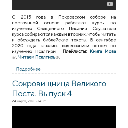
С 2015 года в Покровском соборе на
постоянной основе работают курсы по
изучению Священного Писания. Слушатели
курса собираются каждый вторник, чтобы читать
и обсуждать библейские тексты. В сентябре
2020 года начались видеозаписи встреч по
изучению Псалтири.
Плейлисты:
Книга Иова
(внешняя ссылка)
,
Читаем Псалтирь
(внешняя ссылка)
.
Подробнее
о Обновлен плейлист "Читаем Псалтирь
вместе" - Псалом 20
Сокровищница Великого
Поста. Выпуск 4
24 марта, 2021 - 14:35