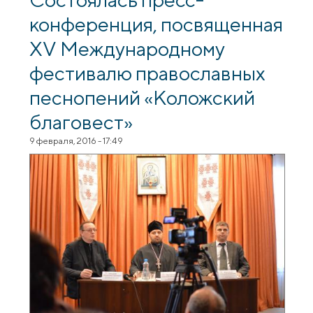
Благовест» стал хор «Алетея» из
конференция, посвященная
Румынии
XV Международному
фестивалю православных
песнопений «Коложский
благовест»
9 февраля, 2016 - 17:49