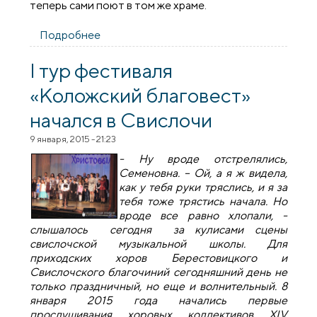
теперь сами поют в том же храме.
Подробнее
о Конкурсные прослушивания XIV
фестиваля «Коложский благовест»
прошли в Росси и Мостах
I тур фестиваля
«Коложский благовест»
начался в Свислочи
9 января, 2015 - 21:23
- Ну вроде отстрелялись,
Семеновна. – Ой, а я ж видела,
как у тебя руки тряслись, и я за
тебя тоже трястись начала. Но
вроде все равно хлопали, -
слышалось сегодня за кулисами сцены
свислочской музыкальной школы. Для
приходских хоров Берестовицкого и
Свислочского благочиний сегодняшний день не
только праздничный, но еще и волнительный. 8
января 2015 года начались первые
прослушивания хоровых коллективов
XIV