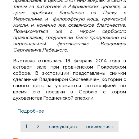
православия в целом. Этот мир вбирает в себя и
танцы за литургией в Африканских церквях, и
гром арабских барабанов на Пасху в
Иерусалиме, и философскую мощь греческой
мысли, и, конечно же, славянское благочестие.
Познакомиться же с миром сербского
православия, гродненцам было предложено на
персональной фотовыставке Владимира
Сергеевича Лебецкого.
Выставка открылась 18 февраля 2014 года в
актовом зале при гродненском Покровском
соборе. В экспозиции представлены снимки
сделанные Владимиром Сергеевичем, который с
самого детства увлекается фотографией, во
время его поездки в Сербию с хором
духовенства Гродненской епархии.
Подробнее
о Хроника фестиваля «Коложский
благовест». Фотовыставка Владимира
Сергеевича Лебецкого
1
2
следующая ›
последняя »
Страницы