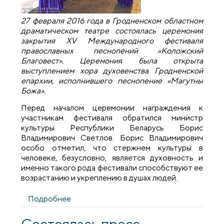
27 февраля 2016 года в Гродненском областном
драматическом театре состоялась церемония
закрытия XV Международного фестиваля
православных песнопений «Коложский
Благовест». Церемония была открыта
выступлением хора духовенства Гродненской
епархии, исполнившего песнопение «Магутны
Божа».
Перед началом церемонии награждения к
участникам фестиваля обратился министр
культуры Республики Беларусь Борис
Владимирович Светлов. Борис Владимирович
особо отметил, что стержнем культуры в
человеке, безусловно, является духовность и
именно такого рода фестивали способствуют ее
возрастанию и укреплению в душах людей.
Подробнее
о Обладателем Гран-при XV
Международного фестиваля
православных песнопений «Коложский
Состоялась пресс-