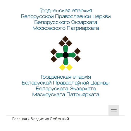
Перейти к основному содержанию
Skip to search
Гродненская епархия
Белорусской Православной Церкви
Белорусского Экзархата
Московского Патриархата
Гродзенская епархія
Беларускай Праваслаўнай Царквы
Беларускага Экзархата
Маскоўскага Патрыярхата
Главная
»
Владимир Лебецкий
Вы здесь