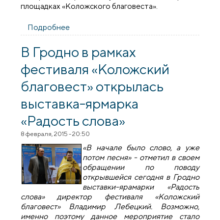
площадках «Коложского благовеста».
Подробнее
о В рамках фестиваля «Коложский
благовест» состоялось открытие
выставки народного фотоклуба
В Гродно в рамках
«Гродно»
фестиваля «Коложский
благовест» открылась
выставка-ярмарка
«Радость слова»
8 февраля, 2015 - 20:50
«В начале было слово, а уже
потом песня» - отметил в своем
обращении по поводу
открывшейся сегодня в Гродно
выставки-ярамарки «Радость
слова» директор фестиваля «Коложский
благовест» Владимир Лебецкий. Возможно,
именно поэтому данное мероприятие стало