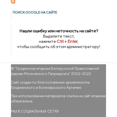
ПОИСК GOОGLE НА САЙТЕ
Нашли ошибку или неточность на сайте?
Выделите текст,
нажмите
Ctrl + Enter
,
чтобы сообщить об этом администратору!
© "
Гроденская епархия Белорусской Православной
Церкви Московского Патриархата
" 2002-2022
Сайт создан по благословению архиепископа
Гродненского и Волковысского Артемия.
При использовании материалов ссылка на сайт епархии
обязательна.
МЫ В СОЦИАЛЬНЫХ СЕТЯХ