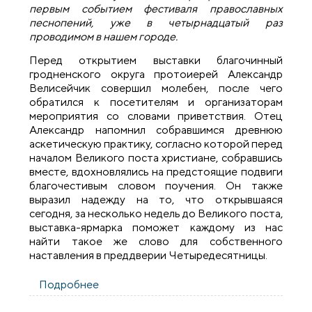
первым событием фестиваля православных
песнопений, уже в четырнадцатый раз
проводимом в нашем городе.
Перед открытием выставки благочинный
гродненского округа протоиерей Александр
Велисейчик совершил молебен, после чего
обратился к посетителям и организаторам
мероприятия со словами приветствия. Отец
Александр напомнил собравшимся древнюю
аскетическую практику, согласно которой перед
началом Великого поста христиане, собравшись
вместе, вдохновлялись на предстоящие подвиги
благочестивым словом поучения. Он также
выразил надежду на то, что открывшаяся
сегодня, за несколько недель до Великого поста,
выставка-ярмарка поможет каждому из нас
найти такое же слово для собственного
наставления в преддверии Четыредесятницы.
Подробнее
о В Гродно в рамках фестиваля
«Коложский благовест» открылась