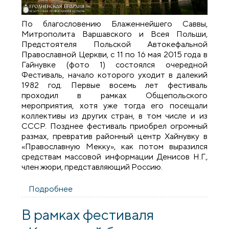
По благословению Блаженнейшего Саввы,
Митрополита Варшавского и Всея Польши,
Предстоятеля Польской Автокефальной
Православной Церкви, с 11 по 16 мая 2015 года в
Гайнувке (фото 1) состоялся очередной
Фестиваль, начало которого уходит в далекий
1982 год. Первые восемь лет фестиваль
проходил в рамках Общепольского
мероприятия, хотя уже тогда его посещали
коллективы из других стран, в том числе и из
СССР. Позднее фестиваль приобрел огромный
размах, превратив районный центр Хайнувку в
«Православную Мекку», как потом выразился
средствам массовой информации Денисов Н.Г.,
член жюри, представляющий Россию.
Подробнее
о XXXIV МЕЖДУНАРОДНЫЙ
ФЕСТИВАЛЬ «Хайнувские дни
церковной музыки»-2015
В рамках фестиваля