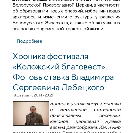
Белорусской Православной Церкви, в частности
об образовании новых епархий, избрании новых
архиереев и изменении структуры управления
Белорусского Экзархата, а также об актуальных
вопросах современной церковной жизни.
Подробнее
о Состоялось общее собрание
духовенства Гродненской епархии
Хроника фестиваля
«Коложский благовест».
Фотовыставка Владимира
Сергеевича Лебецкого
18 февраля, 2014 - 23:21
Вопреки устоявшемуся мнению
о мертвенной статичности
православных песенных
канонов, церковная музыка
весьма разнообразна. Как и мир