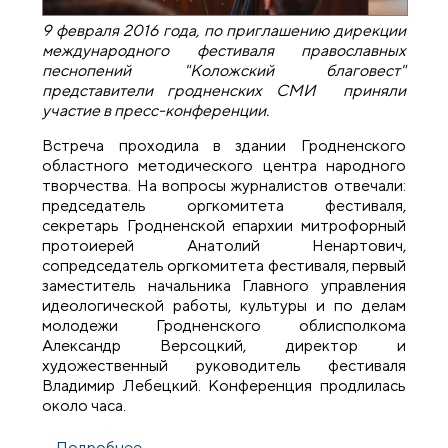
9 февраля 2016 года, по приглашению дирекции
международного фестиваля православных
песнопений "Коложский благовест"
представители гродненских СМИ приняли
участие в пресс-конференции.
Встреча проходила в здании Гродненского
областного методического центра народного
творчества. На вопросы журналистов отвечали:
председатель оргкомитета фестиваля,
секретарь Гродненской епархии митрофорный
протоиерей Анатолий Ненартович,
сопредседатель оргкомитета фестиваля, первый
заместитель начальника Главного управления
идеологической работы, культуры и по делам
молодежи Гродненского облисполкома
Александр Версоцкий, директор и
художественный руководитель фестиваля
Владимир Лебецкий. Конференция продлилась
около часа.
Подробнее
о Состоялась пресс-конференция,