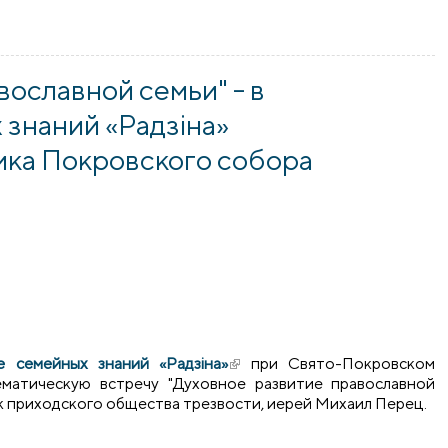
тренинг для родителей провела в университете семьи "Радз
вославной семьи" - в
знаний «Радзіна»
ика Покровского собора
е семейных знаний «Радзіна»
(внешняя ссылка)
при Свято-Покровском
матическую встречу "Духовное развитие православной
к приходского общества трезвости, иерей Михаил Перец.
лавной семьи" - в Университете семейных знаний «Радзіна» 