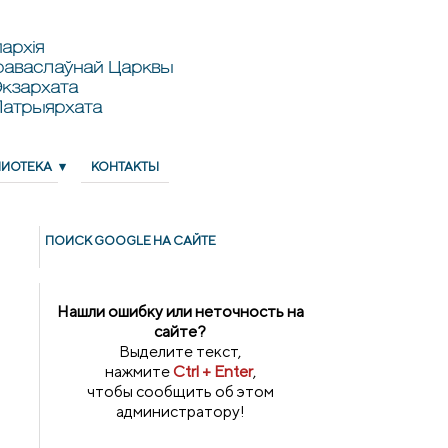
архія
раваслаўнай Царквы
кзархата
Патрыярхата
ЛИОТЕКА
КОНТАКТЫ
ПОИСК GOОGLE НА САЙТЕ
Нашли ошибку или неточность на
сайте?
Выделите текст,
нажмите
Ctrl + Enter
,
чтобы сообщить об этом
администратору!