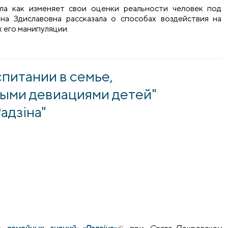
ла как изменяет свои оценки реальности человек под
на Здиславовна рассказала о способах воздействия на
 его манипуляции.
твенным сознанием: формы и технологии" в Университете с
питании в семье,
ыми девиациями детей"
адзіна"