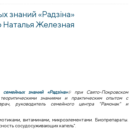
х знаний «Радзіна»
р Наталья Железная
е семейных знаний «Радзіна»
(внешняя ссылка)
при Свято-Покровском
теоритическими знаниями и практическим опытом с
врач, руководитель семейного центра "Рамонак" и
иотиками, витаминами, микроэлементами. Биопрепараты.
асность сосудосуживающих капель".