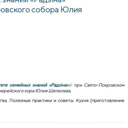
ровского собора Юлия
ете семейных знаний «Радзіна»
(внешняя ссылка)
при Свято-Покровском
иерейского хора Юлия Шепелева.
тва. Полезные практики и советы. Кухня (приготовление
йства в Университете семейных знаний «Радзіна» поделила