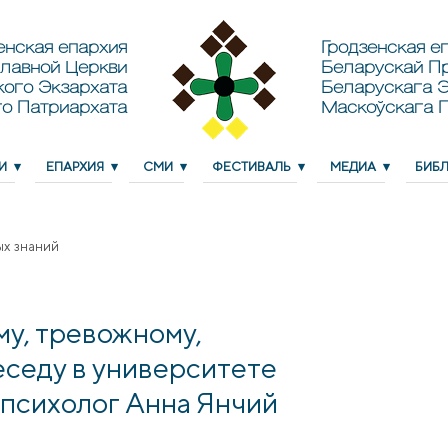
енская епархия
Гродзенская еп
лавной Церкви
Беларускай П
кого Экзархата
Беларускага Э
о Патриархата
Маскоўскага 
И
ЕПАРХИЯ
СМИ
ФЕСТИВАЛЬ
МЕДИА
БИБ
ых знаний
му, тревожному,
еседу в университете
а психолог Анна Янчий