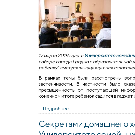
17 марта 2019 года в
Университете семейных
соборе города Гродно c образовательной 
ребенку" выступила кандидат психологичес
В рамках темы были рассмотрены вопр
застенчивости. В частности было ска
пресыщенность от поступающей информ
конечном итоге ребенок садится в гаджет 
Подробнее
о "Как помочь застенчивому, 
Секретами домашнего х
Университете семейных 