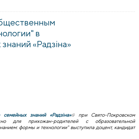
наний «Радзіна» выступила врач-педиатр Наталья Железная
общественным
нологии" в
знаний «Радзіна»
е семейных знаний «Радзіна»
(внешняя ссылка)
при Свято-Покровском
но для прихожан-родителей с образовательной
анием: формы и технологии" выступила доцент, кандидат