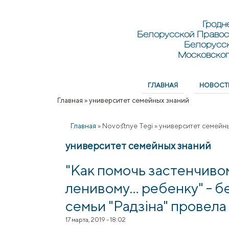
Перейти к основному содержанию
Skip to search
Гродн
Белорусской Правос
Белорусс
Московског
ГЛАВНАЯ
НОВОСТ
Главное меню
Главная
»
университет семейных знаний
Вы здесь
Главная
»
Novostnye Tegi
»
университет семейн
университет семейных знаний
"Как помочь застенчиво
ленивому… ребенку" - б
семьи "Радзіна" провел
17 марта, 2019 - 18:02