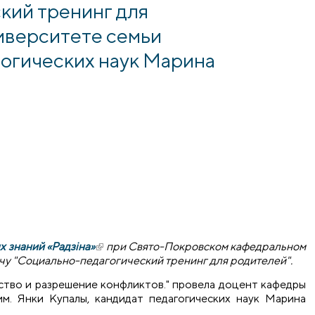
кий тренинг для
иверситете семьи
агогических наук Марина
 знаний «Радзіна»
(внешняя ссылка)
при Свято-Покровском кафедральном
чу "Социально-педагогический тренинг для родителей".
ство и разрешение конфликтов." провела доцент кафедры
им. Янки Купалы, кандидат педагогических наук Марина