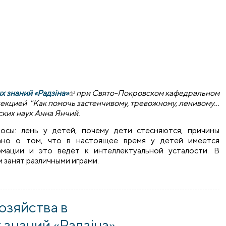
 знаний «Радзіна»
(внешняя ссылка)
при Свято-Покровском кафедральном
лекцией "Как помочь застенчивому, тревожному, ленивому…
ких наук Анна Янчий.
осы: лень у детей, почему дети стесняются, причины
зано о том, что в настоящее время у детей имеется
ации и это ведёт к интеллектуальной усталости. В
и занят различными играми.
тревожному, ленивому… ребенку" - беседу в университете се
озяйства в
знаний «Радзіна»