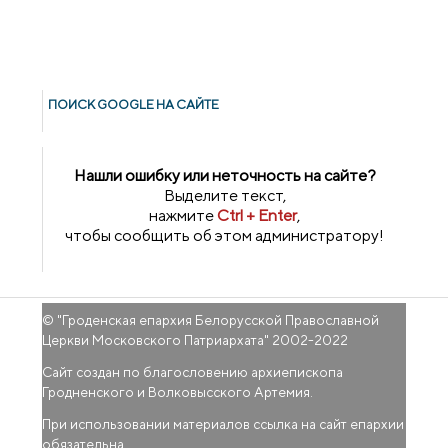
ПОИСК GOОGLE НА САЙТЕ
Нашли ошибку или неточность на сайте?
Выделите текст,
нажмите
Ctrl + Enter
,
чтобы сообщить об этом администратору!
© "
Гроденская епархия Белорусской Православной
Церкви Московского Патриархата
" 2002-2022
Сайт создан по благословению архиепископа
Гродненского и Волковысского Артемия.
При использовании материалов ссылка на сайт епархии
обязательна.