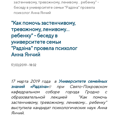
застенчивому, тревожному, ленивому… ребенку" -
беседу в университете семьи "Радзіна" провела
психолог Анна Янчий
"Как помочь застенчивому,
тревожному, ленивому…
ребенку" - беседу в
университете семьи
"Радзіна" провела психолог
Анна Янчий
17/03/2019 - 18:02
17 марта 2019 года в
Университете семейных
знаний «Радзіна»
(внешняя ссылка)
при Свято-Покровском
кафедральном соборе города Гродно c
образовательной лекцией "Как помочь
застенчивому, тревожному, ленивому… ребенку"
выступила кандидат психологических наук Анна
Янчий.