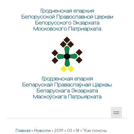
Перейти к основному содержанию
Skip to search
Гродненская епархия
Белорусской Православной Церкви
Белорусского Экзархата
Московского Патриархата
Гродзенская епархія
Беларускай Праваслаўнай Царквы
Беларускага Экзархата
Маскоўскага Патрыярхата
Главная
»
Новости
»
2019
»
03
»
18
»
"Как помочь