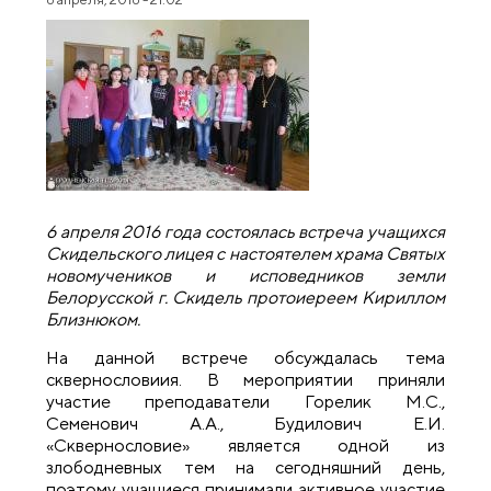
6 апреля 2016 года состоялась встреча учащихся
Скидельского лицея с настоятелем храма Святых
новомучеников и исповедников земли
Белорусской г. Скидель протоиереем Кириллом
Близнюком.
На данной встрече обсуждалась тема
сквернословиия. В мероприятии приняли
участие преподаватели Горелик М.С.,
Семенович А.А., Будилович Е.И.
«Сквернословие» является одной из
злободневных тем на сегодняшний день,
поэтому учащиеся принимали активное участие