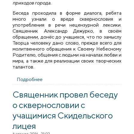
приходов города.
Беседа проходила в форме диалога, ребята
много узнали о вреде сквернословия и
употребления в речи нецензурной лексики.
Священник Александр Дежурко, в своём
обращении, донёс до учащихся, что по замыслу
Творца человеку дано слово, прежде всего для
молитвенного обращения к Своему Небесному
Родителю, общения с людьми на началах любви и
мира, а также для реализации своих творческих
талантов.
Подробнее
о В Скидельской средней школе №1
состоялась беседа о сквернословии
Священник провел беседу
о сквернословии с
учащимися Скидельского
лицея
6 апреля, 2016 - 21:02