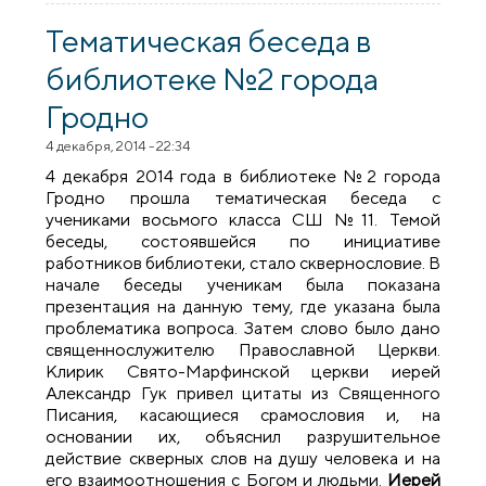
состоялась встреча школьников со
священником
Тематическая беседа в
библиотеке №2 города
Гродно
4 декабря, 2014 - 22:34
4 декабря 2014 года в библиотеке №2 города
Гродно прошла тематическая беседа с
учениками восьмого класса СШ №11. Темой
беседы, состоявшейся по инициативе
работников библиотеки, стало сквернословие. В
начале беседы ученикам была показана
презентация на данную тему, где указана была
проблематика вопроса. Затем слово было дано
священнослужителю Православной Церкви.
Клирик Свято-Марфинской церкви иерей
Александр Гук привел цитаты из Священного
Писания, касающиеся срамословия и, на
основании их, объяснил разрушительное
действие скверных слов на душу человека и на
его взаимоотношения с Богом и людьми.
Иерей