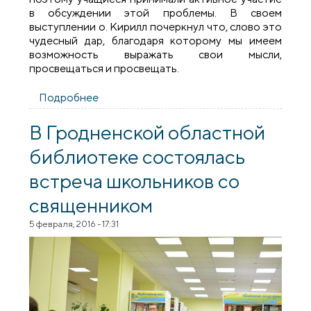
в обсуждении этой проблемы. В своем
выступлении о. Кирилл почеркнул что, слово это
чудесный дар, благодаря которому мы имеем
возможность выражать свои мысли,
просвещаться и просвещать.
Подробнее
о Священник провел беседу о
сквернословии с учащимися
Скидельского лицея
В Гродненской областной
библиотеке состоялась
встреча школьников со
священником
5 февраля, 2016 - 17:31