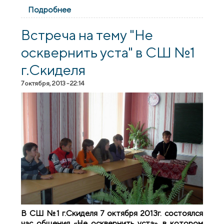
Подробнее
о Встреча с учениками в Красносельской
средней школе
Встреча на тему "Не
осквернить уста" в СШ №1
г.Скиделя
7 октября, 2013 - 22:14
В СШ №1 г.Скиделя 7 октября 2013г. состоялся
час общения «Не осквернить уста», в котором