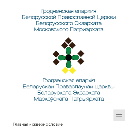
Перейти к основному содержанию
Skip to search
Гродненская епархия
Белорусской Православной Церкви
Белорусского Экзархата
Московского Патриархата
Гродзенская епархія
Беларускай Праваслаўнай Царквы
Беларускага Экзархата
Маскоўскага Патрыярхата
Главная
»
сквернословие
Вы здесь