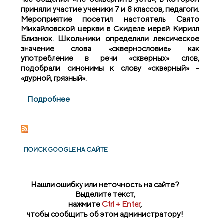
приняли участие ученики 7 и 8 классов, педагоги.
Мероприятие посетил настоятель Свято
Михайловской церкви в Скиделе иерей Кирилл
Близнюк. Школьники определили лексическое
значение слова «сквернословие» как
употребление в речи «скверных» слов,
подобрали синонимы к слову «скверный» -
«дурной, грязный».
Подробнее
о Встреча на тему "Не осквернить уста" в
СШ №1 г.Скиделя
ПОИСК GOОGLE НА САЙТЕ
Нашли ошибку или неточность на сайте?
Выделите текст,
нажмите
Ctrl + Enter
,
чтобы сообщить об этом администратору!