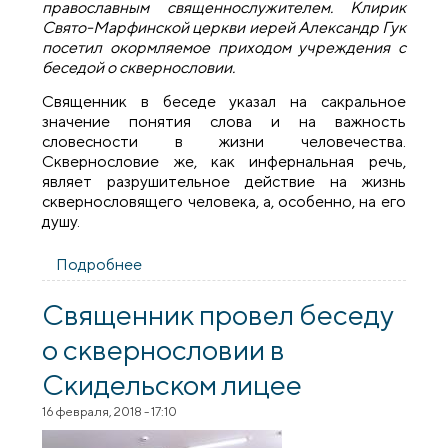
православным священнослужителем. Клирик
Свято-Марфинской церкви иерей Александр Гук
посетил окормляемое приходом учреждения с
беседой о сквернословии.
Священник в беседе указал на сакральное
значение понятия слова и на важность
словесности в жизни человечества.
Сквернословие же, как инфернальная речь,
являет разрушительное действие на жизнь
сквернословящего человека, а, особенно, на его
душу.
Подробнее
о Священник провел беседу о
сквернословии с подопечными ИОУТ
№25
Священник провел беседу
о сквернословии в
Скидельском лицее
16 февраля, 2018 - 17:10