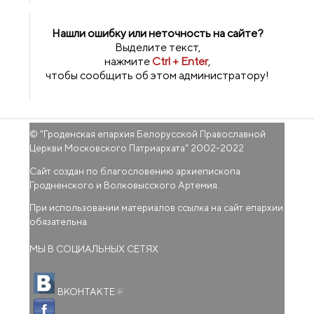
Нашли ошибку или неточность на сайте?
Выделите текст,
нажмите
Ctrl + Enter
,
чтобы сообщить об этом администратору!
© "
Гроденская епархия Белорусской Православной
Церкви Московского Патриархата
" 2002-2022
Сайт создан по благословению архиепископа
Гродненского и Волковысского Артемия.
При использовании материалов ссылка на сайт епархии
обязательна.
МЫ В СОЦИАЛЬНЫХ СЕТЯХ
(внешняя ссылка)
ВКОНТАКТЕ
(внешняя ссылка)