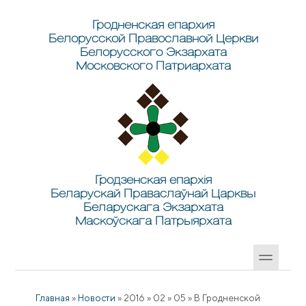
Перейти к основному содержанию
Skip to search
Гродненская епархия
Белорусской Православной Церкви
Белорусского Экзархата
Московского Патриархата
Гродзенская епархія
Беларускай Праваслаўнай Царквы
Беларускага Экзархата
Маскоўскага Патрыярхата
Главная
»
Новости
»
2016
»
02
»
05
»
В Гродненской