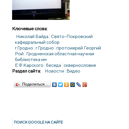
Ключевые слова:
Николай Байда
Свято-Покровский
кафедральный собор
г.Гродно
г.Гродно
протоиерей Георгий
Рой
Гродненская областная научная
библиотека им.
Е.Ф.Карского
беседа
сквернословие
Раздел сайта:
Новости
Видео
Поделиться…
ПОИСК GOОGLE НА САЙТЕ