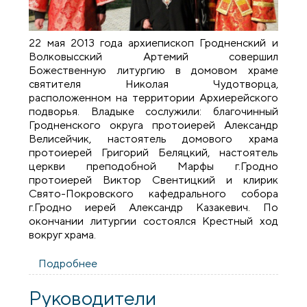
22 мая 2013 года архиепископ Гродненский и
Волковысский Артемий совершил
Божественную литургию в домовом храме
святителя Николая Чудотворца,
расположенном на территории Архиерейского
подворья. Владыке сослужили: благочинный
Гродненского округа протоиерей Александр
Велисейчик, настоятель домового храма
протоиерей Григорий Беляцкий, настоятель
церкви преподобной Марфы г.Гродно
протоиерей Виктор Свентицкий и клирик
Свято-Покровского кафедрального собора
г.Гродно иерей Александр Казакевич. По
окончании литургии состоялся Крестный ход
вокруг храма.
Подробнее
о Престольный праздник в домовом
храме Святителя Николая Чудотворца
Архиерейского подворья
Руководители