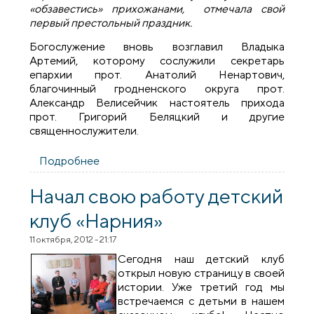
«обзавестись» прихожанами, отмечала свой
первый престольный праздник.
Богослужение вновь возглавил Владыка
Артемий, которому сослужили секретарь
епархии прот. Анатолий Ненартович,
благочинный гродненского округа прот.
Александр Велисейчик настоятель прихода
прот. Григорий Беляцкий и другие
священнослужители.
Подробнее
о Первый престольный праздник в
Никольском храме г.Гродно
Начал свою работу детский
клуб «Нарния»
11 октября, 2012 - 21:17
Сегодня наш детский клуб
открыл новую страницу в своей
истории. Уже третий год мы
встречаемся с детьми в нашем