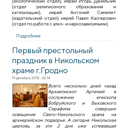
(экологический отдел), иерей Игорь Данильчик
(отдел религиозного образования и
катехизации), иерей Антоний Семилет
(издательский отдел), иерей Павел Касперович
(отдел по работе с алко- и наркозависимыми).
Подробнее
о Руководители епархиальных отделов
обсудили планы по выполнению указаний
Архиерейского Собора 2013 года
Первый престольный
праздник в Никольском
храме г.Гродно
19 декабря, 2012 - 22:14
Всего несколько дней назад
Архиепископ Артемий в
сослужении епископа
Бобруйского и Быховского
Серафима совершил
освящение Свято-Никольского храма на
архиерейском подворье. А сегодня Никольская
церковь, за эти 2 дня уже успевавшая