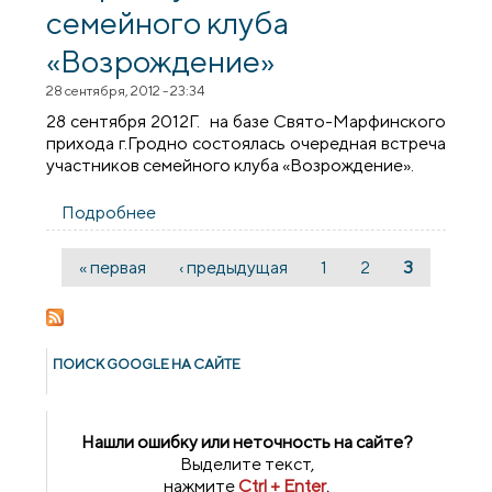
семейного клуба
«Возрождение»
28 сентября, 2012 - 23:34
28 сентября 2012Г. на базе Свято-Марфинского
прихода г.Гродно состоялась очередная встреча
участников семейного клуба «Возрождение».
Подробнее
о Встреча участников семейного клуба
«Возрождение»
« первая
‹ предыдущая
1
2
3
Страницы
ПОИСК GOОGLE НА САЙТЕ
Нашли ошибку или неточность на сайте?
Выделите текст,
нажмите
Ctrl + Enter
,