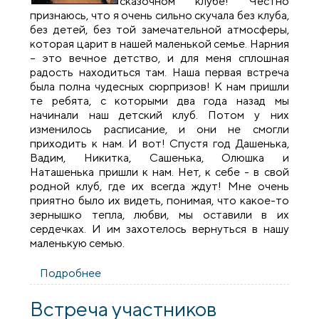
сказочном клубе! Честно
признаюсь, что я очень сильно скучала без клуба,
без детей, без той замечательной атмосферы,
которая царит в нашей маленькой семье. Нарния
– это вечное детство, и для меня сплошная
радость находиться там. Наша первая встреча
была полна чудесных сюрпризов! К нам пришли
те ребята, с которыми два года назад мы
начинали наш детский клуб. Потом у них
изменилось расписание, и они не смогли
приходить к нам. И вот! Спустя год Дашенька,
Вадим, Никитка, Сашенька, Олюшка и
Наташенька пришли к нам. Нет, к себе - в свой
родной клуб, где их всегда ждут! Мне очень
приятно было их видеть, понимая, что какое-то
зернышко тепла, любви, мы оставили в их
сердечках. И им захотелось вернуться в нашу
маленькую семью.
Подробнее
о Начал свою работу детский клуб
«Нарния»
Встреча участников