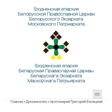
Перейти к основному содержанию
Skip to search
Гродненская епархия
Белорусской Православной Церкви
Белорусского Экзархата
Московского Патриархата
Гродзенская епархія
Беларускай Праваслаўнай Царквы
Беларускага Экзархата
Маскоўскага Патрыярхата
Главная
»
Духовенство
»
протоиерей Григорий Беляцкий
Вы здесь