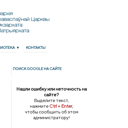
архія
раваслаўнай Царквы
кзархата
Патрыярхата
ЛИОТЕКА
КОНТАКТЫ
ПОИСК GOОGLE НА САЙТЕ
Нашли ошибку или неточность на
сайте?
Выделите текст,
нажмите
Ctrl + Enter
,
чтобы сообщить об этом
администратору!