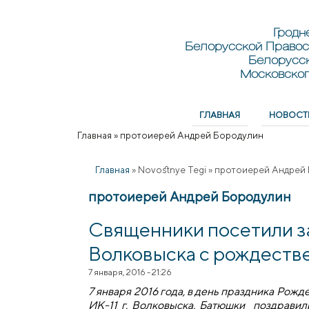
Перейти к основному содержанию
Skip to search
Гродн
Белорусской Правос
Белорусс
Московског
ГЛАВНАЯ
НОВОСТ
Главное меню
Главная
»
протоиерей Андрей Бородулин
Вы здесь
Главная
»
Novostnye Tegi
»
протоиерей Андрей
протоиерей Андрей Бородулин
Священники посетили за
Волковыска с рождеств
7 января, 2016 - 21:26
7 января 2016 года, в день праздника Ро
ИК-11 г. Волковыска. Батюшки поздрави