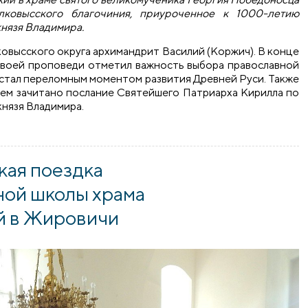
лковысского благочиния, приуроченное к 1000-летию
князя Владимира.
овысского округа архимандрит Василий (Коржич). В конце
своей проповеди отметил важность выбора православной
 стал переломным моментом развития Древней Руси. Также
тем зачитано послание Святейшего Патриарха Кирилла по
князя Владимира.
льский состоялось соборное богослужение Волковысского б
кая поездка
ной школы храма
й в Жировичи