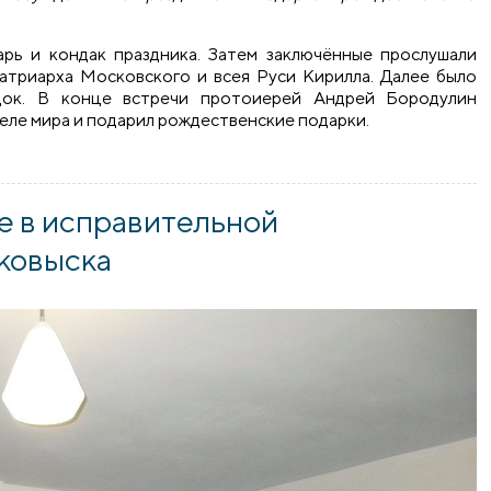
рь и кондак праздника. Затем заключённые прослушали
триарха Московского и всея Руси Кирилла. Далее было
док. В конце встречи протоиерей Андрей Бородулин
еле мира и подарил рождественские подарки.
юченных ИК-11 г. Волковыска с рождественским поздравлен
 в исправительной
лковыска