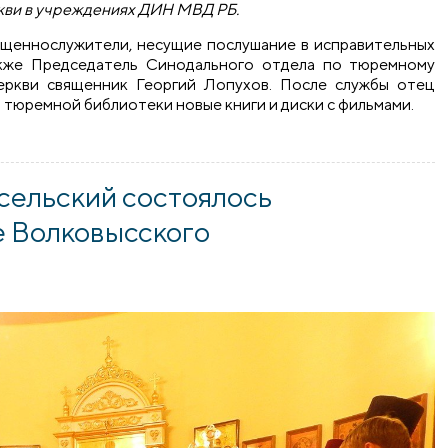
кви в учреждениях ДИН МВД РБ.
ященнослужители, несущие послушание в исправительных
акже Председатель Синодального отдела по тюремному
еркви священник Георгий Лопухов. После службы отец
 тюремной библиотеки новые книги и диски с фильмами.
исправительной колонии №11 города Волковыска
сельский состоялось
 Волковысского