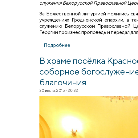
служения Белорусской Православной Цер
За Божественной литургией молились св
учреждениях Гродненской епархии, а т
служению Белорусской Православной Ц
Георгий произнес проповедь и передал для
Подробнее
о Соборное богослужение в 
В храме посёлка Красно
соборное богослужение
благочиния
30 июля, 2015 - 20:32