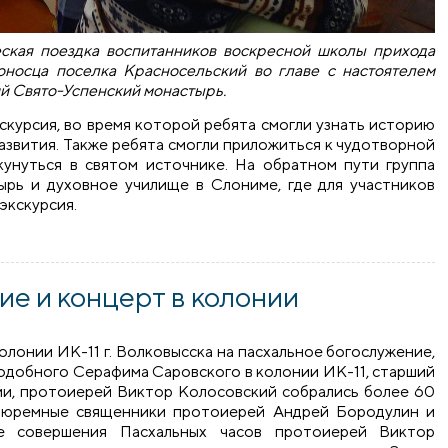
ская поездка воспитанников воскресной школы прихода
оносца поселка Кра
cносельский во главе с настоятелем
 Свято-Успенский монастырь.
скурсия, во время которой ребята смогли узнать историю
азвития. Также ребята смогли приложиться к чудотворной
нуться в святом источнике. На обратном пути группа
рь и духовное училище в Слониме, где для участников
экскурсия.
 поездка воспитанников воскресной школы храма поселка К
е и концерт в колонии
 колонии ИК-11 г. Волковысска на пасхальное богослужение,
подобного Серафима Саровского в колонии ИК-11, старший
и, протоиерей Виктор Колосовский собрались более 60
 тюремные священники протоиерей Андрей Бородулин и
е совершения Пасхальных часов протоиерей Виктор