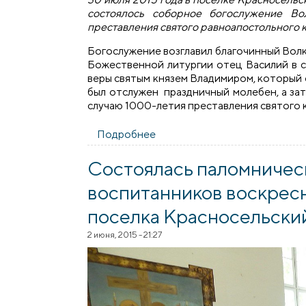
состоялось соборное богослужение Во
преставления святого равноапостольного 
Богослужение возглавил благочинный Волк
Божественной литургии отец Василий в 
веры святым князем Владимиром, который
был отслужен праздничный молебен, а за
случаю 1000-летия преставления святого 
Подробнее
о В храме посёлка Красносе
Состоялась паломничес
воспитанников воскрес
поселка Красносельски
2 июня, 2015 - 21:27