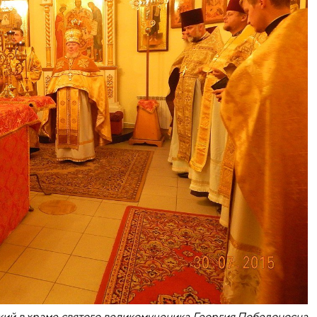
кий в храме святого великомученика Георгия Победоносца