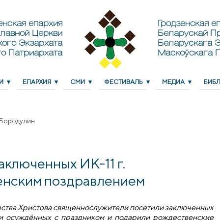
енская епархия
Гродзенская еп
лавной Церкви
Беларускай П
кого Экзархата
Беларускага Э
о Патриархата
Маскоўскага 
И
ЕПАРХИЯ
СМИ
ФЕСТИВАЛЬ
МЕДИА
БИБ
 Бородулин
ключенных ИК-11 г.
енским поздравлением
ждества Христова священнослужители посетили заключенных
ли осуждённых с праздником и подарили рождественские