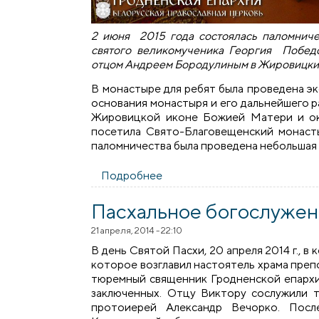
2 июня 2015 года состоялась паломниче
святого великомученика Георгия Побед
отцом Андреем Бородулиным в Жировицкий
В монастыре для ребят была проведена эк
основания монастыря и его дальнейшего р
Жировицкой иконе Божией Матери и оку
посетила Свято-Благовещенский монасты
паломничества была проведена небольшая 
Подробнее
о Состоялась паломническая
Пасхальное богослужени
21 апреля, 2014 - 22:10
В день Святой Пасхи, 20 апреля 2014 г., в
которое возглавил настоятель храма пре
тюремный священник Гродненской епархи
заключенных. Отцу Виктору сослужили
протоиерей Александр Вечорко. Посл