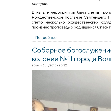
подарки.
В начале мероприятия были спеты тропа
Рождественское послание Святейшего Па
спето несколько рождественских коля
произнес проповедь о родившемся Спасит
Подробнее
о Священники посетили закл
Соборное богослужение
колонии №11 города Во
20 октября, 2015 - 20:32