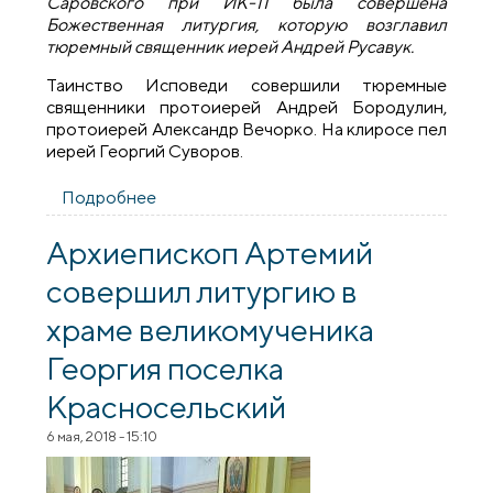
Саровского при ИК-11 была совершена
Божественная литургия, которую возглавил
тюремный священник иерей Андрей Русавук.
Таинство Исповеди совершили тюремные
священники протоиерей Андрей Бородулин,
протоиерей Александр Вечорко. На клиросе пел
иерей Георгий Суворов.
Подробнее
о В храме преподобного Серафима
Саровского при ИК-11 г. Волковыска
была совершена Божественная литургия
Архиепископ Артемий
совершил литургию в
храме великомученика
Георгия поселка
Красносельский
6 мая, 2018 - 15:10