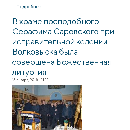
Подробнее
о В храме преподобного Серафима
Саровского при ИК-11 г. Волковыска
совершена Божественная литургия
В храме преподобного
Серафима Саровского при
исправительной колонии
Волковыска была
совершена Божественная
литургия
15 января, 2018 - 21:33