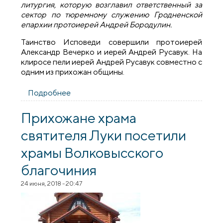
литургия, которую возглавил ответственный за
сектор по тюремному служению Гродненской
епархии протоиерей Андрей Бородулин.
Таинство Исповеди совершили протоиерей
Александр Вечерко и иерей Андрей Русавук. На
клиросе пели иерей Андрей Русавук совместно с
одним из прихожан общины.
Подробнее
о В храме преподобного Серафима
Саровского при исправительной
колонии №11 Волковыска была
Прихожане храма
совершена Божественная литургия
святителя Луки посетили
храмы Волковысского
благочиния
24 июня, 2018 - 20:47