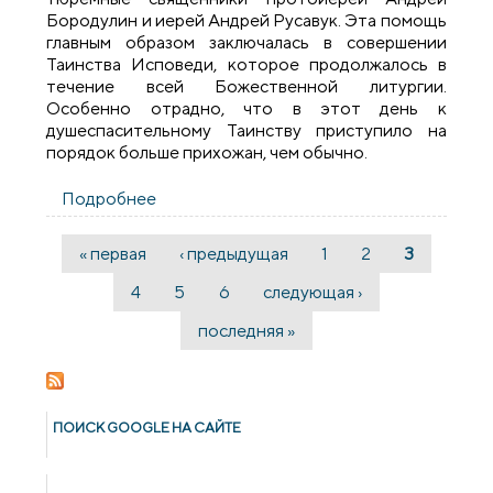
Бородулин и иерей Андрей Русавук. Эта помощь
главным образом заключалась в совершении
Таинства Исповеди, которое продолжалось в
течение всей Божественной литургии.
Особенно отрадно, что в этот день к
душеспасительному Таинству приступило на
порядок больше прихожан, чем обычно.
Подробнее
о В храме преподобного Серафима
Саровского при исправительной
колонии №11 г. Волковыска была
« первая
‹ предыдущая
1
2
3
Страницы
совершена Божественная литургия
4
5
6
следующая ›
последняя »
ПОИСК GOОGLE НА САЙТЕ