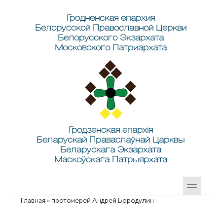
Перейти к основному содержанию
Skip to search
Гродненская епархия
Белорусской Православной Церкви
Белорусского Экзархата
Московского Патриархата
Гродзенская епархія
Беларускай Праваслаўнай Царквы
Беларускага Экзархата
Маскоўскага Патрыярхата
Главная
»
протоиерей Андрей Бородулин
Вы здесь