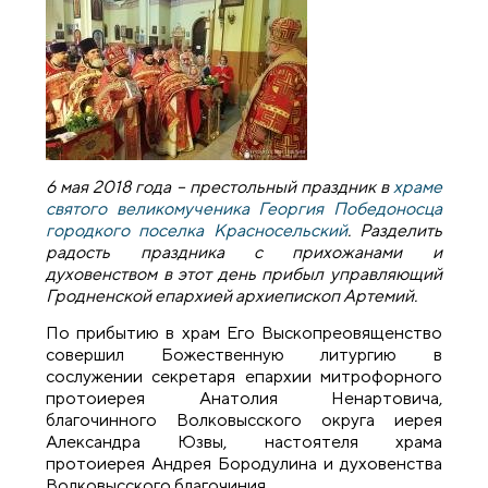
6 мая 2018 года – престольный праздник в
храме
святого великомученика Георгия Победоносца
городкого поселка Красносельский
. Разделить
радость праздника с прихожанами и
духовенством в этот день прибыл управляющий
Гродненской епархией архиепископ Артемий.
По прибытию в храм Его Выскопреовященство
совершил Божественную литургию в
сослужении секретаря епархии митрофорного
протоиерея Анатолия Ненартовича,
благочинного Волковысского округа иерея
Александра Юзвы, настоятеля храма
протоиерея Андрея Бородулина и духовенства
Волковысского благочиния.