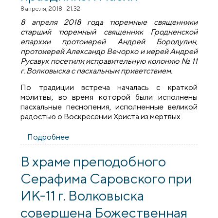
8 апреля, 2018 - 21:32
8 апреля 2018 года тюремные священники
старший тюремный священник Гродненской
епархии протоиерей Андрей Бородулин,
протоиерей Александр Вечорко и иерей Андрей
Русавук посетили исправительную колонию № 11
г. Волковыска с пасхальным приветствием.
По традиции встреча началась с краткой
молитвы, во время которой были исполнены
пасхальные песнопения, исполненные великой
радостью о Воскресении Христа из мертвых.
Подробнее
о Тюремные священнослужители
поздравили осужденных с праздником
Пасхи
В храме преподобного
Серафима Саровского при
ИК-11 г. Волковыска
совершена Божественная