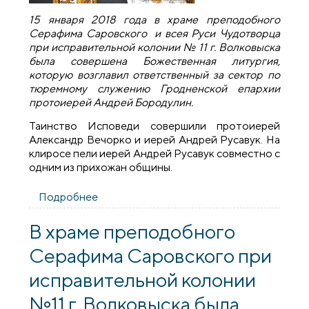
15 января 2018 года в храме преподобного
Серафима Саровского и всея Руси Чудотворца
при исправительной колонии № 11 г. Волковыска
была совершена Божественная литургия,
которую возглавил ответственный за сектор по
тюремному служению Гродненской епархии
протоиерей Андрей Бородулин.
Таинство Исповеди совершили протоиерей
Александр Вечорко и иерей Андрей Русавук. На
клиросе пели иерей Андрей Русавук совместно с
одним из прихожан общины.
Подробнее
о В храме преподобного Серафима
Саровского при исправительной
колонии Волковыска была совершена
В храме преподобного
Божественная литургия
Серафима Саровского при
исправительной колонии
№11 г. Волковыска была