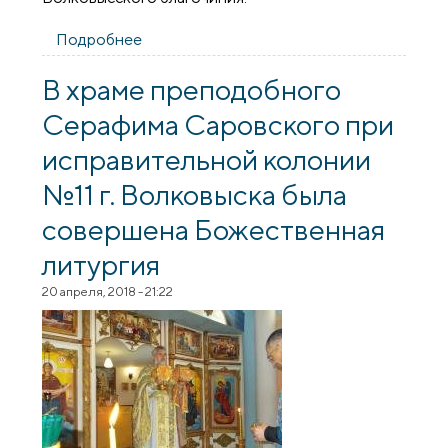
Подробнее
о Архиепископ Артемий совершил
литургию в храме великомученика
Георгия поселка Красносельский
В храме преподобного
Серафима Саровского при
исправительной колонии
№11 г. Волковыска была
совершена Божественная
литургия
20 апреля, 2018 - 21:22