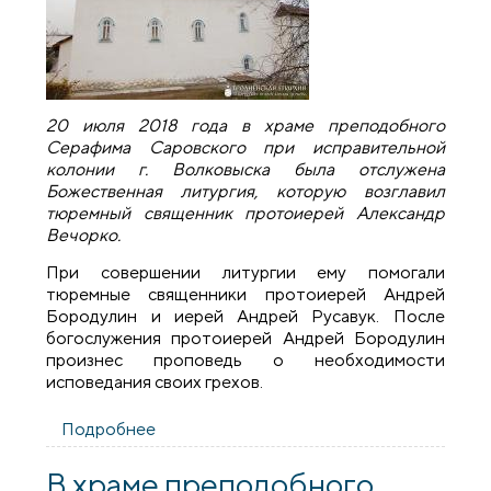
20 июля 2018 года в храме преподобного
Серафима Саровского при исправительной
колонии г. Волковыска была отслужена
Божественная литургия, которую возглавил
тюремный священник протоиерей Александр
Вечорко.
При совершении литургии ему помогали
тюремные священники протоиерей Андрей
Бородулин и иерей Андрей Русавук. После
богослужения протоиерей Андрей Бородулин
произнес проповедь о необходимости
исповедания своих грехов.
Подробнее
о В храме преподобного Серафима
Саровского при исправительной
колонии №11 Волковыска была
В храме преподобного