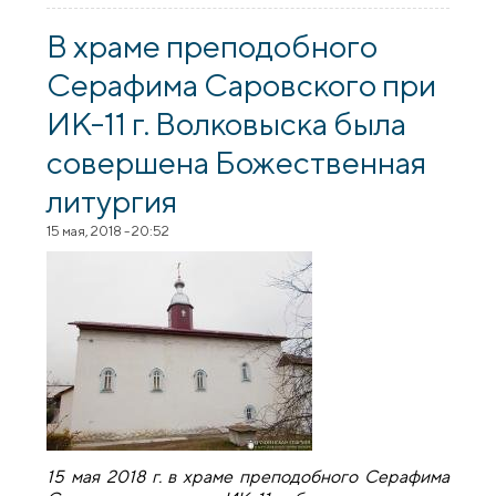
посетили храмы Волковысского
благочиния
В храме преподобного
Серафима Саровского при
ИК-11 г. Волковыска была
совершена Божественная
литургия
15 мая, 2018 - 20:52
15 мая 2018 г. в храме преподобного Серафима