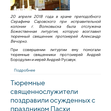
20 апреля 2018 года в храме преподобного
Серафима Саровского при исправительной
колонии г. Волковыска была отслужена
Божественная литургия, которую возглавил
тюремный священник протоиерей Александр
Вечорко.
При совершении литургии ему помогали
тюремные священники протоиерей Андрей
Бородулин и иерей Андрей Русавук.
Подробнее
о В храме преподобного Серафима
Саровского при исправительной
колонии №11 г. Волковыска была
Тюремные
совершена Божественная литургия
священнослужители
поздравили осужденных с
праздником Пасхи