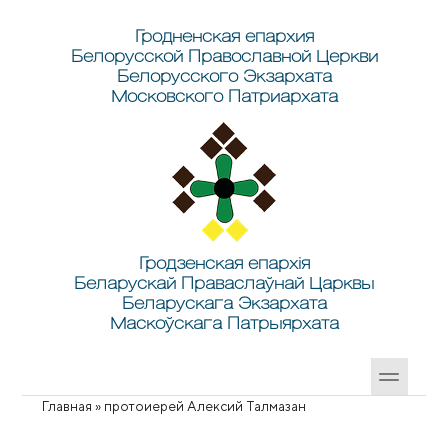
Перейти к основному содержанию
Skip to search
Гродненская епархия
Белорусской Православной Церкви
Белорусского Экзархата
Московского Патриархата
Гродзенская епархія
Беларускай Праваслаўнай Царквы
Беларускага Экзархата
Маскоўскага Патрыярхата
Главная
»
протоиерей Алексий Талмазан
Вы здесь