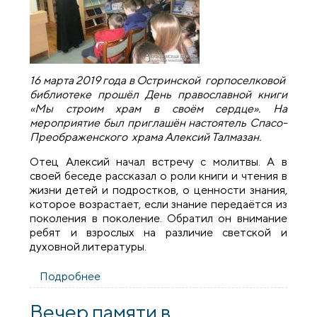
16 марта 2019 года в Остринской горпоселковой
библиотеке прошёл День православной книги
«Мы строим храм в своём сердце». На
мероприятие был приглашён настоятель Спасо-
Преображенского храма Алексий Талмазан.
Отец Алексий начал встречу с молитвы. А в
своей беседе рассказал о роли книги и чтения в
жизни детей и подростков, о ценности знания,
которое возрастает, если знание передаётся из
поколения в поколение. Обратил он внимание
ребят и взрослых на различие светской и
духовной литературы.
Подробнее
о День православной книги в
Остринской горпоселковой
библиотеке
Вечер памяти в