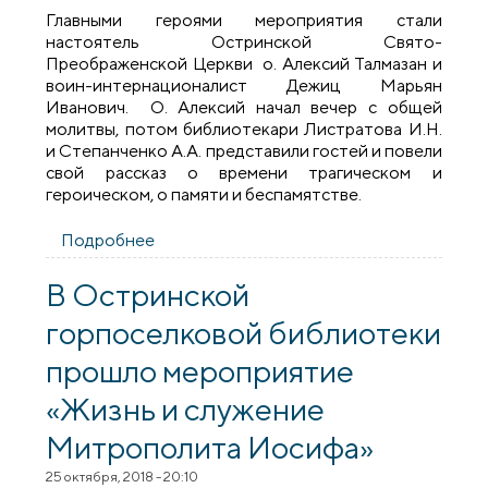
Главными героями мероприятия стали
настоятель Остринской Свято-
Преображенской Церкви о. Алексий Талмазан и
воин-интернационалист Дежиц Марьян
Иванович. О. Алексий начал вечер с общей
молитвы, потом библиотекари Листратова И.Н.
и Степанченко А.А. представили гостей и повели
свой рассказ о времени трагическом и
героическом, о памяти и беспамятстве.
Подробнее
о Вечер памяти в Остринской
горпоселковой библиотеке
В Остринской
горпоселковой библиотеки
прошло мероприятие
«Жизнь и служение
Митрополита Иосифа»
25 октября, 2018 - 20:10