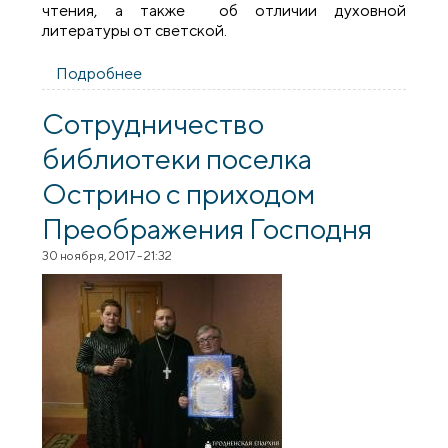
чтения, а также об отличии духовной
литературы от светской.
Подробнее
о В Остринской средней школе прошли
мероприятия, посвященные Дню
православной книги
Сотрудничество
библиотеки поселка
Острино с приходом
Преображения Господня
30 ноября, 2017 - 21:32