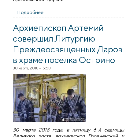
Подробнее
о В Остринской горпоселковой
библиотеки прошло мероприятие
«Жизнь и служение Митрополита
Архиепископ Артемий
Иосифа»
совершил Литургию
Преждеосвященных Даров
в храме поселка Острино
30 марта, 2018 - 15:58
30 марта 2018 года, в пятницу 6-й седмицы
Великого поста, архиепископ Гродненский и