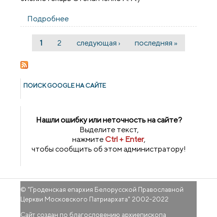
Подробнее
о Сотрудничество библиотеки поселка
Острино с приходом Преображения
Господня
1
2
следующая ›
последняя »
Страницы
ПОИСК GOОGLE НА САЙТЕ
Нашли ошибку или неточность на сайте?
Выделите текст,
нажмите
Ctrl + Enter
,
чтобы сообщить об этом администратору!
© "
Гроденская епархия Белорусской Православной
Церкви Московского Патриархата
" 2002-2022
Сайт создан по благословению архиепископа