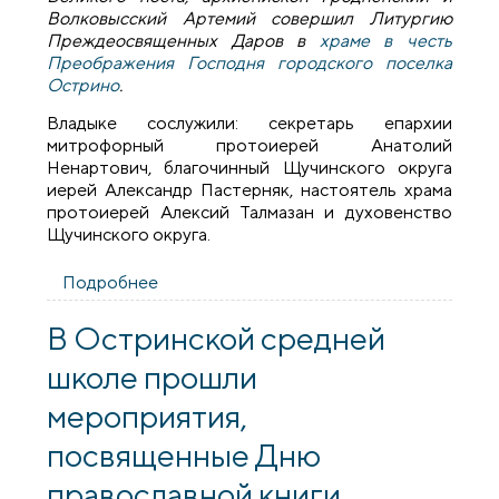
Волковысский Артемий совершил Литургию
Преждеосвященных Даров в
храме в честь
Преображения Господня городского поселка
Острино
.
Владыке сослужили: секретарь епархии
митрофорный протоиерей Анатолий
Ненартович, благочинный Щучинского округа
иерей Александр Пастерняк, настоятель храма
протоиерей Алексий Талмазан и духовенство
Щучинского округа.
Подробнее
о Архиепископ Артемий совершил
Литургию Преждеосвященных Даров в
храме поселка Острино
В Остринской средней
школе прошли
мероприятия,
посвященные Дню
православной книги