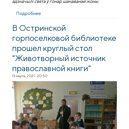
адзначылі свята ў гонар шанаванай іконы.
Подробнее
о Свята ў гонар іконы Прасвятой
Багародзіцы “Хуткапаслушніца” адзначылі
ў Шчучыне
В Остринской
горпоселковой библиотеке
прошел круглый стол
"Животворный источник
православной книги"
13 марта, 2021 - 20:50