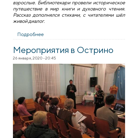
взрослые. Библиотекари провели историческое
путешествие в мир книги и духовного чтения.
Рассказ дополнялся стихами, с читателями шёл
живой диалог.
Подробнее
о Мероприятие, посвящённое Дню
православной книги в Остринской
горпоселковой библиотеке
Мероприятия в Острино
26 января, 2020 - 20:45