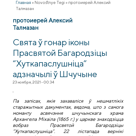
Главная
»
Novostnye Tegi
»
протоиерей Алексий
Талмазан
протоиерей Алексий
Талмазан
Свята ў гонар іконы
Прасвятой Багародзіцы
“Хуткапаслушніца”
адзначылі ў Шчучыне
23 ноября, 2021 - 00:34
Па запісах, якія захаваліся ў нешматлікіх
старажытных дакументах, вядома, што з самога
моманту асвячэння шчучынскага храма
Архангела Міхаіла (1865 г.) у царкве знаходзіцца
вобраз Прасвятой Багародзіцы
“Хуткапаслушніца”. 22 лістапада вернікі