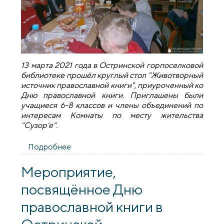
13 марта 2021 года в Остринской горпоселковой
библиотеке прошёл круглый стол "Животворный
источник православной книги", приуроченный ко
Дню православной книги. Приглашены были
учащиеся 6-8 классов и члены объединений по
интересам Комнаты по месту жительства
"Сузор'е".
Подробнее
о В Остринской горпоселковой
библиотеке прошел круглый стол
"Животворный источник православной
Мероприятие,
книги"
посвящённое Дню
православной книги в
Остринской