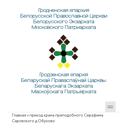
Перейти к основному содержанию
Skip to search
Гродненская епархия
Белорусской Православной Церкви
Белорусского Экзархата
Московского Патриархата
Гродзенская епархія
Беларускай Праваслаўнай Царквы
Беларускага Экзархата
Маскоўскага Патрыярхата
Главная
»
приход храма преподобного Серафима
Вы здесь
Саровского д.Обухово