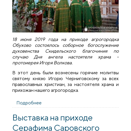
18 июня 2019 года на приходе агрогородка
Обухово состоялось соборное богослужение
духовенства Скидельского благочиния по
случаю Дня ангела настоятеля храма -
протоиерея Игоря Волкова.
В этот день были вознесены горячие молитвы
святому князю Игорю Черниговскому за всех
православных христиан, за настоятеля храма и
прихожан нашего агрогородка.
Подробнее
о На приходе агрогородка Обухово
состоялось соборное богослужение
духовенства Скидельского благочиния
Выставка на приходе
Серафима Саровского