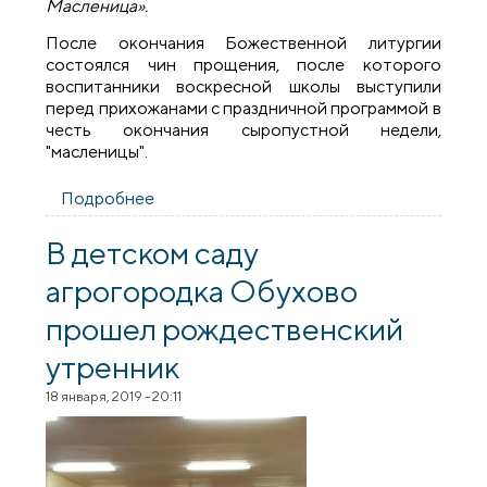
Масленица».
После окончания Божественной литургии
состоялся чин прощения, после которого
воспитанники воскресной школы выступили
перед прихожанами с праздничной программой в
честь окончания сыропустной недели,
"масленицы".
Подробнее
о Мероприятие «Широкая Масленица»
прошло на приходе храма агрогородка
Обухово
В детском саду
агрогородка Обухово
прошел рождественский
утренник
18 января, 2019 - 20:11