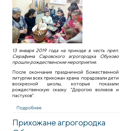
13 января 2019 года на приходе в честь преп.
Серафима Саровского агрогородка Обухово
прошли рождественские мероприятия.
После окончания праздничной Божественной
литургии всех прихожан храма порадовали дети
воскресной школы, которые показали
рождественскую сказку: "Дорогою волхвов и
пастухов".
Подробнее
о Рождественские мероприятия на
приходе преподобного Серафима
Саровского агрогородка Обухово
Прихожане агрогородка