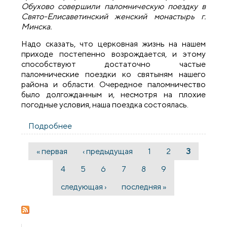
Обухово совершили паломническую поездку в
Свято-Елисаветинский женский монастырь г.
Минска.
Надо сказать, что церковная жизнь на нашем
приходе постепенно возрождается, и этому
способствуют достаточно частые
паломнические поездки ко святыням нашего
района и области. Очередное паломничество
было долгожданным и, несмотря на плохие
погодные условия, наша поездка состоялась.
Подробнее
о Прихожане агрогородка Обухово
совершили паломничество в Свято-
Елисаветинский женский монастырь
« первая
‹ предыдущая
1
2
3
Страницы
4
5
6
7
8
9
следующая ›
последняя »