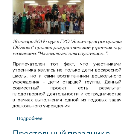
18 января 2019 года в ГУО "Ясли-сад агрогородка
Обухово" прошёл рождественский утренник под
названием: "На землю ангелы спустились...".
Примечателен тот факт, что участниками
утренника явились не только дети воскресной
школы, но и сами воспитанники дошкольного
учреждения - дети старшей группы. Данный
совместный проект есть результат
плодотворной деятельности и сотрудничества
в рамках выполнения одной из годовых задач
дошкольного учреждения.
Подробнее
о В детском саду агрогородка Обухово
прошел рождественский утренник
Престольный праздник в