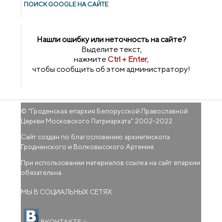
ПОИСК GOОGLE НА САЙТЕ
Нашли ошибку или неточность на сайте?
Выделите текст,
нажмите
Ctrl + Enter
,
чтобы сообщить об этом администратору!
© "
Гроденская епархия Белорусской Православной
Церкви Московского Патриархата
" 2002-2022
Сайт создан по благословению архиепископа
Гродненского и Волковысского Артемия.
При использовании материалов ссылка на сайт епархии
обязательна.
МЫ В СОЦИАЛЬНЫХ СЕТЯХ
(внешняя ссылка)