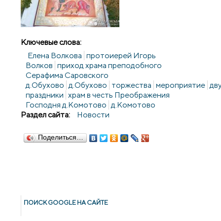
Ключевые слова:
Елена Волкова
протоиерей Игорь
Волков
приход храма преподобного
Серафима Саровского
д.Обухово
д.Обухово
торжества
мероприятие
дв
праздники
храм в честь Преображения
Господня д.Комотово
д.Комотово
Раздел сайта:
Новости
Поделиться…
ПОИСК GOОGLE НА САЙТЕ