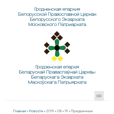
Перейти к основному содержанию
Skip to search
Гродненская епархия
Белорусской Православной Церкви
Белорусского Экзархата
Московского Патриархата
Гродзенская епархія
Беларускай Праваслаўнай Царквы
Беларускага Экзархата
Маскоўскага Патрыярхата
Главная
»
Новости
»
2019
»
08
»
19
»
Праздничные