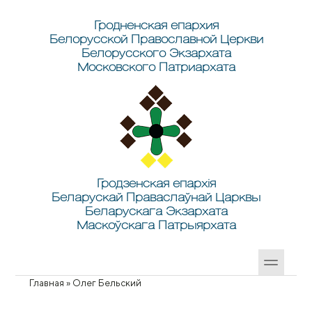
Перейти к основному содержанию
Skip to search
Гродненская епархия
Белорусской Православной Церкви
Белорусского Экзархата
Московского Патриархата
Гродзенская епархія
Беларускай Праваслаўнай Царквы
Беларускага Экзархата
Маскоўскага Патрыярхата
Главная
»
Олег Бельский
Вы здесь