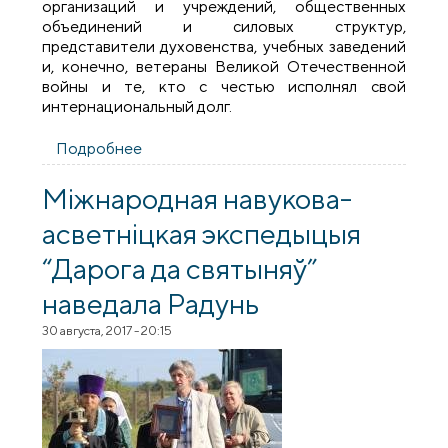
организаций и учреждений, общественных
объединений и силовых структур,
представители духовенства, учебных заведений
и, конечно, ветераны Великой Отечественной
войны и те, кто с честью исполнял свой
интернациональный долг.
Подробнее
о Священник принял участие в открытии
памятного знака воинам-
интернационалистам в г.п. Вороново
Міжнародная навукова-
асветніцкая экспедыцыя
“Дарога да святыняў”
наведала Радунь
30 августа, 2017 - 20:15