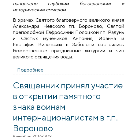
наполнено глубоким богословским и
историческим смыслом.
В храмах Святого благоверного великого князя
Александра Невского г.п. Вороново, Святой
преподобной Евфросинии Полоцкой г.п. Радунь
и Святых мучеников Антония, Иоанна и
Евстафия Виленских в Заболоти состоялись
Божественные праздничные литургии и чин
великого освящения воды.
Подробнее
о Православные христиане
Вороновского района празднуют
Крещение Господне
Священник принял участие
в открытии памятного
знака воинам-
интернационалистам в г.п.
Вороново
8 декабря, 2017 - 19:19