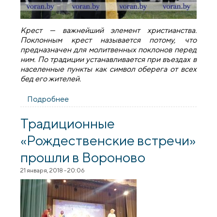
Крест — важнейший элемент христианства.
Поклонным крест называется потому, что
предназначен для молитвенных поклонов перед
ним. По традиции устанавливается при въездах в
населенные пункты как символ оберега от всех
бед его жителей.
Подробнее
о В Вороново в преддверии
Воскресения Христова установили
поклонные кресты
Традиционные
«Рождественские встречи»
прошли в Вороново
21 января, 2018 - 20:06