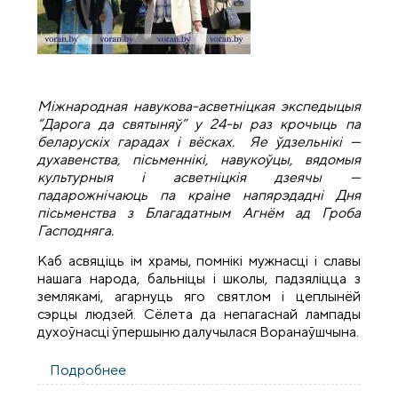
Міжнародная навукова-асветніцкая экспедыцыя
“Дарога да святыняў” у 24-ы раз крочыць па
беларускіх гарадах і вёсках. Яе ўдзельнікі —
духавенства, пісьменнікі, навукоўцы, вядомыя
культурныя і асветніцкія дзеячы —
падарожнічаюць па краіне напярэдадні Дня
пісьменства з Благадатным Агнём ад Гроба
Гасподняга.
Каб асвяціць ім храмы, помнікі мужнасці і славы
нашага народа, бальніцы і школы, падзяліцца з
землякамі, агарнуць яго святлом і цеплынёй
сэрцы людзей. Сёлета да непагаснай лампады
духоўнасці ўпершыню далучылася Воранаўшчына.
Подробнее
о Міжнародная навукова-асветніцкая
экспедыцыя “Дарога да святыняў”