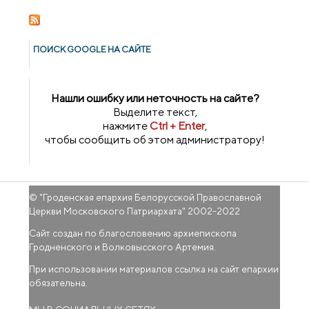
наведала Радунь
ПОИСК GOОGLE НА САЙТЕ
Нашли ошибку или неточность на сайте?
Выделите текст,
нажмите
Ctrl + Enter
,
чтобы сообщить об этом администратору!
© "
Гроденская епархия Белорусской Православной
Церкви Московского Патриархата
" 2002-2022
Сайт создан по благословению архиепископа
Гродненского и Волковысского Артемия.
При использовании материалов ссылка на сайт епархии
обязательна.