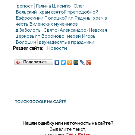
репост
Галина Шлемпо
Олег
Бельский
храм святой преподобной
Евфросинии Полоцкой г.п.Радунь
храм в
честь Виленских мучеников
д.Заболоть
Свято-Александро-Невская
церковь г.п.Вороново
иерей Игорь
Волошин
двунадесятые праздники
Раздел сайта:
Новости
Поделиться…
ПОИСК GOОGLE НА САЙТЕ
Нашли ошибку или неточность на сайте?
Выделите текст,