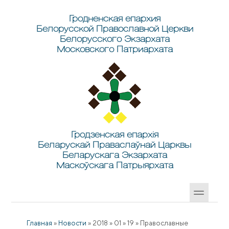
Перейти к основному содержанию
Skip to search
Гродненская епархия
Белорусской Православной Церкви
Белорусского Экзархата
Московского Патриархата
Гродзенская епархія
Беларускай Праваслаўнай Царквы
Беларускага Экзархата
Маскоўскага Патрыярхата
Главная
»
Новости
»
2018
»
01
»
19
»
Православные