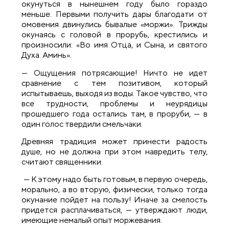
окунуться в нынешнем году было гораздо
меньше. Первыми получить дары благодати от
омовения двинулись бывалые «моржи». Трижды
окунаясь с головой в прорубь, крестились и
произносили: «Во имя Отца, и Сына, и святого
Духа. Аминь».
— Ощущения потрясающие! Ничто не идет
сравнение с тем позитивом, который
испытываешь, выходя из воды. Такое чувство, что
все трудности, проблемы и неурядицы
прошедшего года остались там, в проруби, — в
один голос твердили смельчаки.
Древняя традиция может принести радость
душе, но не должна при этом навредить телу,
считают священники.
— К этому надо быть готовым, в первую очередь,
морально, а во вторую, физически, только тогда
окунание пойдет на пользу! Иначе за смелость
придется расплачиваться, — утверждают люди,
имеющие немалый опыт моржевания.