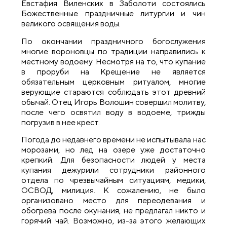
Евстафия Виленских в Заболоти состоялись
Божественные праздничные литургии и чин
великого освящения воды.
По окончании праздничного богослужения
многие вороновцы по традиции направились к
местному водоему. Несмотря на то, что купание
в проруби на Крещение не является
обязательным церковным ритуалом, многие
верующие стараются соблюдать этот древний
обычай. Отец Игорь Волошин совершил молитву,
после чего освятил воду в водоеме, трижды
погрузив в нее крест.
Погода до недавнего времени не испытывала нас
морозами, но лед на озере уже достаточно
крепкий. Для безопасности людей у места
купания дежурили сотрудники районного
отдела по чрезвычайным ситуациям, медики,
ОСВОД, милиция. К сожалению, не было
организовано место для переодевания и
обогрева после окунания, не предлагал никто и
горячий чай. Возможно, из-за этого желающих