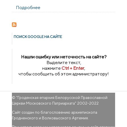
Подробнее
о В рамках фестиваля «Коложский
Благовест» состоялся показ и
обсуждение фильма «Иерей-сан»
ПОИСК GOОGLE НА САЙТЕ
Нашли ошибку или неточность на сайте?
Выделите текст,
нажмите
Ctrl + Enter
,
чтобы сообщить об этом администратору!
© "
Гроденская епархия Белорусской Православной
Церкви Московского Патриархата
" 2002-2022
Сайт создан по благословению архиепископа
Гродненского и Волковысского Артемия.