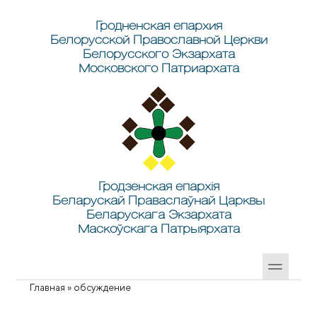
Перейти к основному содержанию
Skip to search
Гродненская епархия
Белорусской Православной Церкви
Белорусского Экзархата
Московского Патриархата
Гродзенская епархія
Беларускай Праваслаўнай Царквы
Беларускага Экзархата
Маскоўскага Патрыярхата
Главная
»
обсуждение
Вы здесь