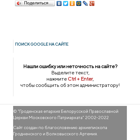
Поделиться…
ПОИСК GOОGLE НА САЙТЕ
Нашли ошибку или неточность на сайте?
Выделите текст,
нажмите
Ctrl + Enter
,
чтобы сообщить об этом администратору!
© "
Гроденская епархия Белорусской Православной
Церкви Московского Патриархата
" 2002-2022
Сайт создан по благословению архиепископа
Гродненского и Волковысского Артемия.