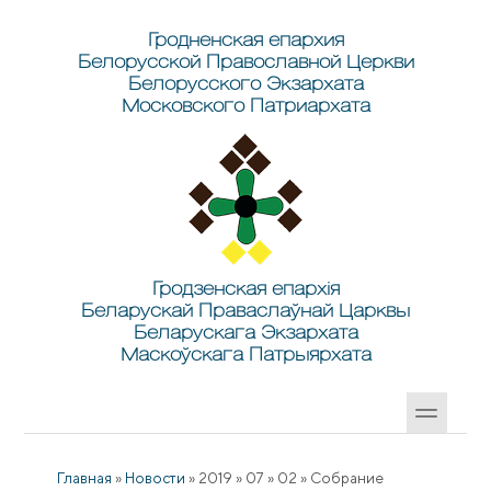
Перейти к основному содержанию
Skip to search
Гродненская епархия
Белорусской Православной Церкви
Белорусского Экзархата
Московского Патриархата
Гродзенская епархія
Беларускай Праваслаўнай Царквы
Беларускага Экзархата
Маскоўскага Патрыярхата
Главная
»
Новости
»
2019
»
07
»
02
»
Собрание