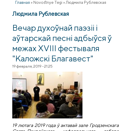
Главная
»
Novostnye Tegi
»
Людмила Рублевская
Людмила Рублевская
Вечар духоўнай паэзіі і
аўтарскай песні адбыўся ў
межах XVIII фестываля
"Каложскі Благавест"
19 февраля, 2019 - 21:25
19 лютага 2019 года ў актавай зале Гродзенскага