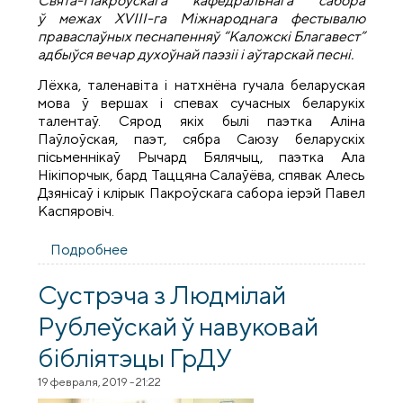
Свята-Пакроўскага кафедральнага сабора
ў межах XVIII-га Міжнароднага фестывалю
праваслаўных песнапенняў “Каложскі Благавест”
адбыўся вечар духоўнай паэзіі і аўтарскай песні.
Лёхка, таленавіта і натхнёна гучала беларуская
мова ў вершах і спевах сучасных беларукіх
талентаў. Сярод якіх былі паэтка Аліна
Паўлоўская, паэт, сябра Саюзу беларускіх
пісьменнікаў Рычард Бялячыц, паэтка Ала
Нікіпорчык, бард Таццяна Салаўёва, спявак Алесь
Дзянісаў і клірык Пакроўскага сабора іерэй Павел
Каспяровіч.
Подробнее
о Вечар духоўнай паэзіі і аўтарскай песні
адбыўся ў межах XVIII фестываля
"Каложскі Благавест"
Сустрэча з Людмілай
Рублеўскай ў навуковай
бібліятэцы ГрДУ
19 февраля, 2019 - 21:22