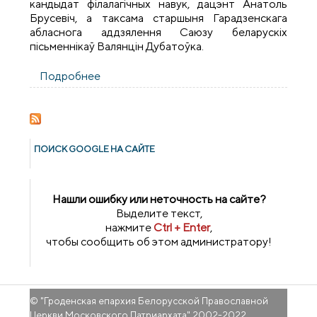
кандыдат філалагічных навук, дацэнт Анатоль
Брусевіч, а таксама старшыня Гарадзенскага
абласнога аддзялення Саюзу беларускіх
пісьменнікаў Валянцін Дубатоўка.
Подробнее
о Сустрэча з Людмілай Рублеўскай ў
навуковай бібліятэцы ГрДУ
ПОИСК GOОGLE НА САЙТЕ
Нашли ошибку или неточность на сайте?
Выделите текст,
нажмите
Ctrl + Enter
,
чтобы сообщить об этом администратору!
© "
Гроденская епархия Белорусской Православной
Церкви Московского Патриархата
" 2002-2022