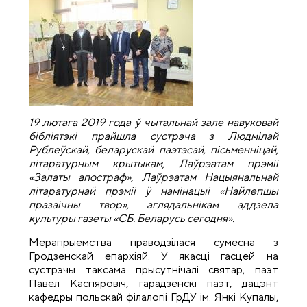
19 лютага 2019 года ў чытальнай зале навуковай
бібліятэкі прайшла сустрэча з Людмілай
Рублеўскай, беларускай паэтэсай, пісьменніцай,
літаратурным крытыкам, Лаўрэатам прэміі
«Залаты апостраф», Лаўрэатам Нацыянальнай
літаратурнай прэміі ў намінацыі «Найлепшы
празаічны твор», аглядальнікам аддзела
культуры газеты «СБ. Беларусь сегодня».
Мерапрыемства праводзілася сумесна з
Гродзенскай епархіяй. У якасці гасцей на
сустрэчы таксама прысутнічалі святар, паэт
Павел Каспяровіч, гарадзенскі паэт, дацэнт
кафедры польскай філалогіі ГрДУ ім. Янкі Купалы,