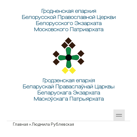
Перейти к основному содержанию
Skip to search
Гродненская епархия
Белорусской Православной Церкви
Белорусского Экзархата
Московского Патриархата
Гродзенская епархія
Беларускай Праваслаўнай Царквы
Беларускага Экзархата
Маскоўскага Патрыярхата
Главная
»
Людмила Рублевская
Вы здесь