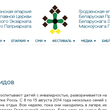
енская епархия
Гродзенская еп
лавной Церкви
Беларускай П
кого Экзархата
Беларускага Э
о Патриархата
Маскоўскага 
И
ЕПАРХИЯ
СМИ
ФЕСТИВАЛЬ
МЕДИА
БИБ
лидов
воспитывают детей с инвалидностью, разворачивается на
ке Россь. С 8 по 15 августа 2014 года несколько семей с
на отдых. Всю неделю, пока они находились в лагере, их
отдела Гродненской епархии. Если кому-то нужна была