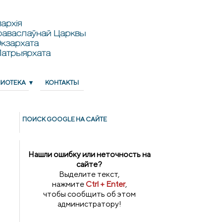
архія
раваслаўнай Царквы
кзархата
Патрыярхата
ЛИОТЕКА
КОНТАКТЫ
ПОИСК GOОGLE НА САЙТЕ
Нашли ошибку или неточность на
сайте?
Выделите текст,
нажмите
Ctrl + Enter
,
чтобы сообщить об этом
администратору!