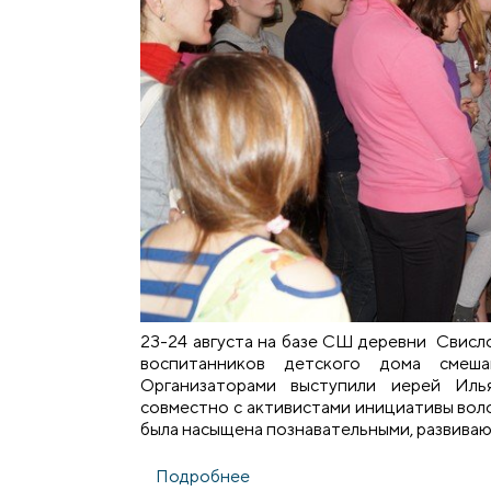
23-24 августа на базе СШ деревни Свисл
воспитанников детского дома смеша
Организаторами выступили иерей Иль
совместно с активистами инициативы вол
была насыщена познавательными, развива
Подробнее
о Летний лагерь для воспита