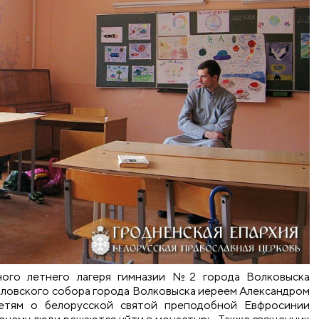
ного летнего лагеря гимназии №2 города Волковыска
ловского собора города Волковыска иереем Александром
детям о белорусской святой преподобной Евфросинии