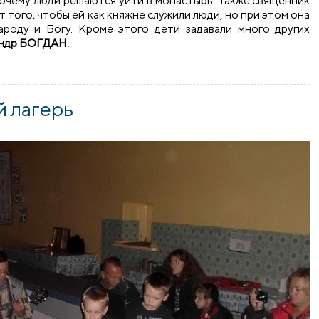
почему люди решаются уйти в монастырь. Также священник
т того, чтобы ей как княжне служили люди, но при этом она
ароду и Богу. Кроме этого дети задавали много других
ндр БОГДАН.
ольного летнего лагеря со священником
 лагерь