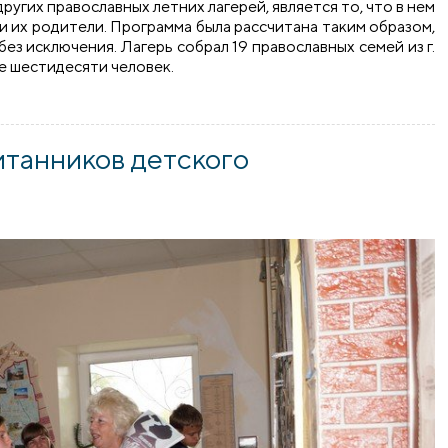
ругих православных летних лагерей, является то, что в нем
 и их родители. Программа была рассчитана таким образом,
ез исключения. Лагерь собрал 19 православных семей из г.
е шестидесяти человек.
герь
итанников детского