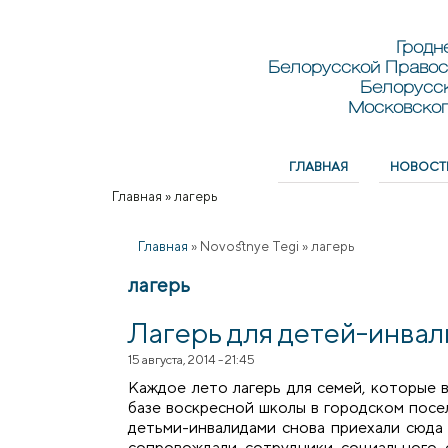
Перейти к основному содержанию
Skip to search
Гродн
Белорусской Правос
Белорусс
Московског
ГЛАВНАЯ
НОВОСТ
Главное меню
Главная
»
лагерь
Вы здесь
Главная
»
Novostnye Tegi
»
лагерь
лагерь
Лагерь для детей-инва
15 августа, 2014 - 21:45
Каждое лето лагерь для семей, которые 
базе воскресной школы в городском посел
детьми-инвалидами снова приехали сюда 
сопровождали сотрудники социального 