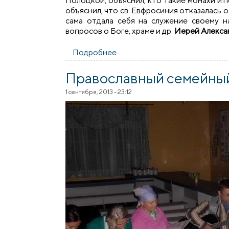
Полоцкой, объяснил, кто такие монахи и 
объяснил, что св. Евфросиния отказалась о
сама отдала себя на служение своему н
вопросов о Боге, храме и др.
Иерей Алекса
Подробнее
о Встреча воспитанников шк
Православный семейный
1 сентября, 2013 - 23:12