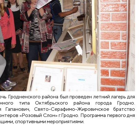
очь Гродненского района был проведен летний лагерь для
нного типа Октябрьского района города Гродно.
я Гапанович, Свято-Серафимо-Жировичское братство
онтеров «Розовый Слон» г.Гродно. Программа первого дня
ющими, спортивными мероприятиями.
нников детского дома