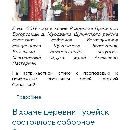
2 мая 2019 года в храме Рождества Пресвятой
Богородицы д. Мурованка Щучинского района
состоялось соборное богослужение
священников Щучинского благочиния.
Возглавил Божественную литургию
благочинный округа иерей Александр
Пастерняк.
На запричастном стихе с проповедью к
прихожанам обратился иерей Георгий
Синявский.
Подробнее
о В храме деревни Мурованка
состоялось соборное богослужение
священников Щучинского благочиния
В храме деревни Турейск
состоялось соборное