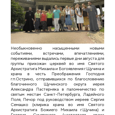
Необыкновенно насыщенными новыми
событиями, встречами, впечатлениями,
переживаниями выдались первые дни августа для
группы прихожан церквей во имя Святого
Архистратига Михаила и Богоявления г.Щучина и
храма в честь Преображения Господня
г.п.Острино, отправившихся по благословению
благочинного Щучинского округа иерея
Александра Пастерняка в паломничество по
святым местам Санкт-Петербурга, Ладейного
Поля, Печор под руководством иереев Сергия
Семашко (клирика храма во имя Святого
Архистратига Божиего Михаила г.Щучина) и
Георгия Синявского (настоятеля храма