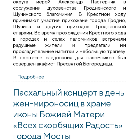
округа иерей Александр Пастерняк в
сослужении духовенства Гродненского и
Щучинского благочиния. В Крестном ходу
принимают участие прихожане города Гродно,
Щучина и других приходов Гродненской
епархии. Во время прохождения Крестного хода
в городах и селах паломников встречали
радушные жители и предлагали им
прохладительные напитки и небольшую трапезу.
В процессе следования для паломников был
совершен акафист Пресвятой Богородицы.
Подробнее
о Начался Крестный ход к Раковичской
иконе Божией Матери
Пасхальный концерт в день
жен-мироносиц в храме
иконы Божией Матери
«Всех скорбящих Радость»
города Мосты