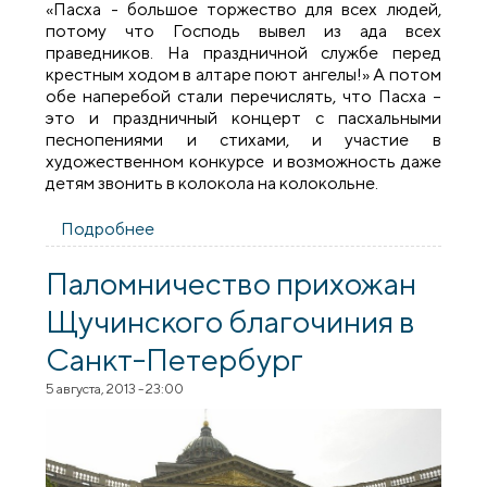
«Пасха - большое торжество для всех людей,
потому что Господь вывел из ада всех
праведников. На праздничной службе перед
крестным ходом в алтаре поют ангелы!» А потом
обе наперебой стали перечислять, что Пасха –
это и праздничный концерт с пасхальными
песнопениями и стихами, и участие в
художественном конкурсе и возможность даже
детям звонить в колокола на колокольне.
Подробнее
о Пасхальный концерт в день жен-
мироносиц в храме иконы Божией
Матери «Всех скорбящих Радость»
Паломничество прихожан
города Мосты
Щучинского благочиния в
Санкт-Петербург
5 августа, 2013 - 23:00