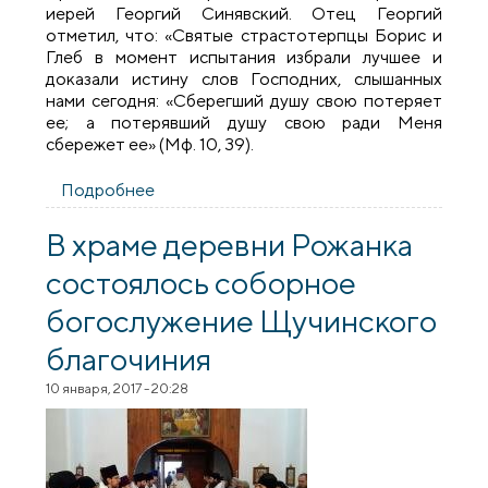
иерей Георгий Синявский. Отец Георгий
отметил, что: «Святые страстотерпцы Борис и
Глеб в момент испытания избрали лучшее и
доказали истину слов Господних, слышанных
нами сегодня: «Сберегший душу свою потеряет
ее; а потерявший душу свою ради Меня
сбережет ее» (Мф. 10, 39).
Подробнее
о В храме деревни Турейск состоялось
соборное богослужение духовенства
Щучинского благочиния
В храме деревни Рожанка
состоялось соборное
богослужение Щучинского
благочиния
10 января, 2017 - 20:28