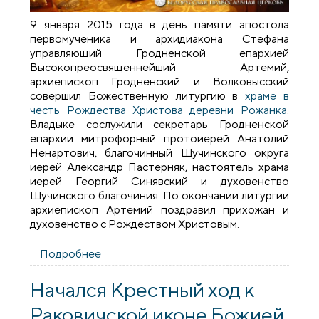
9 января 2015 года в день памяти апостола
первомученика и архидиакона Стефана
управляющий Гродненской епархией
Высокопреосвященнейший Артемий,
архиепископ Гродненский и Волковысский
совершил Божественную литургию в
храме в
честь Рождества Христова деревни Рожанка
.
Владыке сослужили секретарь Гродненской
епархии митрофорный протоиерей Анатолий
Ненартович, благочинный Щучинского округа
иерей Александр Пастерняк, настоятель храма
иерей Георгий Синявский и духовенство
Щучинского благочиния. По окончании литургии
архиепископ Артемий поздравил прихожан и
духовенство с Рождеством Христовым.
Подробнее
о Архиепископ Артемий совершил
литургию в храме деревни Рожанка
Начался Крестный ход к
Раковичской иконе Божией