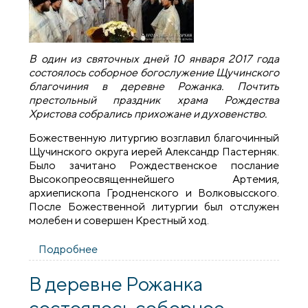
В один из святочных дней 10 января 2017 года
состоялось соборное богослужение Щучинского
благочиния в деревне Рожанка. Почтить
престольный праздник храма Рождества
Христова собрались прихожане и духовенство.
Божественную литургию возглавил благочинный
Щучинского округа иерей Александр Пастерняк.
Было зачитано Рождественское послание
Высокопреосвященнейшего Артемия,
архиепископа Гродненского и Волковысского.
После Божественной литургии был отслужен
молебен и совершен Крестный ход.
Подробнее
о В храме деревни Рожанка состоялось
соборное богослужение Щучинского
благочиния
В деревне Рожанка
состоялось соборное