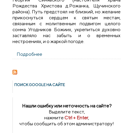
Рождества Христова д.Рожанка, Щучинского
района)
.
Путь предстоял не близкий, но желание
прикоснуться сердцем к святым местам,
связанным с молитвенным подвигом целого
сонма Угодников Божиих, укрепиться духовно
заставляло нас забыть и о временных
нестроениях, и о жаркой погоде.
Подробнее
о Паломничество прихожан Щучинского
благочиния в Санкт-Петербург
ПОИСК GOОGLE НА САЙТЕ
Нашли ошибку или неточность на сайте?
Выделите текст,
нажмите
Ctrl + Enter
,
чтобы сообщить об этом администратору!