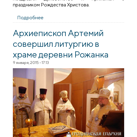
праздником Рождества Христова.
Подробнее
о В деревне Рожанка состоялось
соборное богослужение духовенства
Щучинского благочиния
Архиепископ Артемий
совершил литургию в
храме деревни Рожанка
9 января, 2015 - 17:13