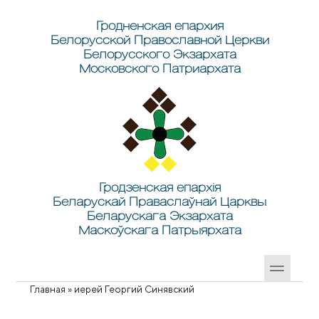
Перейти к основному содержанию
Skip to search
Гродненская епархия
Белорусской Православной Церкви
Белорусского Экзархата
Московского Патриархата
Гродзенская епархія
Беларускай Праваслаўнай Царквы
Беларускага Экзархата
Маскоўскага Патрыярхата
Главная
»
иерей Георгий Синявский
Вы здесь