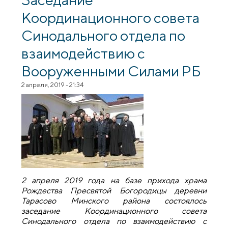
посвященных покровителю органов
Координационного совета
пограничной службы
Синодального отдела по
взаимодействию с
Вооруженными Силами РБ
2 апреля, 2019 - 21:34
2 апреля 2019 года на базе прихода храма
Рождества Пресвятой Богородицы деревни
Тарасово Минского района состоялось
заседание Координационного совета
Синодального отдела по взаимодействию с