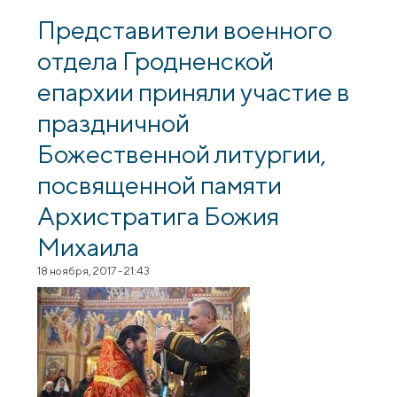
участие в торжествах, посвященных
покровителю органов пограничной
Представители военного
службы
отдела Гродненской
епархии приняли участие в
праздничной
Божественной литургии,
посвященной памяти
Архистратига Божия
Михаила
18 ноября, 2017 - 21:43