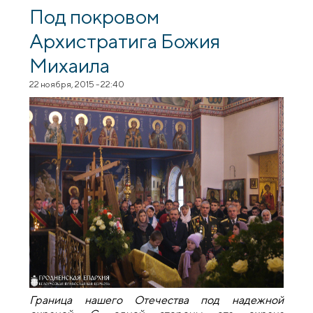
заседании Координационного совета
Под покровом
Синодального отдела по
Архистратига Божия
взаимодействию с Вооруженными
Силами
Михаила
22 ноября, 2015 - 22:40
Граница нашего Отечества под надежной