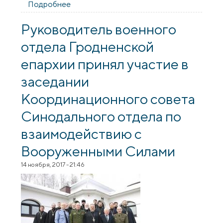
Подробнее
о Представители военного отдела
Гродненской епархии приняли участие в
праздничной Божественной литургии,
Руководитель военного
посвященной памяти Архистратига
отдела Гродненской
Божия Михаила
епархии принял участие в
заседании
Координационного совета
Синодального отдела по
взаимодействию с
Вооруженными Силами
14 ноября, 2017 - 21:46