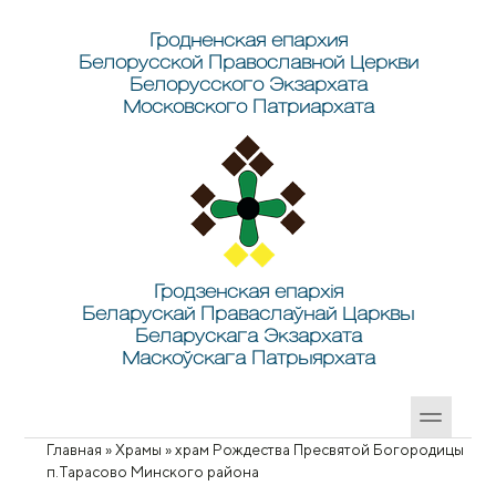
Перейти к основному содержанию
Skip to search
Гродненская епархия
Белорусской Православной Церкви
Белорусского Экзархата
Московского Патриархата
Гродзенская епархія
Беларускай Праваслаўнай Царквы
Беларускага Экзархата
Маскоўскага Патрыярхата
Главная
»
Храмы
»
храм Рождества Пресвятой Богородицы
Вы здесь
п.Тарасово Минского района