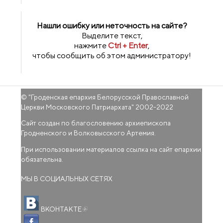
Нашли ошибку или неточность на сайте?
Выделите текст,
нажмите
Ctrl + Enter
,
чтобы сообщить об этом администратору!
© "
Гроденская епархия Белорусской Православной
Церкви Московского Патриархата
" 2002-2022
Сайт создан по благословению архиепископа
Гродненского и Волковысского Артемия.
При использовании материалов ссылка на сайт епархии
обязательна.
МЫ В СОЦИАЛЬНЫХ СЕТЯХ
(внешняя ссылка)
ВКОНТАКТЕ
(внешняя ссылка)