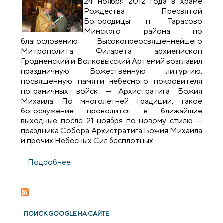
24 ноября 2012 года в храме
Рождества Пресвятой
Богородицы п. Тарасово
Минского района по
благословению Высокопреосвященнейшего
Митрополита Филарета архиепископ
Гродненский и Волковысский Артемий возглавил
праздничную Божественную литургию,
посвященную памяти небесного покровителя
пограничных войск — Архистратига Божия
Михаила. По многолетней традиции, такое
богослужение проводится в ближайшие
выходные после 21 ноября по новому стилю —
праздника Собора Архистратига Божия Михаила
и прочих Небесных Сил бесплотных.
Подробнее
о Сотрудничество между Белорусской
Православной Церковью и
Государственным пограничным
комитетом
ПОИСК GOОGLE НА САЙТЕ