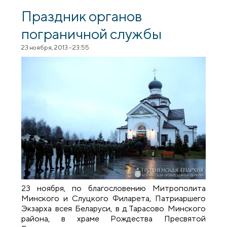
Михаила – небесного покровителя
пограничной службы Республики
Праздник органов
Беларусь
пограничной службы
23 ноября, 2013 - 23:55
23 ноября, по благословению Митрополита
Минского и Слуцкого Филарета, Патриаршего
Экзарха всея Беларуси, в д.Тарасово Минского
района, в храме Рождества Пресвятой