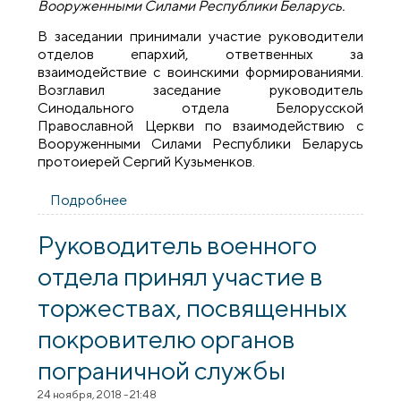
Вооруженными Силами Республики Беларусь.
В заседании принимали участие руководители
отделов епархий, ответвенных за
взаимодействие с воинскими формированиями.
Возглавил заседание руководитель
Синодального отдела Белорусской
Православной Церкви по взаимодействию с
Вооруженными Силами Республики Беларусь
протоиерей Сергий Кузьменков.
Подробнее
о Заседание Координационного совета
Синодального отдела по
взаимодействию с Вооруженными
Руководитель военного
Силами РБ
отдела принял участие в
торжествах, посвященных
покровителю органов
пограничной службы
24 ноября, 2018 - 21:48