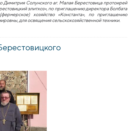
ого Димитрия Солунского аг. Малая Берестовица протоирей
естовицкий элитхоз», по приглашению директора Болбата
(фермерское) хозяйство «Константа», по приглашению
ровны, для освящения сельскохозяйственной техники.
агочиния посетил КСУП «Малоберестовицкий элитхоз»
Берестовицкого