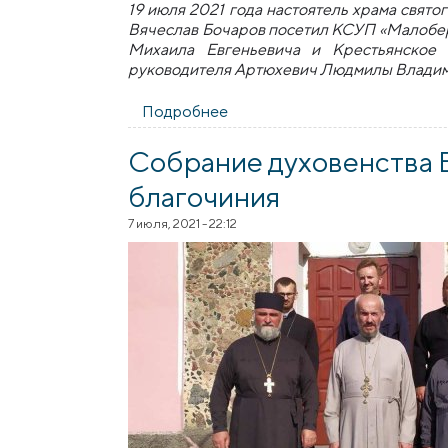
19 июля 2021 года настоятель храма свят
Вячеслав Бочаров посетил КСУП «Малобер
Михаила
Евгеньевича и Крестьянское 
руководителя Артюхевич Людмилы Владими
Подробнее
о Клирик Берестовицкого бл
Собрание духовенства 
благочиния
7 июля, 2021 - 22:12