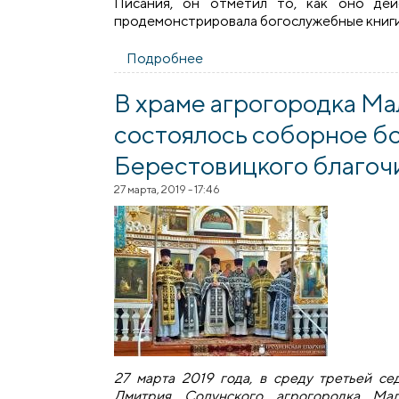
Писания, он отметил то, как оно дей
продемонстрировала богослужебные книги 
Подробнее
о В храме агрогородка Мала
В храме агрогородка М
состоялось соборное б
Берестовицкого благоч
27 марта, 2019 - 17:46
27 марта 2019 года, в среду третьей се
Дмитрия Солунского агрогородка Мал