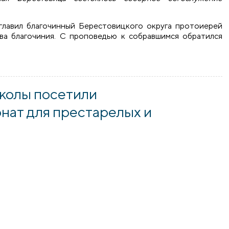
лавил благочинный Берестовицкого округа протоиерей
ва благочиния. С проповедью к собравшимся обратился
я Берестовица состоялось соборное богослужение Бересто
колы посетили
нат для престарелых и