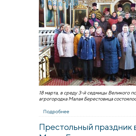
18 марта, в среду 3-й седмицы Великого п
агрогородка Малая Берестовица состояло
Подробнее
о Соборное богослужение ду
Престольный праздник в