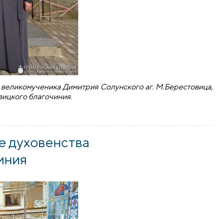
о великомученика Димитрия Солунского аг. М.Берестовица,
вицкого благочиния.
естовицкого благочиния
е духовенства
иния