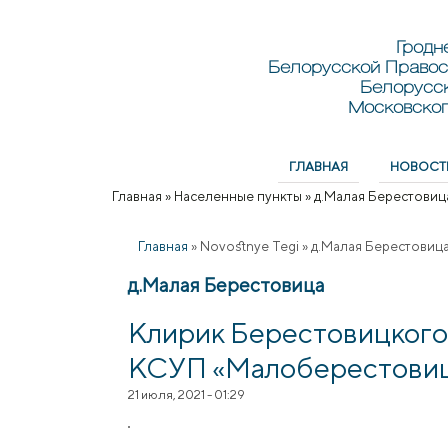
Перейти к основному содержанию
Skip to search
Гродн
Белорусской Правос
Белорусс
Московског
ГЛАВНАЯ
НОВОСТ
Главное меню
Главная
»
Населенные пункты
»
д.Малая Берестовиц
Вы здесь
Главная
»
Novostnye Tegi
»
д.Малая Берестовиц
д.Малая Берестовица
Клирик Берестовицкого
КСУП «Малоберестовиц
21 июля, 2021 - 01:29