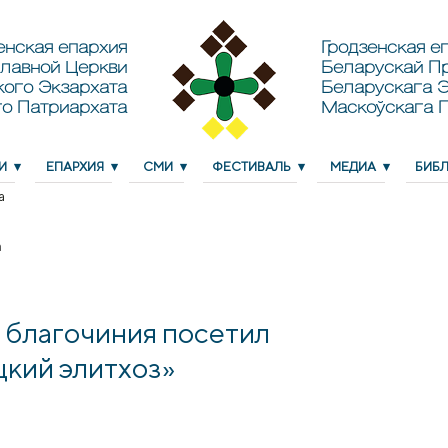
енская епархия
Гродзенская еп
лавной Церкви
Беларускай П
кого Экзархата
Беларускага Э
о Патриархата
Маскоўскага 
И
ЕПАРХИЯ
СМИ
ФЕСТИВАЛЬ
МЕДИА
БИБ
а
а
 благочиния посетил
кий элитхоз»