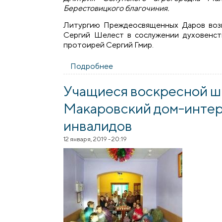
Берестовицкого благочиния.
Литургию Преждеосвященных Даров возг
Сергий Шелест в сослужении духовенст
протоирей Сергий Гмир.
Подробнее
о В храме агрогородка Мала
Учащиеся воскресной ш
Макаровский дом-интер
инвалидов
12 января, 2019 - 20:19