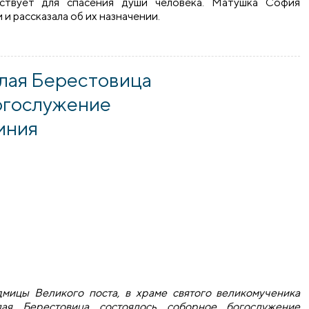
ствует для спасения души человека. Матушка София
и рассказала об их назначении.
я Берестовица состоялось мероприятие, посвященное Дню п
алая Берестовица
огослужение
иния
дмицы Великого поста, в храме святого великомученика
ая Берестовица состоялось соборное богослужение