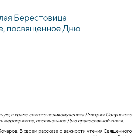
раме агрогородка Малая Берестовица
алая Берестовица
е, посвященное Дню
нную, в храме святого великомученика Дмитрия Солунского
ь мероприятие, посвященное Дню православной книги.
Бочаров. В своем рассказе о важности чтения Священного