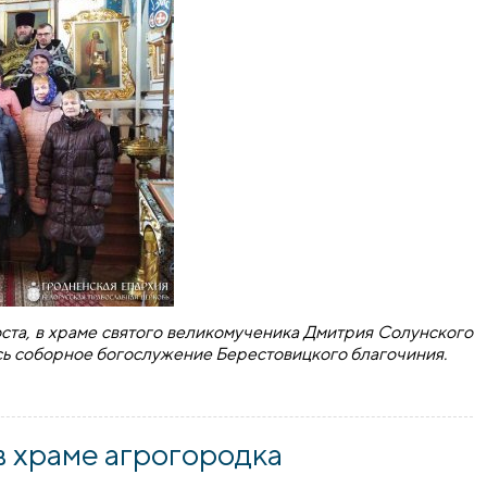
оста, в храме святого великомученика Дмитрия Солунского
сь соборное богослужение Берестовицкого благочиния.
ховенства Берестовицкого благочиния
 храме агрогородка