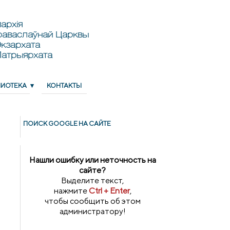
архія
раваслаўнай Царквы
кзархата
Патрыярхата
ЛИОТЕКА
КОНТАКТЫ
ПОИСК GOОGLE НА САЙТЕ
Нашли ошибку или неточность на
сайте?
Выделите текст,
нажмите
Ctrl + Enter
,
чтобы сообщить об этом
администратору!