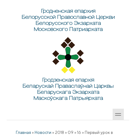
Перейти к основному содержанию
Skip to search
Гродненская епархия
Белорусской Православной Церкви
Белорусского Экзархата
Московского Патриархата
Гродзенская епархія
Беларускай Праваслаўнай Царквы
Беларускага Экзархата
Маскоўскага Патрыярхата
Главная
»
Новости
»
2018
»
09
»
16
»
Первый урок в