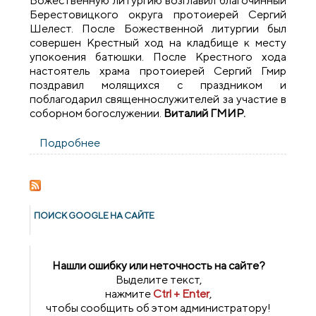
Божественную литургию возглавил благочинный
Берестовицкого округа протоиерей Сергий
Шелест. После Божественной литургии был
совершен Крестный ход на кладбище к месту
упокоения батюшки. После Крестного хода
настоятель храма протоиерей Сергий Гмир
поздравил молящихся с праздником и
поблагодарил священнослужителей за участие в
соборном богослужении.
Виталий Г
МИР.
Подробнее
о Соборное богослужение духовенства
Берестовицкого благочиния в д.Горбачи
ПОИСК GOОGLE НА САЙТЕ
Нашли ошибку или неточность на сайте?
Выделите текст,
нажмите
Ctrl + Enter
,
чтобы сообщить об этом администратору!