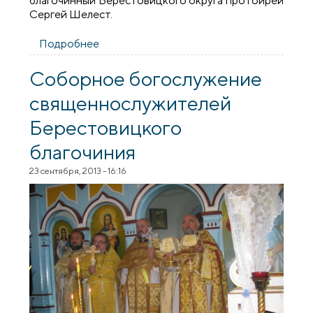
благочинный Берестовицкого округа протоирей
Сергей Шелест.
Подробнее
о Соборное богослужение
Берестовицкого благочиния
Соборное богослужение
священнослужителей
Берестовицкого
благочиния
23 сентября, 2013 - 16:16