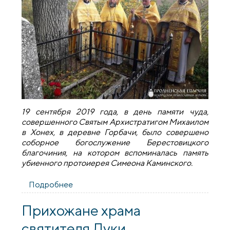
19 сентября 2019 года, в день памяти чуда,
совершенного Святым Архистратигом Михаилом
в Хонех, в деревне Горбачи, было совершено
соборное богослужение Берестовицкого
благочиния, на котором вспоминалась память
убиенного протоиерея Симеона Каминского.
Подробнее
о В деревне Горбачи состоялось
соборное богослужение духовенства
Берестовицкого благочиния
Прихожане храма
святителя Луки