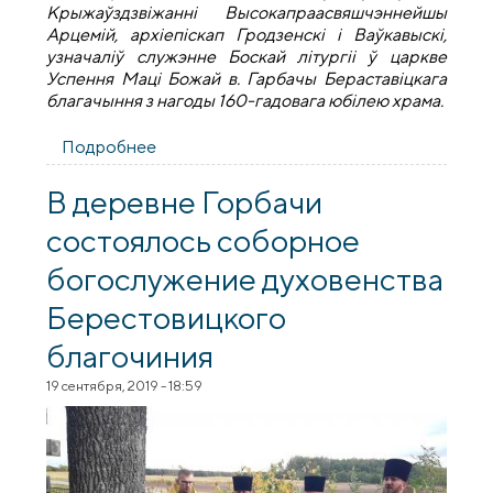
Крыжаўздзвіжанні Высокапраасвяшчэннейшы
Арцемій, архіепіскап Гродзенскі і Ваўкавыскі,
узначаліў служэнне Боскай літургіі ў царкве
Успення Маці Божай в. Гарбачы Бераставіцкага
благачыння з нагоды 160-гадовага юбілею храма.
Подробнее
о 160-годдзе храма вёcкi Гарбачы
В деревне Горбачи
состоялось соборное
богослужение духовенства
Берестовицкого
благочиния
19 сентября, 2019 - 18:59