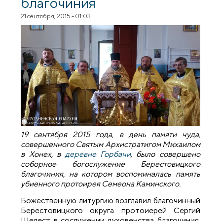
благочиния
21 сентября, 2015 - 01:03
19 сентября 2015 года, в день памяти чуда,
совершенного Святым Архистратигом Михаилом
в Хонех, в
деревне Горбачи
, было совершено
соборное богослужение Берестовицкого
благочиния, на котором воспоминалась память
убиенного протоирея Семеона Каминского.
Божественную литургию возглавил благочинный
Берестовицкого округа протоиерей Сергий
Шелест в сослужении духовенства благочиния.