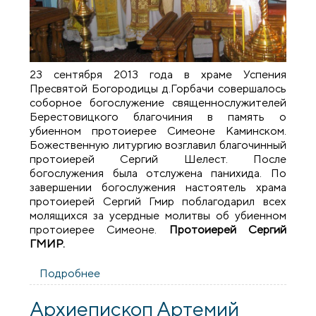
23 сентября 2013 года в храме Успения
Пресвятой Богородицы д.Горбачи совершалось
соборное богослужение священнослужителей
Берестовицкого благочиния в память о
убиенном протоиерее Симеоне Каминском.
Божественную литургию возглавил благочинный
протоиерей Сергий Шелест. После
богослужения была отслужена панихида. По
завершении богослужения настоятель храма
протоиерей Сергий Гмир поблагодарил всех
молящихся за усердные молитвы об убиенном
протоиерее Симеоне.
Протоиерей Сергий
ГМИР.
Подробнее
о Соборное богослужение
священнослужителей Берестовицкого
благочиния
Архиепископ Артемий