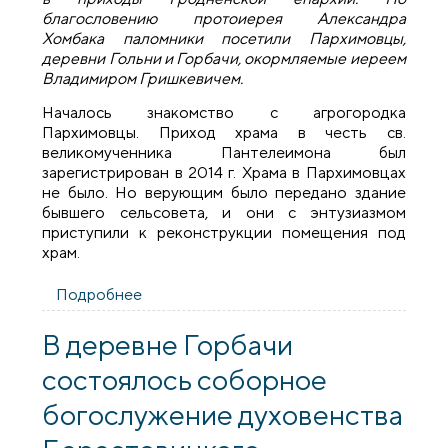
благословению протоиерея Александра
Хомбака паломники посетили Пархимовцы,
деревни Гольни и Горбачи, окормляемые иереем
Владимиром Гришкевичем.
Началось знакомство с агрогородка
Пархимовцы. Приход храма в честь св.
великомученника Пантелеимона был
зарегистрирован в 2014 г. Храма в Пархимовцах
не было. Но верующим было передано здание
бывшего сельсовета, и они с энтузиазмом
приступили к реконструкции помещения под
храм.
Подробнее
о Прихожане храма святителя Луки
возобновили паломничества по
приходам Гродненской епархии
В деревне Горбачи
состоялось соборное
богослужение духовенства