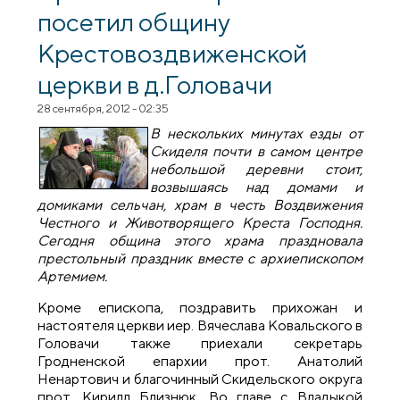
посетил общину
Крестовоздвиженской
церкви в д.Головачи
28 сентября, 2012 - 02:35
В нескольких минутах езды от
Скиделя почти в самом центре
небольшой деревни стоит,
возвышаясь над домами и
домиками сельчан, храм в честь Воздвижения
Честного и Животворящего Креста Господня.
Сегодня община этого храма праздновала
престольный праздник вместе с архиепископом
Артемием.
Кроме епископа, поздравить прихожан и
настоятеля церкви иер. Вячеслава Ковальского в
Головачи также приехали секретарь
Гродненской епархии прот. Анатолий
Ненартович и благочинный Скидельского округа
прот. Кирилл Близнюк. Во главе с Владыкой