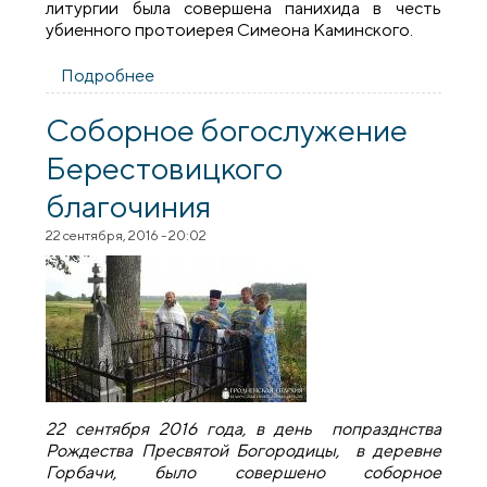
литургии была совершена панихида в честь
убиенного протоиерея Симеона Каминского.
Подробнее
о В деревне Горбачи состоялось
соборное богослужение духовенства
Берестовицкого благочиния
Соборное богослужение
Берестовицкого
благочиния
22 сентября, 2016 - 20:02
22 сентября 2016 года, в день попразднства
Рождества Пресвятой Богородицы, в деревне
Горбачи, было совершено соборное