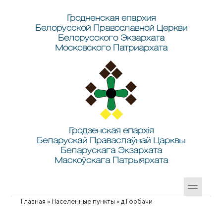
Перейти к основному содержанию
Skip to search
Гродненская епархия
Белорусской Православной Церкви
Белорусского Экзархата
Московского Патриархата
Гродзенская епархія
Беларускай Праваслаўнай Царквы
Беларускага Экзархата
Маскоўскага Патрыярхата
Главная
»
Населенные пункты
»
д.Горбачи
Вы здесь