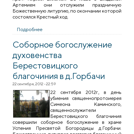
Артемием они отслужили праздничную
Божественную литургию, по окончании которой
состоялся Крестный ход.
Подробнее
о Архиепископ Артемий посетил
общину Крестовоздвиженской церкви в
д.Головачи
Соборное богослужение
духовенства
Берестовицкого
благочиния в д.Горбачи
22 сентября, 2012 - 22:59
22 сентября 2012г., в день
убиения священнопротоиерея
Симеона Каминского,
священнослужители
Берестовицкого благочиния
совершили соборное богослужение в храме
Успения Пресвятой Богородицы д.Горбачи.