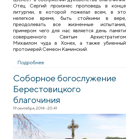
Отец Сергий произнес проповедь в конце
литургии, в которой пожелал всем, в это
нелегкое время, быть стойкими в вере,
преодолевать все жизненные испытания,
примером чего для нас является день памяти
совершенного Святым Архистратигом
Михаилом чуда в Хонех, а также убиенный
протоиерей Семеон Каминский.
Подробнее
о В деревне Горбачи состоялось
соборное богослужение духовенства
Берестовицкого благочиния
Соборное богослужение
Берестовицкого
благочиния
19 сентября, 2014 - 20:41