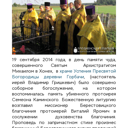
19 сентября 2014 года, в день памяти чуда,
совершенного Святым Архистратигом
Михаилом в Хонех, в
храме Успения Пресвятой
Богородицы деревни Горбачи
, (настоятель
иерей Владимир Гришкевич) было совершено
соборное богослужение, на котором
воспоминалась память убиенного протоирея
Семеона Каминского. Божественную литургию
возглавил миссионер Берестовицкого
благочиния протоиерей Виталий Яромич в
сослужении духовенства благочиния.
Проповедь по запричастном стихе произнес