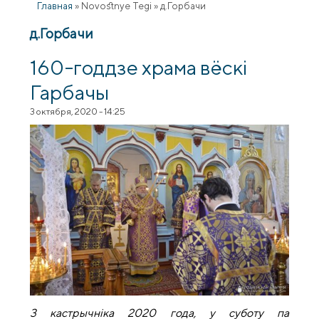
Главная
»
Novostnye Tegi
»
д.Горбачи
д.Горбачи
160-годдзе храма вёcкi
Гарбачы
3 октября, 2020 - 14:25
3 кастрычніка 2020 года, у суботу па