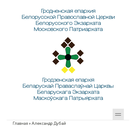
Перейти к основному содержанию
Skip to search
Гродненская епархия
Белорусской Православной Церкви
Белорусского Экзархата
Московского Патриархата
Гродзенская епархія
Беларускай Праваслаўнай Царквы
Беларускага Экзархата
Маскоўскага Патрыярхата
Главная
»
Александр Дубай
Вы здесь