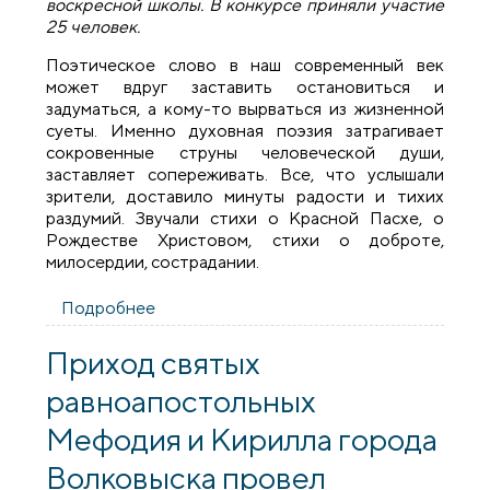
воскресной школы. В конкурсе приняли участие
25 человек.
Поэтическое слово в наш современный век
может вдруг заставить остановиться и
задуматься, а кому-то вырваться из жизненной
суеты. Именно духовная поэзия затрагивает
сокровенные струны человеческой души,
заставляет сопереживать. Все, что услышали
зрители, доставило минуты радости и тихих
раздумий. Звучали стихи о Красной Пасхе, о
Рождестве Христовом, стихи о доброте,
милосердии, сострадании.
Подробнее
о На приходе святых равноапостольных
Мефодия и Кирилла прошел конкурс
чтецов православной поэзии
Приход святых
равноапостольных
Мефодия и Кирилла города
Волковыска провел