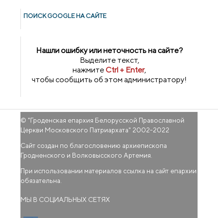
ПОИСК GOОGLE НА САЙТЕ
Нашли ошибку или неточность на сайте?
Выделите текст,
нажмите
Ctrl + Enter
,
чтобы сообщить об этом администратору!
© "
Гроденская епархия Белорусской Православной
Церкви Московского Патриархата
" 2002-2022
Сайт создан по благословению архиепископа
Гродненского и Волковысского Артемия.
При использовании материалов ссылка на сайт епархии
обязательна.
МЫ В СОЦИАЛЬНЫХ СЕТЯХ