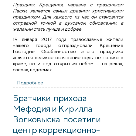
Праздник Крещения, наравне с праздником
Пасхи, является самым древним христианским
праздником. Для каждого из нас он становится
отправной точкой в духовном обновлении, в
желании стать лучше и добрее.
19 января 2017 года православные жители
нашего города отпраздновали Крещение
Господне. Особенностью этого праздника
является великое освящение воды не только в
храме, но и под открытым небом — на реках,
озерах, водоемах.
Подробнее
о Благочинный Волковысского округа
совершил чин великой агиасмы у
городского водохранилища
Братчики прихода
Мефодия и Кирилла
Волковыска посетили
центр коррекционно-