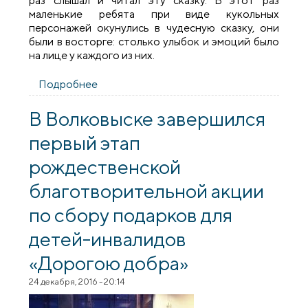
раз слышал и читал эту сказку. В этот раз
маленькие ребята при виде кукольных
персонажей окунулись в чудесную сказку, они
были в восторге: столько улыбок и эмоций было
на лице у каждого из них.
Подробнее
о Братчики прихода Мефодия и Кирилла
Волковыска посетили центр
коррекционно-развивающего обучения
В Волковыске завершился
и реабилитации
первый этап
рождественской
благотворительной акции
по сбору подарков для
детей-инвалидов
«Дорогою добра»
24 декабря, 2016 - 20:14