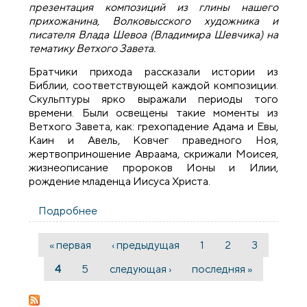
презентация композиций из глины нашего
прихожанина, Волковысского художника и
писателя Влада Шевоа (Владимира Шевчика) на
тематику Ветхого Завета.
Братчики прихода рассказали истории из
Библии, соответствующей каждой композиции.
Скульптуры ярко выражали периоды того
времени. Были освещены такие моменты из
Ветхого Завета, как: грехопадение Адама и Евы,
Каин и Авель, Ковчег праведного Ноя,
жертвоприношение Авраама, скрижали Моисея,
жизнеописание пророков Ионы и Илии,
рождение младенца Иисуса Христа.
Подробнее
о На приходе Мефодия и Кирилла города
Волковыска состоялась презентация
композиций из глины
« первая
‹ предыдущая
1
2
3
Страницы
4
5
следующая ›
последняя »