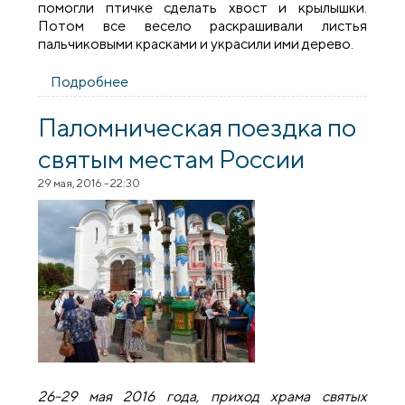
помогли птичке сделать хвост и крылышки.
Потом все весело раскрашивали листья
пальчиковыми красками и украсили ими дерево.
Подробнее
о Братчики прихода Мефодия и Кирилла
города Волковыска посетили ясли-сад
для детей с особенностями
Паломническая поездка по
психофизического развития
святым местам России
29 мая, 2016 - 22:30
26-29 мая 2016 года, приход храма святых