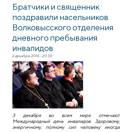
акции по сбору подарков для детей-
Братчики и священник
инвалидов «Дорогою добра»
поздравили насельников
Волковысского отделения
дневного пребывания
инвалидов
2 декабря, 2016 - 20:30
3 декабря во всем мире отмечают
Международный день инвалидов. Здоровому,
энергичному, полному сил человеку иногда