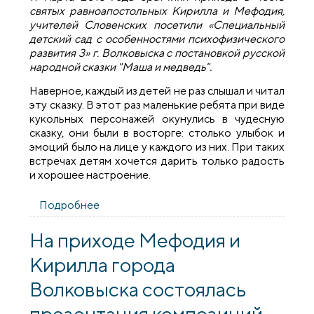
святых равноапостольных Кирилла и Мефодия,
учителей Словенских посетили «Специальный
детский сад с особенностями психофизического
развития 3» г. Волковыска с постановкой русской
народной сказки "Маша и медведь".
Наверное, каждый из детей не раз слышал и читал
эту сказку. В этот раз маленькие ребята при виде
кукольных персонажей окунулись в чудесную
сказку, они были в восторге: столько улыбок и
эмоций было на лице у каждого из них. При таких
встречах детям хочется дарить только радость
и хорошее настроение.
Подробнее
о Братчики посетили специальный
детский сад
На приходе Мефодия и
Кирилла города
Волковыска состоялась
презентация композиций