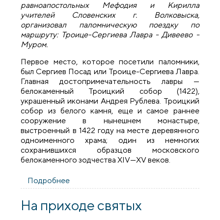
равноапостольных Мефодия и Кирилла
учителей Словенских г. Волковыска,
организовал паломническую поездку по
маршруту: Троице-Сергиева Лавра - Дивеево -
Муром.
Первое место, которое посетили паломники,
был Сергиев Посад или Троице-Сергиева Лавра.
Главная достопримечательность лавры —
белокаменный Троицкий собор (1422),
украшенный иконами Андрея Рублева. Троицкий
собор из белого камня, еще и самое раннее
сооружение в нынешнем монастыре,
выстроенный в 1422 году на месте деревянного
одноименного храма; один из немногих
сохранившихся образцов московского
белокаменного зодчества XIV—XV веков.
Подробнее
о Паломническая поездка по святым
местам России
На приходе святых