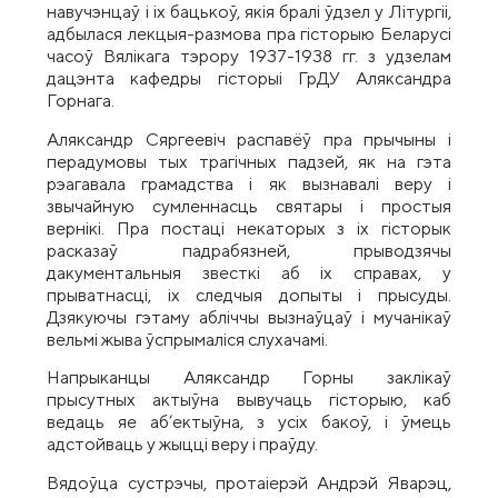
навучэнцаў і іх бацькоў, якія бралі ўдзел у Літургіі,
адбылася лекцыя-размова пра гісторыю Беларусі
часоў Вялікага тэрору 1937-1938 гг. з удзелам
дацэнта кафедры гісторыі ГрДУ Аляксандра
Горнага.
Аляксандр Сяргеевіч распавёў пра прычыны і
перадумовы тых трагічных падзей, як на гэта
рэагавала грамадства і як вызнавалі веру і
звычайную сумленнасць святары і простыя
вернікі. Пра постаці некаторых з іх гісторык
расказаў падрабязней, прыводзячы
дакументальныя звесткі аб іх справах, у
прыватнасці, іх следчыя допыты і прысуды.
Дзякуючы гэтаму абліччы вызнаўцаў і мучанікаў
вельмі жыва ўспрымаліся слухачамі.
Напрыканцы Аляксандр Горны заклікаў
прысутных актыўна вывучаць гісторыю, каб
ведаць яе аб’ектыўна, з усіх бакоў, і ўмець
адстойваць у жыцці веру і праўду.
Вядоўца сустрэчы, протаіерэй Андрэй Яварэц,