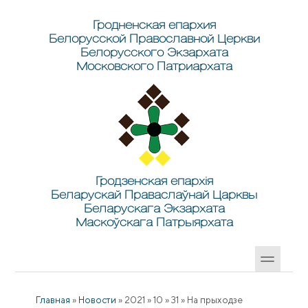
Перейти к основному содержанию
Skip to search
Гродненская епархия
Белорусской Православной Церкви
Белорусского Экзархата
Московского Патриархата
Гродзенская епархія
Беларускай Праваслаўнай Царквы
Беларускага Экзархата
Маскоўскага Патрыярхата
Главная
»
Новости
»
2021
»
10
»
31
»
На прыходзе