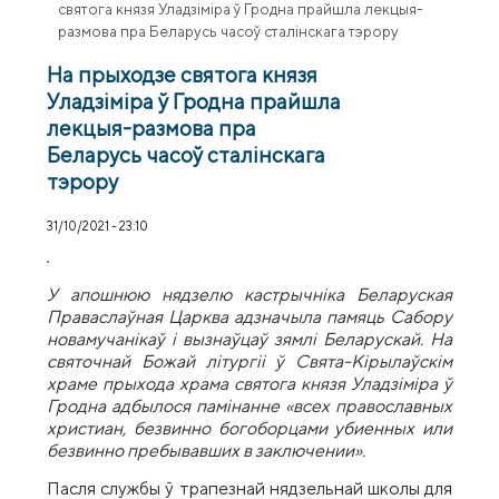
святога князя Уладзіміра ў Гродна прайшла лекцыя-
размова пра Беларусь часоў сталінскага тэрору
На прыходзе святога князя
Уладзіміра ў Гродна прайшла
лекцыя-размова пра
Беларусь часоў сталінскага
тэрору
31/10/2021 - 23:10
У апошнюю нядзелю кастрычніка Беларуская
Праваслаўная Царква адзначыла памяць Сабору
новамучанікаў і вызнаўцаў
зямлі Беларускай. На
святочнай Божай літургіі ў Свята-Кірылаўскім
храме прыхода храма святога князя Уладзіміра ў
Гродна адбылося памінанне «всех православных
христиан, безвинно богоборцами убиенных или
безвинно пребывавших в заключении».
Пасля службы ў трапезнай нядзельнай школы для