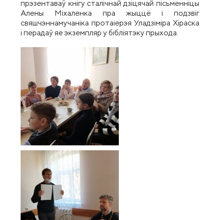
прэзентаваў кнігу сталічнай дзіцячай пісьменніцы
Алены Міхаленка пра жыццё і подзвіг
свяшчэннамучаніка протаіерэя Уладзіміра Хіраска
і перадаў яе экземпляр у бібліятэку прыхода.