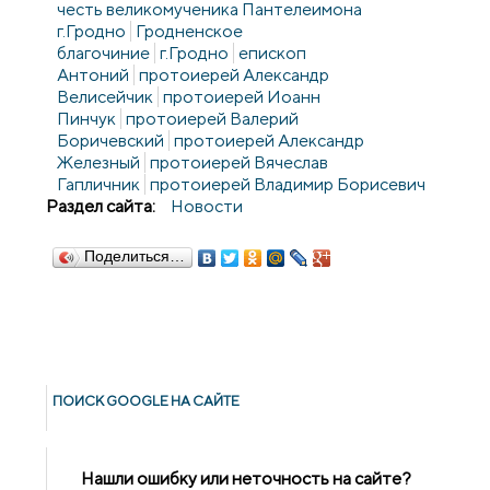
честь великомученика Пантелеимона
г.Гродно
Гродненское
благочиние
г.Гродно
епископ
Антоний
протоиерей Александр
Велисейчик
протоиерей Иоанн
Пинчук
протоиерей Валерий
Боричевский
протоиерей Александр
Железный
протоиерей Вячеслав
Гапличник
протоиерей Владимир Борисевич
Раздел сайта:
Новости
Поделиться…
ПОИСК GOОGLE НА САЙТЕ
Нашли ошибку или неточность на сайте?