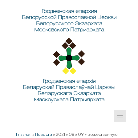
Перейти к основному содержанию
Skip to search
Гродненская епархия
Белорусской Православной Церкви
Белорусского Экзархата
Московского Патриархата
Гродзенская епархія
Беларускай Праваслаўнай Царквы
Беларускага Экзархата
Маскоўскага Патрыярхата
Главная
»
Новости
»
2021
»
08
»
09
»
Божественную