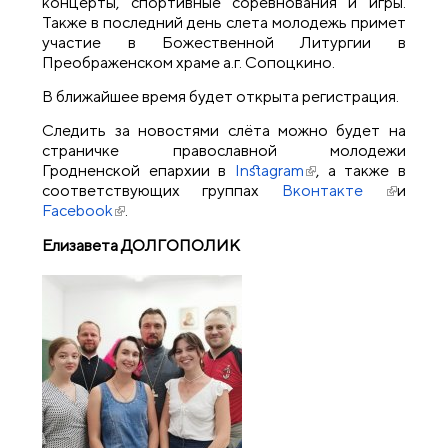
концерты, спортивные соревнования и игры.
Также в последний день слета молодежь примет
участие в Божественной Литургии в
Преображенском храме а.г. Сопоцкино.
В ближайшее время будет открыта регистрация.
Следить за новостями слёта можно будет на
страничке православной молодежи
Гродненской епархии в
Instagram
(внешняя ссылка)
, а также в
соответствующих группах
Вконтакте
(внешня
и
Facebook
(внешняя ссылка)
.
ссылка)
Елизавета ДОЛГОПОЛИК