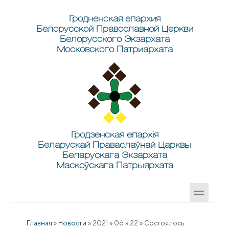
Перейти к основному содержанию
Skip to search
Гродненская епархия
Белорусской Православной Церкви
Белорусского Экзархата
Московского Патриархата
Гродзенская епархія
Беларускай Праваслаўнай Царквы
Беларускага Экзархата
Маскоўскага Патрыярхата
Главная
»
Новости
»
2021
»
06
»
22
»
Состоялось