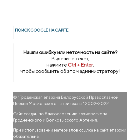
ПОИСК GOОGLE НА САЙТЕ
Нашли ошибку или неточность на сайте?
Выделите текст,
нажмите
Ctrl + Enter
,
чтобы сообщить об этом администратору!
© "
Гроденская епархия Белорусской Православной
Церкви Московского Патриархата
" 2002-2022
Сайт создан по благословению архиепископа
Гродненского и Волковысского Артемия.
При использовании материалов ссылка на сайт епархии
обязательна.