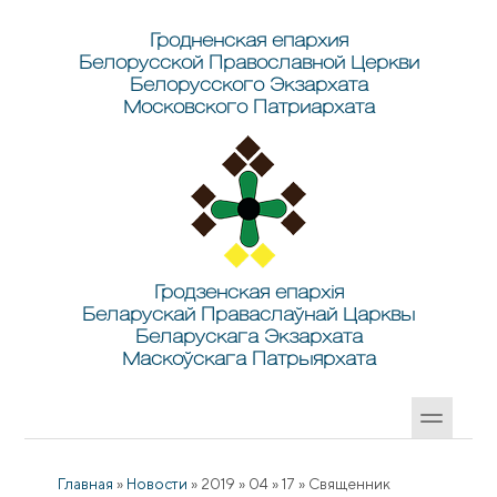
Перейти к основному содержанию
Skip to search
Гродненская епархия
Белорусской Православной Церкви
Белорусского Экзархата
Московского Патриархата
Гродзенская епархія
Беларускай Праваслаўнай Царквы
Беларускага Экзархата
Маскоўскага Патрыярхата
Главная
»
Новости
»
2019
»
04
»
17
»
Священник