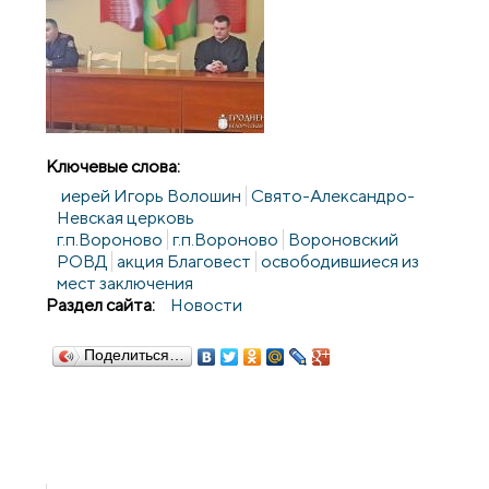
Ключевые слова:
иерей Игорь Волошин
Свято-Александро-
Невская церковь
г.п.Вороново
г.п.Вороново
Вороновский
РОВД
акция Благовест
освободившиеся из
мест заключения
Раздел сайта:
Новости
Поделиться…