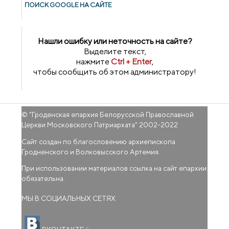
ПОИСК GOОGLE НА САЙТЕ
Нашли ошибку или неточность на сайте?
Выделите текст,
нажмите
Ctrl + Enter
,
чтобы сообщить об этом администратору!
© "
Гроденская епархия Белорусской Православной
Церкви Московского Патриархата
" 2002-2022
Сайт создан по благословению архиепископа
Гродненского и Волковысского Артемия.
При использовании материалов ссылка на сайт епархии
обязательна.
МЫ В СОЦИАЛЬНЫХ СЕТЯХ
(внешняя ссылка)